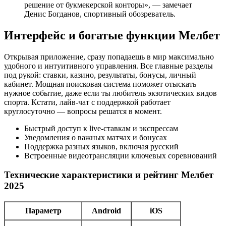
решение от букмекерской конторы», — замечает
Денис Богданов, спортивный обозреватель.
Интерфейс и богатые функции Мелбет
Открывая приложение, сразу попадаешь в мир максимально
удобного и интуитивного управления. Все главные разделы
под рукой: ставки, казино, результаты, бонусы, личный
кабинет. Мощная поисковая система поможет отыскать
нужное событие, даже если ты любитель экзотических видов
спорта. Кстати, лайв-чат с поддержкой работает
круглосуточно — вопросы решатся в момент.
Быстрый доступ к live-ставкам и экспрессам
Уведомления о важных матчах и бонусах
Поддержка разных языков, включая русский
Встроенные видеотрансляции ключевых соревнований
Технические характеристики и рейтинг Мелбет
2025
Параметр
Android
iOS