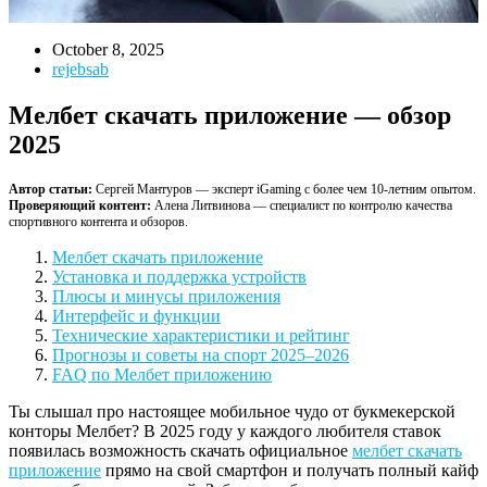
October 8, 2025
rejebsab
Мелбет скачать приложение — обзор
2025
Автор статьи:
Сергей Мантуров — эксперт iGaming с более чем 10-летним опытом.
Проверяющий контент:
Алена Литвинова — специалист по контролю качества
спортивного контента и обзоров.
Мелбет скачать приложение
Установка и поддержка устройств
Плюсы и минусы приложения
Интерфейс и функции
Технические характеристики и рейтинг
Прогнозы и советы на спорт 2025–2026
FAQ по Мелбет приложению
Ты слышал про настоящее мобильное чудо от букмекерской
конторы Мелбет? В 2025 году у каждого любителя ставок
появилась возможность скачать официальное
мелбет скачать
приложение
прямо на свой смартфон и получать полный кайф