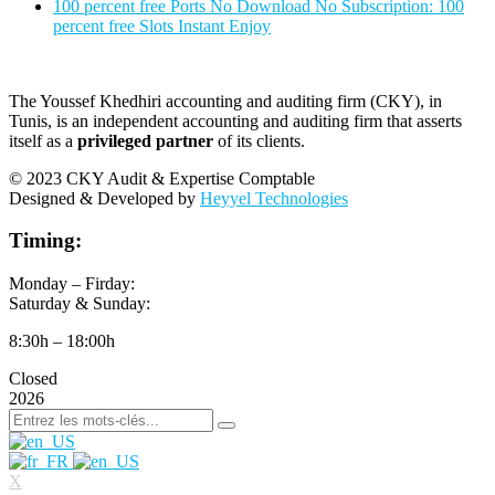
100 percent free Ports No Download No Subscription: 100
percent free Slots Instant Enjoy
The Youssef Khedhiri accounting and auditing firm (CKY), in
Tunis, is an independent accounting and auditing firm that asserts
itself as a
privileged partner
of its clients.
© 2023 CKY Audit & Expertise Comptable
Designed & Developed by
Heyyel Technologies
Timing:
Monday – Firday:
Saturday & Sunday:
8:30h – 18:00h
Closed
2026
X