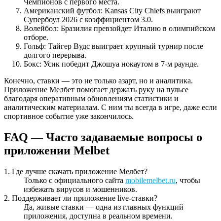
Чемпионов с первого места.
Американский футбол: Kansas City Chiefs выиграют
Супербоул 2026 с коэффициентом 3.0.
Волейбол: Бразилия превзойдет Италию в олимпийском
отборе.
Гольф: Тайгер Вудс выиграет крупный турнир после
долгого перерыва.
Бокс: Усик победит Джошуа нокаутом в 7-м раунде.
Конечно, ставки — это не только азарт, но и аналитика.
Приложение Мелбет помогает держать руку на пульсе
благодаря оперативным обновлениям статистики и
аналитическим материалам. С ним ты всегда в игре, даже если
спортивное событие уже закончилось.
FAQ — Часто задаваемые вопросы о
приложении Melbet
1. Где лучше скачать приложение Мелбет?
Только с официального сайта
mobilemelbet.ru
, чтобы
избежать вирусов и мошенников.
2. Поддерживает ли приложение live-ставки?
Да, живые ставки — одна из главных функций
приложения, доступна в реальном времени.