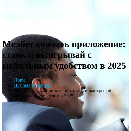
Мелбет скачать приложение:
ставь и выигрывай с
мобильным удобством в 2025
Home
Business & Strategy
Мелбет скачать приложение: ставь и выигрывай с
мобильным удобством в 2025