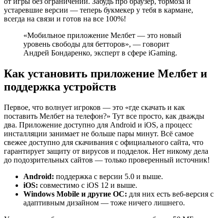
от игры без ограничений. Забудь про браузер, тормоза и
устаревшие версии — теперь букмекер у тебя в кармане,
всегда на связи и готов на все 100%!
«Мобильное приложение Мелбет — это новый
уровень свободы для бетторов», — говорит
Андрей Бондаренко, эксперт в сфере iGaming.
Как установить приложение Мелбет и
поддержка устройств
Первое, что волнует игроков — это «где скачать и как
поставить Мелбет на телефон?» Тут все просто, как дважды
два. Приложение доступно для Android и iOS, а процесс
инсталляции занимает не больше пары минут. Всё самое
свежее доступно для скачивания с официального сайта, что
гарантирует защиту от вирусов и подделок. Нет никому дела
до подозрительных сайтов — только проверенный источник!
Android:
поддержка с версии 5.0 и выше.
iOS:
совместимо с iOS 12 и выше.
Windows Mobile и другие ОС:
для них есть веб-версия с
адаптивным дизайном — тоже ничего лишнего.