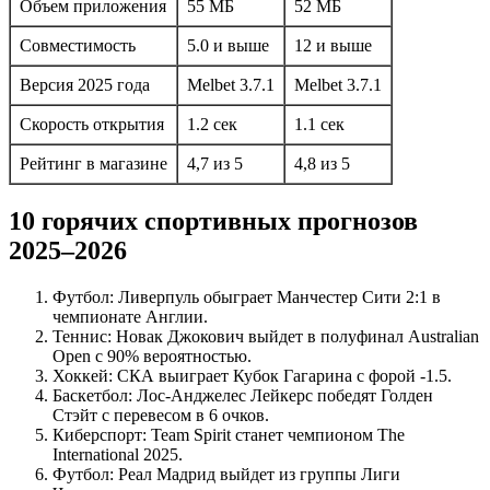
Объем приложения
55 МБ
52 МБ
Совместимость
5.0 и выше
12 и выше
Версия 2025 года
Melbet 3.7.1
Melbet 3.7.1
Скорость открытия
1.2 сек
1.1 сек
Рейтинг в магазине
4,7 из 5
4,8 из 5
10 горячих спортивных прогнозов
2025–2026
Футбол: Ливерпуль обыграет Манчестер Сити 2:1 в
чемпионате Англии.
Теннис: Новак Джокович выйдет в полуфинал Australian
Open с 90% вероятностью.
Хоккей: СКА выиграет Кубок Гагарина с форой -1.5.
Баскетбол: Лос-Анджелес Лейкерс победят Голден
Стэйт с перевесом в 6 очков.
Киберспорт: Team Spirit станет чемпионом The
International 2025.
Футбол: Реал Мадрид выйдет из группы Лиги