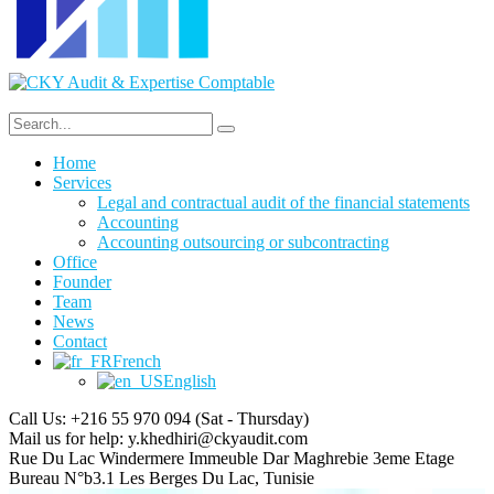
Home
Services
Legal and contractual audit of the financial statements
Accounting
Accounting outsourcing or subcontracting
Office
Founder
Team
News
Contact
French
English
Call Us: +216 55 970 094
(Sat - Thursday)
Mail us for help:
y.khedhiri@ckyaudit.com
Rue Du Lac Windermere Immeuble Dar Maghrebie
3eme Etage
Bureau N°b3.1 Les Berges Du Lac, Tunisie