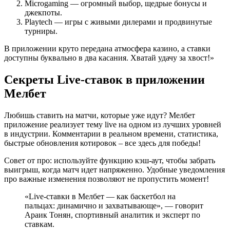
Microgaming — огромный выбор, щедрые бонусы и
джекпоты.
Playtech — игры с живыми дилерами и продвинутые
турниры.
В приложении круто передана атмосфера казино, а ставки
доступны буквально в два касания. Хватай удачу за хвост!»
Секреты Live-ставок в приложении
Мелбет
Любишь ставить на матчи, которые уже идут? Мелбет
приложение реализует тему live на одном из лучших уровней
в индустрии. Комментарии в реальном времени, статистика,
быстрые обновления котировок – все здесь для победы!
Совет от про: используйте функцию кэш-аут, чтобы забрать
выигрыш, когда матч идет напряженно. Удобные уведомления
про важные изменения позволяют не пропустить момент!
«Live-ставки в Мелбет — как баскетбол на
пальцах: динамично и захватывающе», — говорит
Араик Тонян, спортивный аналитик и эксперт по
ставкам.