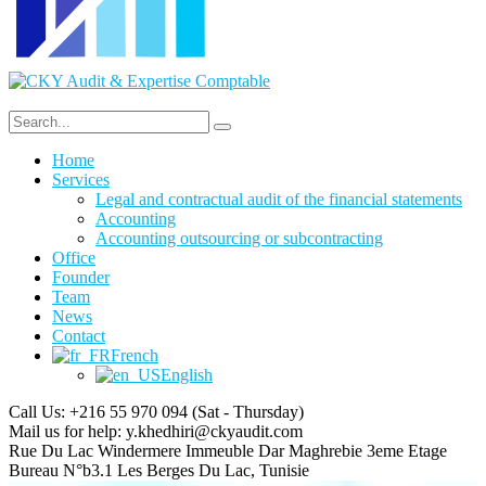
Home
Services
Legal and contractual audit of the financial statements
Accounting
Accounting outsourcing or subcontracting
Office
Founder
Team
News
Contact
French
English
Call Us: +216 55 970 094
(Sat - Thursday)
Mail us for help:
y.khedhiri@ckyaudit.com
Rue Du Lac Windermere Immeuble Dar Maghrebie
3eme Etage
Bureau N°b3.1 Les Berges Du Lac, Tunisie