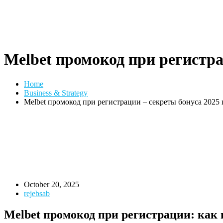
Melbet промокод при регистра
Home
Business & Strategy
Melbet промокод при регистрации – секреты бонуса 2025 
October 20, 2025
rejebsab
Melbet промокод при регистрации: как