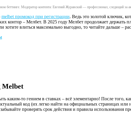
вном беттинге. Модератор контента: Евгений Журавский — профессионал, следящий за 
о
melbet промокод при регистрации
. Ведь это золотой ключик, к
х контор – Мелбет. В 2025 году Мелбет продолжает держать пл
 хотите влиться максимально выгодно, то читайте дальше – расс
м
 Melbet
ть каким-то гением в ставках – всё элементарно! После того, к
 актуальный код (их легко найти на официальных страницах или
 забывайте проверять срок действия и правила использования пр