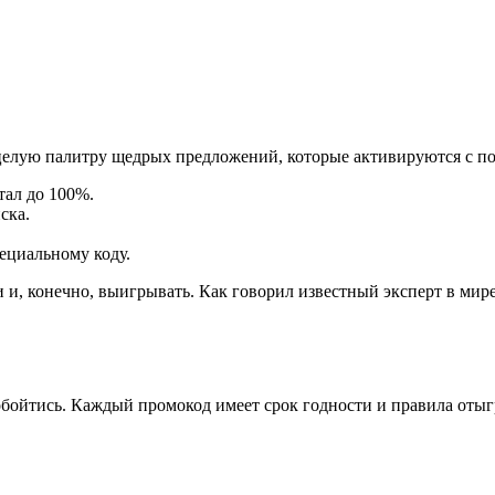
а целую палитру щедрых предложений, которые активируются с 
тал до 100%.
ска.
пециальному коду.
и и, конечно, выигрывать. Как говорил известный эксперт в мир
 обойтись. Каждый промокод имеет срок годности и правила оты