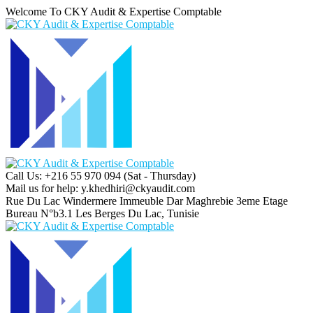
Welcome To CKY Audit & Expertise Comptable
Call Us: +216 55 970 094
(Sat - Thursday)
Mail us for help:
y.khedhiri@ckyaudit.com
Rue Du Lac Windermere Immeuble Dar Maghrebie
3eme Etage
Bureau N°b3.1 Les Berges Du Lac, Tunisie