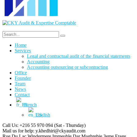
Home
Services
Legal and contractual audit of the financial statements
Accounting
Accounting outsourcing or subcontracting
Office
Founder
Team
News
Contact
French
English
Call Us: +216 55 970 094
(Sat - Thursday)
Mail us for help:
y.khedhiri@ckyaudit.com
Rue Du Lac Windermere Immeuble Dar Maghrebie
3eme Etage