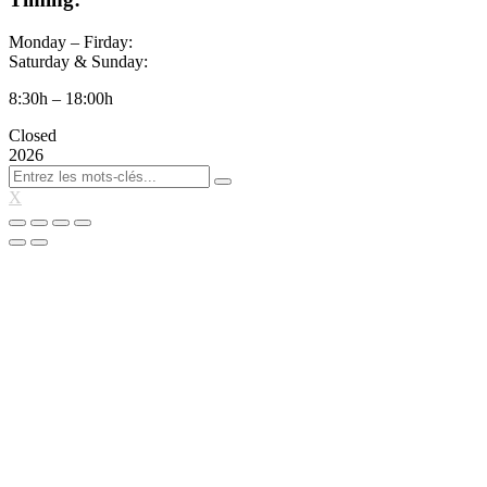
Monday – Firday:
Saturday & Sunday:
8:30h – 18:00h
Closed
2026
X