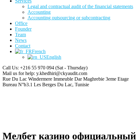
Services
Legal and contractual audit of the financial statements
Accounting
Accounting outsourcing or subcontracting
Office
Founder
Team
News
Contact
French
English
Call Us: +216 55 970 094
(Sat - Thursday)
Mail us for help:
y.khedhiri@ckyaudit.com
Rue Du Lac Windermere Immeuble Dar Maghrebie
3eme Etage
Bureau N°b3.1 Les Berges Du Lac, Tunisie
Мелбет казино официальный