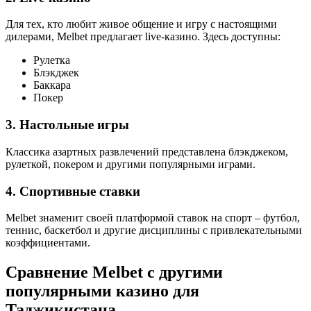
Для тех, кто любит живое общение и игру с настоящими
дилерами, Melbet предлагает live-казино. Здесь доступны:
Рулетка
Блэкджек
Баккара
Покер
3. Настольные игры
Классика азартных развлечений представлена блэкджеком,
рулеткой, покером и другими популярными играми.
4. Спортивные ставки
Melbet знаменит своей платформой ставок на спорт – футбол,
теннис, баскетбол и другие дисциплины с привлекательными
коэффициентами.
Сравнение Melbet с другими
популярными казино для
Таджикистана