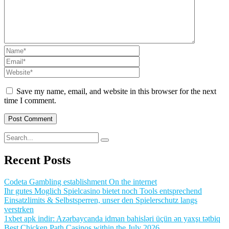
Save my name, email, and website in this browser for the next
time I comment.
Recent Posts
Codeta Gambling establishment On the internet
Ihr gutes Moglich Spielcasino bietet noch Tools entsprechend
Einsatzlimits & Selbstsperren, unser den Spielerschutz langs
verstrken
1xbet apk indir: Azərbaycanda idman bahisləri üçün ən yaxşı tətbiq
Best Chicken Path Casinos within the July 2026