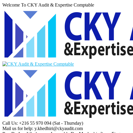
Welcome To CKY Audit & Expertise Comptable
Call Us: +216 55 970 094
(Sat - Thursday)
Mail us for help:
y.khedhiri@ckyaudit.com