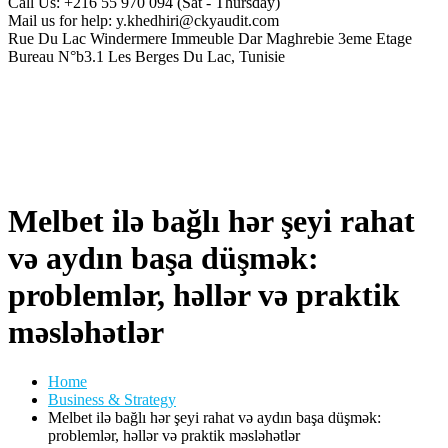
Call Us: +216 55 970 094
(Sat - Thursday)
Mail us for help:
y.khedhiri@ckyaudit.com
Rue Du Lac Windermere Immeuble Dar Maghrebie
3eme Etage
Bureau N°b3.1 Les Berges Du Lac, Tunisie
Melbet ilə bağlı hər şeyi rahat
və aydın başa düşmək:
problemlər, həllər və praktik
məsləhətlər
Home
Business & Strategy
Melbet ilə bağlı hər şeyi rahat və aydın başa düşmək:
problemlər, həllər və praktik məsləhətlər