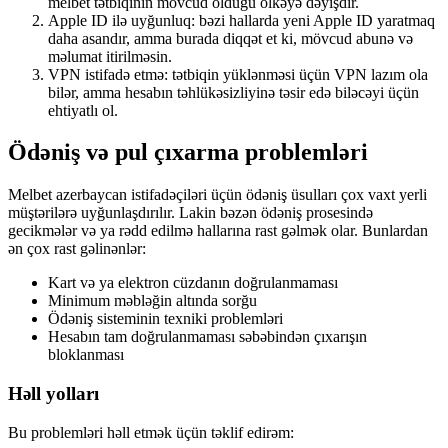
melbet tətbiqinin mövcud olduğu ölkəyə dəyişdir.
Apple ID ilə uyğunluq: bəzi hallarda yeni Apple ID yaratmaq
daha asandır, amma burada diqqət et ki, mövcud abunə və
məlumat itirilməsin.
VPN istifadə etmə: tətbiqin yüklənməsi üçün VPN lazım ola
bilər, amma hesabın təhlükəsizliyinə təsir edə biləcəyi üçün
ehtiyatlı ol.
Ödəniş və pul çıxarma problemləri
Melbet azerbaycan istifadəçiləri üçün ödəniş üsulları çox vaxt yerli
müştərilərə uyğunlaşdırılır. Lakin bəzən ödəniş prosesində
gecikmələr və ya rədd edilmə hallarına rast gəlmək olar. Bunlardan
ən çox rast gəlinənlər:
Kart və ya elektron cüzdanın doğrulanmaması
Minimum məbləğin altında sorğu
Ödəniş sisteminin texniki problemləri
Hesabın tam doğrulanmaması səbəbindən çıxarışın
bloklanması
Həll yolları
Bu problemləri həll etmək üçün təklif edirəm: