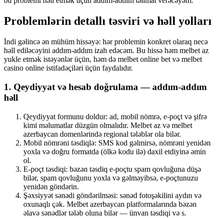
bu problemi həll etmək üçün addım-addım təlimat verəcəyəm.
Problemlərin detallı təsviri və həll yolları
İndi gəlincə ən mühüm hissəyə: hər problemin konkret olaraq necə
həll ediləcəyini addım-addım izah edəcəm. Bu hissə həm melbet az
yukle etmək istəyənlər üçün, həm də melbet online bet və melbet
casino online istifadəçiləri üçün faydalıdır.
1. Qeydiyyat və hesab doğrulama — addım-addım
həll
Qeydiyyat formunu doldur: ad, mobil nömrə, e-poçt və şifrə
kimi məlumatlar düzgün olmalıdır. Melbet az və melbet
azerbaycan domenlərində regional tələblər ola bilər.
Mobil nömrəni təsdiqlə: SMS kod gəlmirsə, nömrəni yenidən
yoxla və doğru formatda (ölkə kodu ilə) daxil etdiyinə əmin
ol.
E-poçt təsdiqi: bəzən təsdiq e-poçtu spam qovluğuna düşə
bilər, spam qovluğunu yoxla və gəlməyibsə, e-poçtunuzu
yenidən göndərin.
Şəxsiyyət sənədi göndərilməsi: sənəd fotoşəkilini aydın və
oxunaqlı çək. Melbet azerbaycan platformalarında bəzən
əlavə sənədlər tələb oluna bilər — ünvan təsdiqi və s.