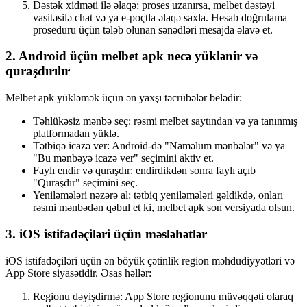
Dəstək xidməti ilə əlaqə: proses uzanırsa, melbet dəstəyi
vasitəsilə chat və ya e-poçtla əlaqə saxla. Hesab doğrulama
proseduru üçün tələb olunan sənədləri mesajda əlavə et.
2. Android üçün melbet apk necə yüklənir və
quraşdırılır
Melbet apk yükləmək üçün ən yaxşı təcrübələr belədir:
Təhlükəsiz mənbə seç: rəsmi melbet saytından və ya tanınmış
platformadan yüklə.
Tətbiqə icazə ver: Android-də "Naməlum mənbələr" və ya
"Bu mənbəyə icazə ver" seçimini aktiv et.
Faylı endir və quraşdır: endirdikdən sonra faylı açıb
"Quraşdır" seçimini seç.
Yeniləmələri nəzərə al: tətbiq yeniləmələri gəldikdə, onları
rəsmi mənbədən qəbul et ki, melbet apk son versiyada olsun.
3. iOS istifadəçiləri üçün məsləhətlər
iOS istifadəçiləri üçün ən böyük çətinlik region məhdudiyyətləri və
App Store siyasətidir. Əsas həllər:
Regionu dəyişdirmə: App Store regionunu müvəqqəti olaraq