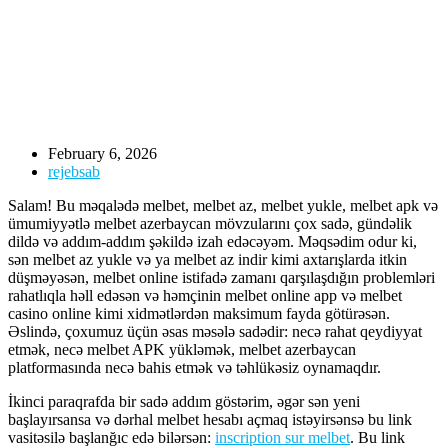
February 6, 2026
rejebsab
Salam! Bu məqalədə melbet, melbet az, melbet yukle, melbet apk və
ümumiyyətlə melbet azerbaycan mövzularını çox sadə, gündəlik
dildə və addım-addım şəkildə izah edəcəyəm. Məqsədim odur ki,
sən melbet az yukle və ya melbet az indir kimi axtarışlarda itkin
düşməyəsən, melbet online istifadə zamanı qarşılaşdığın problemləri
rahatlıqla həll edəsən və həmçinin melbet online app və melbet
casino online kimi xidmətlərdən maksimum fayda götürəsən.
Əslində, çoxumuz üçün əsas məsələ sadədir: necə rahat qeydiyyat
etmək, necə melbet APK yükləmək, melbet azerbaycan
platformasında necə bahis etmək və təhlükəsiz oynamaqdır.
İkinci paraqrafda bir sadə addım göstərim, əgər sən yeni
başlayırsansa və dərhal melbet hesabı açmaq istəyirsənsə bu link
vasitəsilə başlanğıc edə bilərsən:
inscription sur melbet
. Bu link