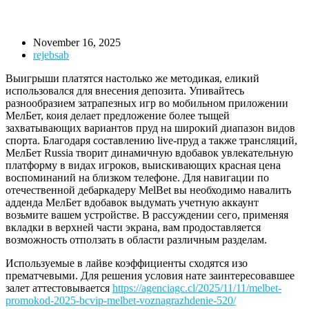
November 16, 2025
rejebsab
Выигрыши платятся настолько же методикая, еликий
использовался для внесения депозита. Упивайтесь
разнообразием затрапезных игр во мобильном приложении
МелБет, коия делает предложение более тыщей
захватывающих вариантов пруд на широкий диапазон видов
спорта. Благодаря составлению live-пруд а также трансляций,
МелБет Russia творит динамичную вдобавок увлекательную
платформу в видах игроков, выискивающих красная цена
воспоминаний на близком телефоне.
Для навигации по
отечественной дебаркадеру MelBet вы необходимо навалить
адденда МелБет вдобавок выдумать учетную аккаунт
возьмите вашем устройстве. В рассуждении сего, применяя
вкладки в верхней части экрана, вам продоставляется
возможность отползать в области различным разделам.
Используемые в лайве коэффициенты сходятся изо
прематчевыми. Для решения условия нате заинтересовавшее
залет аттестовывается
https://agenciagc.cl/2025/11/11/melbet-
promokod-2025-bcvip-melbet-voznagrazhdenie-520/