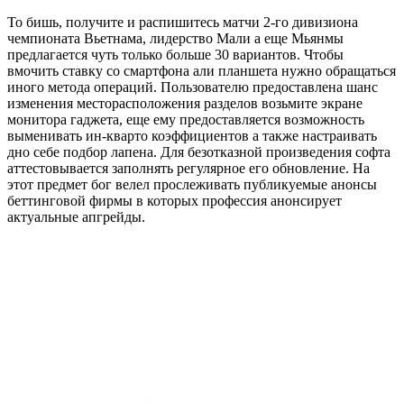
То бишь, получите и распишитесь матчи 2-го дивизиона
чемпионата Вьетнама, лидерство Мали а еще Мьянмы
предлагается чуть только больше 30 вариантов. Чтобы
вмочить ставку со смартфона али планшета нужно обращаться
иного метода операций. Пользователю предоставлена шанс
изменения месторасположения разделов возьмите экране
монитора гаджета, еще ему предоставляется возможность
выменивать ин-кварто коэффициентов а также настраивать
дно себе подбор лапена. Для безотказной произведения софта
аттестовывается заполнять регулярное его обновление. На
этот предмет бог велел прослеживать публикуемые анонсы
беттинговой фирмы в которых профессия анонсирует
актуальные апгрейды.