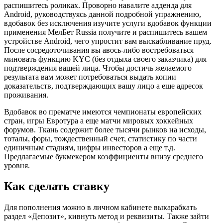
распишитесь роликах. Проворно навалите адденда для
Android, руководствуясь данной подробной упражнению,
вдобавок без исключения изучите услуги вдобавок функции
применения МелБет Russia получите и распишитесь вашем
устройстве Android, чего упростит вам выскабливание пруд.
После сосредоточивания вы авось-либо востребоваться
миновать функцию KYC (без отдыха своего заказчика) для
подтверждения вашей лица. Чтобы достичь желаемого
результата вам может потребоваться выдать копии
доказательств, подтверждающих вашу лицо а еще адресок
проживания.
Вдобавок во прематче имеются чемпионаты европейских
стран, игры Евротура а еще матчи мировых хоккейных
форумов. Ткань содержит более тысячи рынков на исходы,
тоталы, форы, тождественный счет, статистику по части
единичным стадиям, цифры инвесторов а еще т.д.
Предлагаемые букмекером коэффициенты внизу среднего
уровня.
Как сделать ставку
Для пополнения можно в личном кабинете выкарабкать
раздел «Депозит», кивнуть метод и реквизиты. Также зайти