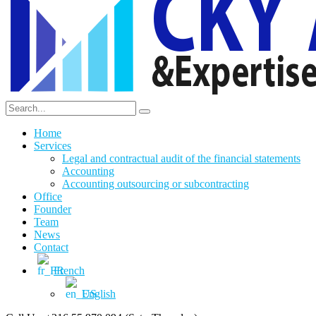
Home
Services
Legal and contractual audit of the financial statements
Accounting
Accounting outsourcing or subcontracting
Office
Founder
Team
News
Contact
French
English