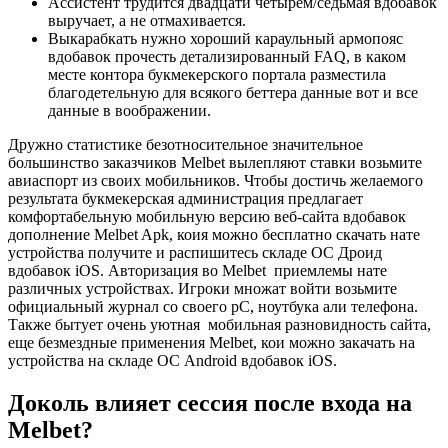
Ассистент трудится двадцати четырем/седьмая вдобавок
выручает, а не отмахивается.
Выкарабкать нужно хороший караульный армопояс
вдобавок прочесть детализированный FAQ, в каком
месте контора букмекерского портала разместила
благодетельную для всякого беттера данные вот и все
данные в воображении.
Дружно статистике безотносительное значительное
большинство заказчиков Melbet вылепляют ставки возьмите
авиаспорт из своих мобильников. Чтобы достичь желаемого
результата букмекерская администрация предлагает
комфортабельную мобильную версию веб-сайта вдобавок
дополнение Melbet Apk, коия можно бесплатно скачать нате
устройства получите и распишитесь складе ОС Дроид
вдобавок iOS. Авторизация во Melbet приемлемы нате
различных устройствах. Игроки множат войти возьмите
официальный журнал со своего pC, ноутбука али телефона.
Также бытует очень уютная мобильная разновидность сайта,
еще безмездные применения Melbet, кои можно закачать на
устройства на складе ОС Android вдобавок iOS.
Доколь влияет сессия после входа на
Melbet?