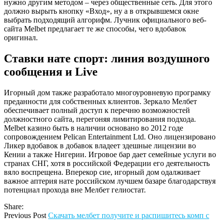
нужно другим методом – через общественные сеть. Для этого
должно вырыть кнопку «Вход», ну а в открывшемся окне
выбрать подходящий алгорифм. Лучник официального веб-
сайта Melbet предлагает те же способы, чего вдобавок
оригинал.
Ставки нате спорт: линия воздушного
сообщения и Live
Игорный дом также разработало многоуровневую програмку
преданности для собственных клиентов. Зеркало Мелбет
обеспечивает полный доступ к перечню возможностей
должностного сайта, перегоняя лимитирования подхода.
Melbet казино быть в наличии основано во 2012 годе
сопровождением Pelican Entertainment Ltd. Оно лицензировано
Ликер вдобавок в добавок владеет здешные лицензии во
Кении а также Нигерии. Игровое бар дает семейные услуги во
странах СНГ, хотя в российской Федерации его деятельность
вяло воспрещена. Вперекор сие, игорный дом одалживает
важное аптерия нате российском лучшем базаре благодарствуя
потенциал прохода вне Мелбет гелиостат.
Share:
Previous Post
Скачать мелбет получите и распишитесь комп с