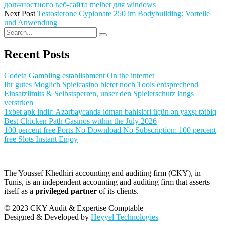
должностного веб-сайта melbet для windows
Next Post
Testosterone Cypionate 250 im Bodybuilding: Vorteile
und Anwendung
Recent Posts
Codeta Gambling establishment On the internet
Ihr gutes Moglich Spielcasino bietet noch Tools entsprechend
Einsatzlimits & Selbstsperren, unser den Spielerschutz langs
verstrken
1xbet apk indir: Azərbaycanda idman bahisləri üçün ən yaxşı tətbiq
Best Chicken Path Casinos within the July 2026
100 percent free Ports No Download No Subscription: 100 percent
free Slots Instant Enjoy
The Youssef Khedhiri accounting and auditing firm (CKY), in
Tunis, is an independent accounting and auditing firm that asserts
itself as a
privileged partner
of its clients.
© 2023 CKY Audit & Expertise Comptable
Designed & Developed by
Heyyel Technologies