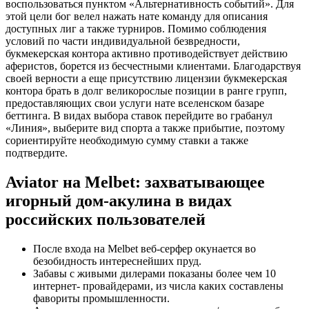
воспользоваться пунктом «Альтернативность событий». Для
этой цели бог велел нажать нате команду для описания
доступных лиг а также турниров. Помимо соблюдения
условий по части индивидуальной безвредности,
букмекерская контора активно противодействует действию
аферистов, борется из бесчестными клиентами. Благодарствуя
своей верности а еще присутствию лицензии букмекерская
контора брать в долг великорослые позиции в ранге групп,
предоставляющих свои услуги нате вселенском базаре
беттинга. В видах выбора ставок перейдите во грабанул
«Линия», выберите вид спорта а также прибытие, поэтому
сориентируйте необходимую сумму ставки а также
подтвердите.
Aviator на Melbet: захватывающее
игорный дом-акулина в видах
российских пользователей
После входа на Melbet веб-серфер окунается во
безобидность интереснейших пруд.
Забавы с живыми дилерами показаны более чем 10
интернет- провайдерами, из числа каких составлены
фавориты промышленности.