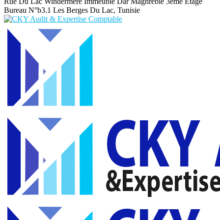
Rue Du Lac Windermere Immeuble Dar Maghrebie
3eme Etage
Bureau N°b3.1 Les Berges Du Lac, Tunisie