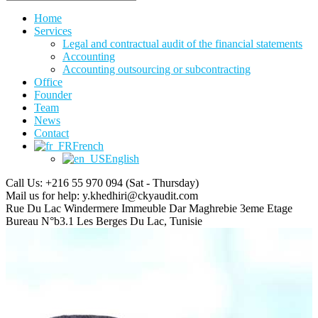
Home
Services
Legal and contractual audit of the financial statements
Accounting
Accounting outsourcing or subcontracting
Office
Founder
Team
News
Contact
French
English
Call Us: +216 55 970 094
(Sat - Thursday)
Mail us for help:
y.khedhiri@ckyaudit.com
Rue Du Lac Windermere Immeuble Dar Maghrebie
3eme Etage
Bureau N°b3.1 Les Berges Du Lac, Tunisie