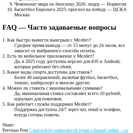
Чемпионат мира по биатлону 2026: лидер — Норвегия
Баскетбол Евролига 2025: прогноз на победу — ЦСКА
Москва
FAQ — Часто задаваемые вопросы
1. Как быстро вывести выигрыш с Мелбет?
Среднее время вывода — от 15 минут до 24 часов, все
зависит от выбранного способа оплаты.
2. Есть ли мобильное приложение у Мелбет?
Да, в 2025 году доступны версии для iOS и Android,
которые работают без сбоев.
3. Какие виды спорта доступны для ставок?
Более 40 направлений, включая футбол, баскетбол,
теннис, киберспорт и многие другие.
4. Можно ли ставить с минимальными суммами?
Да, минимальная ставка составляет всего 10 рублей,
идеально для новичков.
5. Как работает служба поддержки Мелбет?
Поддержка доступна 24/7 через чат, email и телефон,
всегда готовы помочь.
Share:
Previous Post
5 najczęściej zadawanych pytań o hazard online – co