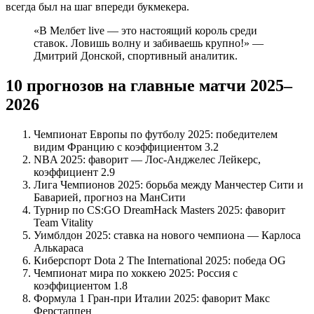
всегда был на шаг впереди букмекера.
«В Мелбет live — это настоящий король среди
ставок. Ловишь волну и забиваешь крупно!» —
Дмитрий Донской, спортивный аналитик.
10 прогнозов на главные матчи 2025–
2026
Чемпионат Европы по футболу 2025: победителем
видим Францию с коэффициентом 3.2
NBA 2025: фаворит — Лос-Анджелес Лейкерс,
коэффициент 2.9
Лига Чемпионов 2025: борьба между Манчестер Сити и
Баварией, прогноз на МанСити
Турнир по CS:GO DreamHack Masters 2025: фаворит
Team Vitality
Уимблдон 2025: ставка на нового чемпиона — Карлоса
Алькараса
Киберспорт Dota 2 The International 2025: победа OG
Чемпионат мира по хоккею 2025: Россия с
коэффициентом 1.8
Формула 1 Гран-при Италии 2025: фаворит Макс
Ферстаппен