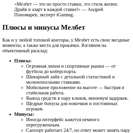
«Мелбет — это не просто ставки, это стиль жизни.
Драйв и азарт в каждой ставке!» — Андрей
Пономарев, эксперт iGaming.
Плюсы и минусы Мелбет
Как и у любой топовой конторы, у Мелбет есть свои звездные
моменты, а также места для прокачки. Взглянем на
объективный расклад:
Плюсы:
Огромная линия и спортивные рынки — от
футбола до киберспорта.
Шикарный лайв с детальной статистикой и
молниеносными ставками.
Мобильное приложение на высоте — быстрая и
стабильная работа.
Вывод средств в пару кликов, минимум задержек.
Щедрые бонусы для новичков и постоянных
игроков.
Минусы:
Иногда интерфейс кажется немного
перегруженным.
Саппорт работает 24/7, но ответ может занять пару