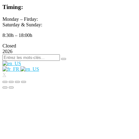
Timing:
Monday – Firday:
Saturday & Sunday:
8:30h – 18:00h
Closed
2026
X