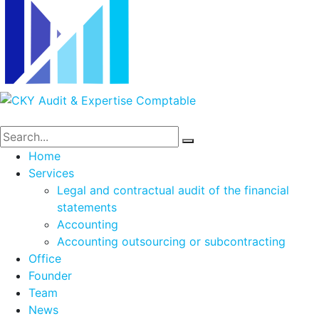
Home
Services
Legal and contractual audit of the financial
statements
Accounting
Accounting outsourcing or subcontracting
Office
Founder
Team
News