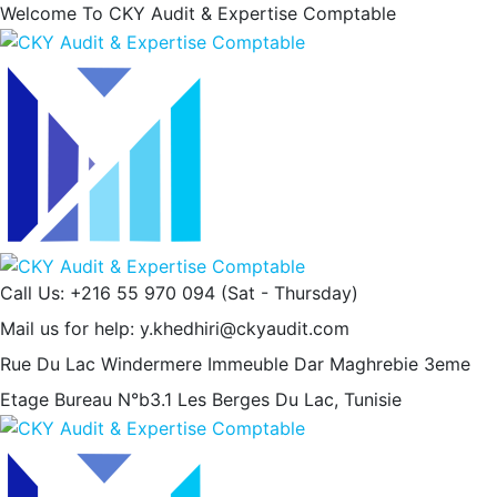
Welcome To CKY Audit & Expertise Comptable
Call Us: +216 55 970 094
(Sat - Thursday)
Mail us for help:
y.khedhiri@ckyaudit.com
Rue Du Lac Windermere Immeuble Dar Maghrebie
3eme
Etage Bureau N°b3.1 Les Berges Du Lac, Tunisie