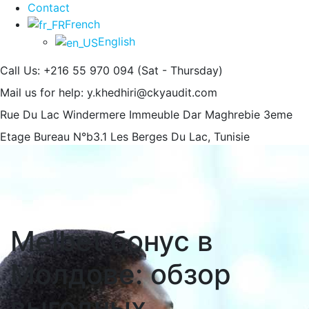
Contact
French
English
Call Us: +216 55 970 094
(Sat - Thursday)
Mail us for help:
y.khedhiri@ckyaudit.com
Rue Du Lac Windermere Immeuble Dar Maghrebie
3eme
Etage Bureau N°b3.1 Les Berges Du Lac, Tunisie
Melbet бонус в
Молдове: обзор
выгодных