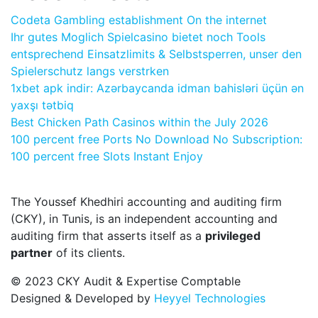
Codeta Gambling establishment On the internet
Ihr gutes Moglich Spielcasino bietet noch Tools
entsprechend Einsatzlimits & Selbstsperren, unser den
Spielerschutz langs verstrken
1xbet apk indir: Azərbaycanda idman bahisləri üçün ən
yaxşı tətbiq
Best Chicken Path Casinos within the July 2026
100 percent free Ports No Download No Subscription:
100 percent free Slots Instant Enjoy
The Youssef Khedhiri accounting and auditing firm
(CKY), in Tunis, is an independent accounting and
auditing firm that asserts itself as a
privileged
partner
of its clients.
© 2023 CKY Audit & Expertise Comptable
Designed & Developed by
Heyyel Technologies