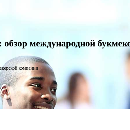
: обзор международной букмек
мекерской компании