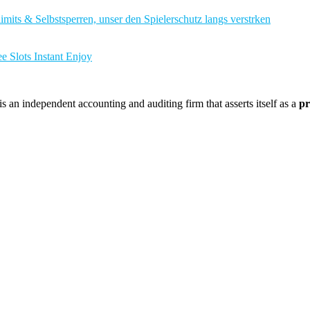
imits & Selbstsperren, unser den Spielerschutz langs verstrken
e Slots Instant Enjoy
 an independent accounting and auditing firm that asserts itself as a
pr