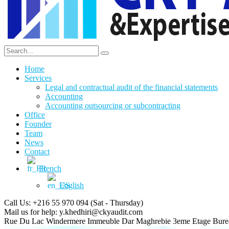
Home
Services
Legal and contractual audit of the financial statements
Accounting
Accounting outsourcing or subcontracting
Office
Founder
Team
News
Contact
French
English
Call Us: +216 55 970 094
(Sat - Thursday)
Mail us for help:
y.khedhiri@ckyaudit.com
Rue Du Lac Windermere Immeuble Dar Maghrebie
3eme Etage Bure