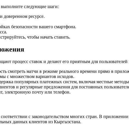
о выполните следующие шаги:
и доверенном ресурсе.
ойках безопасности вашего смартфона.
сса.
стрируйтесь, чтобы начать ставить.
ложения
ают процесс ставок и делают его приятным для пользователей 
ть смотреть матчи в режиме реального времени прямо в прило
мы с множеством вариантов исходов.
ержка популярных платежных систем, включая местные методы
иентов и регулярные предложения для постоянных пользовател
т, электронную почту или телефон.
 соответствии с законодательством многих стран. В приложен
альных данных клиентов из Кыргызстана.