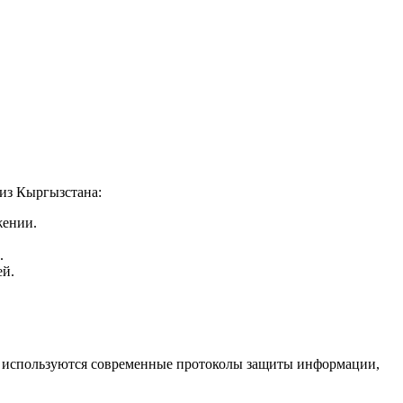
из Кыргызстана:
жении.
.
ей.
ии используются современные протоколы защиты информации,