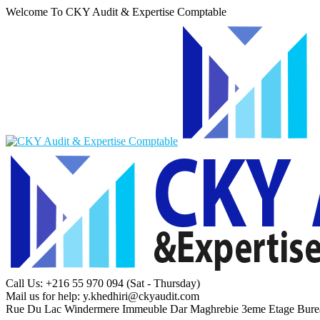
Welcome To CKY Audit & Expertise Comptable
Call Us: +216 55 970 094
(Sat - Thursday)
Mail us for help:
y.khedhiri@ckyaudit.com
Rue Du Lac Windermere Immeuble Dar Maghrebie
3eme Etage Bure