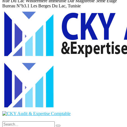
Rue Du Lac Windermere Immeuble Dar Maghrebie
3eme Etage
Bureau N°b3.1 Les Berges Du Lac, Tunisie