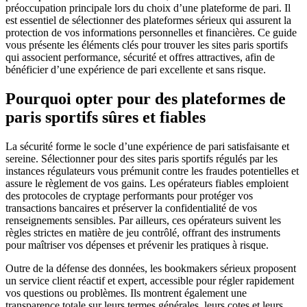
préoccupation principale lors du choix d’une plateforme de pari. Il
est essentiel de sélectionner des plateformes sérieux qui assurent la
protection de vos informations personnelles et financières. Ce guide
vous présente les éléments clés pour trouver les sites paris sportifs
qui associent performance, sécurité et offres attractives, afin de
bénéficier d’une expérience de pari excellente et sans risque.
Pourquoi opter pour des plateformes de
paris sportifs sûres et fiables
La sécurité forme le socle d’une expérience de pari satisfaisante et
sereine. Sélectionner pour des sites paris sportifs régulés par les
instances régulateurs vous prémunit contre les fraudes potentielles et
assure le règlement de vos gains. Les opérateurs fiables emploient
des protocoles de cryptage performants pour protéger vos
transactions bancaires et préserver la confidentialité de vos
renseignements sensibles. Par ailleurs, ces opérateurs suivent les
règles strictes en matière de jeu contrôlé, offrant des instruments
pour maîtriser vos dépenses et prévenir les pratiques à risque.
Outre de la défense des données, les bookmakers sérieux proposent
un service client réactif et expert, accessible pour régler rapidement
vos questions ou problèmes. Ils montrent également une
transparence totale sur leurs termes générales, leurs cotes et leurs