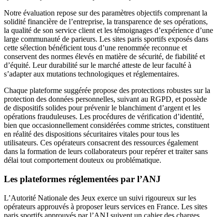
Notre évaluation repose sur des paramètres objectifs comprenant la
solidité financière de l’entreprise, la transparence de ses opérations,
la qualité de son service client et les témoignages d’expérience d’une
large communauté de parieurs. Les sites paris sportifs exposés dans
cette sélection bénéficient tous d’une renommée reconnue et
conservent des normes élevés en matière de sécurité, de fiabilité et
d’équité. Leur durabilité sur le marché atteste de leur faculté à
s’adapter aux mutations technologiques et réglementaires.
Chaque plateforme suggérée propose des protections robustes sur la
protection des données personnelles, suivant au RGPD, et possède
de dispositifs solides pour prévenir le blanchiment d’argent et les
opérations frauduleuses. Les procédures de vérification d’identité,
bien que occasionnellement considérées comme strictes, constituent
en réalité des dispositions sécuritaires vitales pour tous les
utilisateurs. Ces opérateurs consacrent des ressources également
dans la formation de leurs collaborateurs pour repérer et traiter sans
délai tout comportement douteux ou problématique.
Les plateformes réglementées par l’ANJ
L’Autorité Nationale des Jeux exerce un suivi rigoureux sur les
opérateurs approuvés à proposer leurs services en France. Les sites
paris sportifs approuvés par l’ANJ suivent un cahier des charges