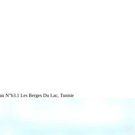
au N°b3.1 Les Berges Du Lac, Tunisie