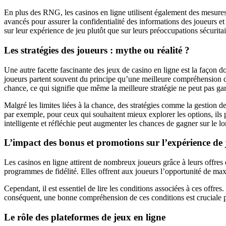
En plus des RNG, les casinos en ligne utilisent également des mesures
avancés pour assurer la confidentialité des informations des joueurs et 
sur leur expérience de jeu plutôt que sur leurs préoccupations sécuritai
Les stratégies des joueurs : mythe ou réalité ?
Une autre facette fascinante des jeux de casino en ligne est la façon d
joueurs partent souvent du principe qu’une meilleure compréhension du
chance, ce qui signifie que même la meilleure stratégie ne peut pas gar
Malgré les limites liées à la chance, des stratégies comme la gestion 
par exemple, pour ceux qui souhaitent mieux explorer les options, ils
intelligente et réfléchie peut augmenter les chances de gagner sur le l
L’impact des bonus et promotions sur l’expérience de 
Les casinos en ligne attirent de nombreux joueurs grâce à leurs offre
programmes de fidélité. Elles offrent aux joueurs l’opportunité de maxi
Cependant, il est essentiel de lire les conditions associées à ces offr
conséquent, une bonne compréhension de ces conditions est cruciale po
Le rôle des plateformes de jeux en ligne