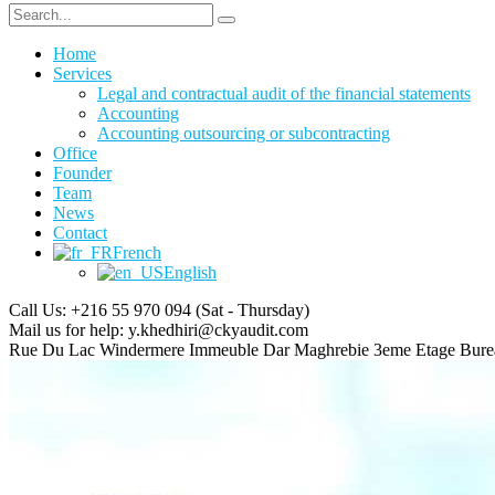
Home
Services
Legal and contractual audit of the financial statements
Accounting
Accounting outsourcing or subcontracting
Office
Founder
Team
News
Contact
French
English
Call Us: +216 55 970 094
(Sat - Thursday)
Mail us for help:
y.khedhiri@ckyaudit.com
Rue Du Lac Windermere Immeuble Dar Maghrebie
3eme Etage Bure