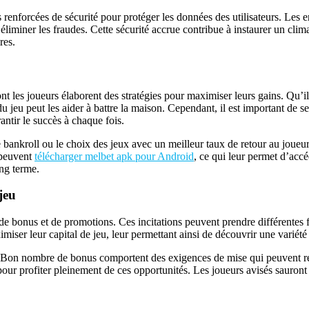
 renforcées de sécurité pour protéger les données des utilisateurs. Les 
éliminer les fraudes. Cette sécurité accrue contribue à instaurer un clima
res.
ont les joueurs élaborent des stratégies pour maximiser leurs gains. Qu’
 jeu peut les aider à battre la maison. Cependant, il est important de s
antir le succès à chaque fois.
de bankroll ou le choix des jeux avec un meilleur taux de retour au joue
 peuvent
télécharger melbet apk pour Android
, ce qui leur permet d’acc
ong terme.
jeu
s de bonus et de promotions. Ces incitations peuvent prendre différente
miser leur capital de jeu, leur permettant ainsi de découvrir une variét
es. Bon nombre de bonus comportent des exigences de mise qui peuvent rend
ur profiter pleinement de ces opportunités. Les joueurs avisés sauront 