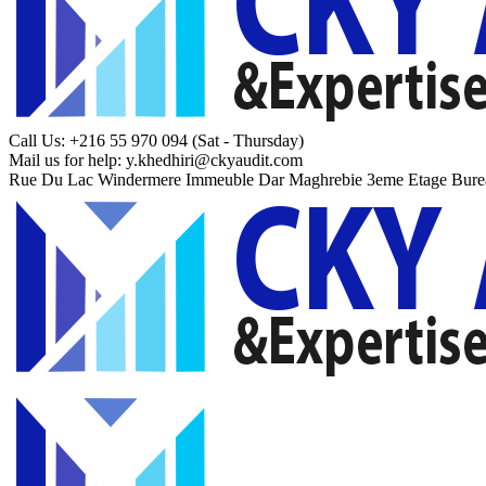
Call Us: +216 55 970 094
(Sat - Thursday)
Mail us for help:
y.khedhiri@ckyaudit.com
Rue Du Lac Windermere Immeuble Dar Maghrebie
3eme Etage Bure