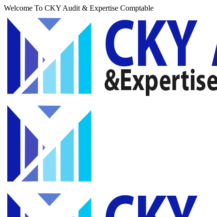
Welcome To CKY Audit & Expertise Comptable