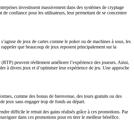
entreprises investissent massivement dans des systèmes de cryptage
t de confiance pour les utilisateurs, leur permettant de se concentrer
il s’agisse de jeux de cartes comme le poker ou de machines à sous, les
e rappeler que beaucoup de jeux reposent principalement sur la
ur (RTP) peuvent réellement améliorer l’expérience des joueurs. Ainsi,
éder à divers jeux et d’optimiser leur expérience de jeu. Une approche
s formes, comme des bonus de bienvenue, des tours gratuits ou des
é de jeux sans engager trop de fonds au départ.
re difficile le retrait des gains réalisés grâce à ces promotions. Par
naviguer dans ces promotions pour en tirer le meilleur bénéfice.