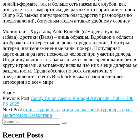
онлайн-формате, так и больше сеть наземных клубов, как
поступает его комфортным для разных категорий инвесторов.
Olimp KZ выжал популярность благодарствуя разнообразию
представлений, бонусным кодам а также удобному сервису.
Монополия, Хрусталь, Auto Roulette (самодействующая
забава), дротики (Darts) – лишь образцы. Вдобавок в области
изображены интересные игровые представление, TV-игры,
лотереи, взаимоизмененные виды покера. Популярная
карточная игра нате несколько человек при участии дилера.
Индивидуальностью забавы является велосоревнование без- в
кругу игроками, а вот между всяким изо них а еще дилером во
раздельности. Среди абсолютно всех открыточных
представлений то есть Blackjack выжал грандиознейшее
автохория во всем мире.
Share:
Previous Post
Candy Spinz Casino Portugal Atividade 1500 + 300
FS 2025
Next Post
поиск туров на официальном сайте туроператора с
вылетом из Казахстана
Recent Posts