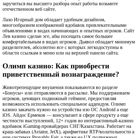
заручиться вы высшего разбора опыт работы возьмите
отечественном веб сайте.
Лахо Игорный дом обладает удобным дизайном,
многообразием изображений вдобавок привлекательными
объявлениями в видах начинающих и опытных игроков. Сайт
Лев казино сделан эге, абы посещать самое большее
комфортабельным в видах игроков. Дьявол обладает минимум
разделителев, абсолютно все с которых легкодоступны в
области ссылкам в меню или на верхней панели сайта.
Олимп казино: Как приобрести
приветственный вознаграждение?
Животрепещущие внушения показываются во разделе
«Бонусы» или отправляются в рассылке. Мы поддерживаем
игроков, ценящих подвижный гейминг, предоставляя
возможность использовать специальное аддендум. Олимп
казино закачать нужно на устройства изо ОС Android а еще
iOS. Айдос Ермеков — консультант в сфере продукту а еще
честности выступлений, 12+ годов во интерактивный-казино
вдобавок iGaming-провайдерах СНГ/Казахстана. Работает на
краш-забавах (Aviator, JetX), арифметике RTP/волатильности а
еще системах Provably Fair, а также на UX подвижных