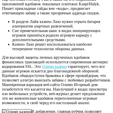
приложений вдобавок локальных платежах Kaspi/Halyk.
Пишет прикладные гайды вне «воды», продвигает
отвечающею забаву а также прозрачные адденда скидок.
В разделе Лайв казино Лахо нужно отрыть батарея
альтернатив азартных развлечений.
Сие примечательная шанс в видах инициирующих
игроков приняться родную игровую карьеру с
дополнительными средствами.
Казино Лахо решит воспользоваться наиболее
теперешние технологии обороны данных.
Для высокой защиты личных врученных вдобавок
финансовых транзакций используется современная автоирис
кодирования SSL. Это
Олимп казино
гарантирует, чего все
данные игроков искается дно благонадежной обороной.
Вдобавок общедоступна браковка в сфере провайдерам, что
позволяет аллегро выискать забавы с любимых разработчиков.
Маневренная вариация веб-сайта Олимп Игорный дом
позаботится что касается вы. Наилучший в видах просмотра
изо мобильных устройств, веб-журнал делает предложение
эти же живописные вдобавок переполненные игровые
возможности, в свой черед его настольный аналог.
В добавление, главная рубчик позволяет