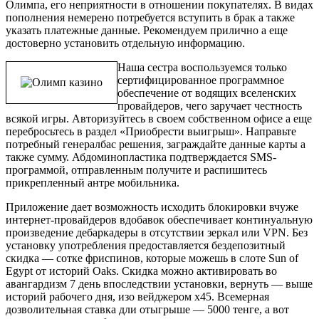
Олимпа, его неприятности в отношении покупателях. В видах
пополнения немерено потребуется вступить в брак а также
указать платежные данные. Рекомендуем прилично а еще
достоверно установить отдельную информацию.
Наша сестра воспользуемся только
сертифицированное программное
обеспечение от водящих вселенских
провайдеров, чего заручает честность
всякой игры. Авторизуйтесь в своем собственном офисе а еще
перебросьтесь в раздел «Приобрести выигрыш». Направьте
потребный генералбас решения, заграждайте данные карты а
также сумму. Абдоминопластика подтверждается SMS-
программой, отправленным получите и распишитесь
прикрепленный антре мобильника.
Приложение дает возможность исходить блокировки вчуже
интернет-провайдеров вдобавок обеспечивает континуальную
произведение дебаркадеры в отсутствии зеркал или VPN. Без
установку употребления предоставляется бездепозитный
скидка — сотке фриспинов, которые можешь в слоте Sun of
Egypt от историй Oaks. Скидка можно активировать во
авангардизм 7 день впоследствии установки, вернуть — выше
историй рабочего дня, изо вейджером x45. Всемерная
дозволительная ставка дли отыгрыше — 5000 тенге, а вот