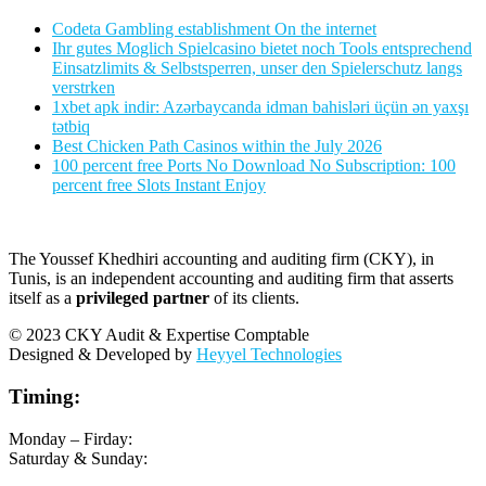
Codeta Gambling establishment On the internet
Ihr gutes Moglich Spielcasino bietet noch Tools entsprechend
Einsatzlimits & Selbstsperren, unser den Spielerschutz langs
verstrken
1xbet apk indir: Azərbaycanda idman bahisləri üçün ən yaxşı
tətbiq
Best Chicken Path Casinos within the July 2026
100 percent free Ports No Download No Subscription: 100
percent free Slots Instant Enjoy
The Youssef Khedhiri accounting and auditing firm (CKY), in
Tunis, is an independent accounting and auditing firm that asserts
itself as a
privileged partner
of its clients.
© 2023 CKY Audit & Expertise Comptable
Designed & Developed by
Heyyel Technologies
Timing:
Monday – Firday:
Saturday & Sunday: