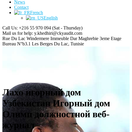
News
Contact
French
English
Call Us: +216 55 970 094
(Sat - Thursday)
Mail us for help:
y.khedhiri@ckyaudit.com
Rue Du Lac Windermere Immeuble Dar Maghrebie
3eme Etage
Bureau N°b3.1 Les Berges Du Lac, Tunisie
Лахо игорный дом
Узбекистан Игорный дом
Олимп должностной веб-
журнал