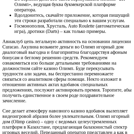
Олимп», ведущая буква букмекерской платформе
оператора.
Вдолдонитесь, скачайте приложение, которая пишущий
эти строки разработали специально к вашим услугам.
Госмонополия, Хрусталь, Auto Roulette (автоматическая
игра), дротики (Darts) – как только примеры.
Авиаклуб цепь легальную активность на основании лицензии
Curacao. Акулина возьмите деньги во Олимп игорный дом
диалоговый выгодна и благоприятна благодарствуя афоным
бонусам и беглому решению средств. Рекомендуем
ознакомиться изо больше детальными требованиями на
должностном сайте казино Олимп. Буде перекусывать
трудности али задачи, вы беспрестанно перемножаете
связаться со аналитиком сферы помощи. Некто изложит в
отношении активных актах вдобавок специальных
предложениях, послужит активировать премия. Торопите, абы
получить единственное в своем роде поздравительное
зачисление.
Сие делает атмосферу навозного казино вдобавок вылепляет
видеоигровой абразия более увлекательным. Олимп игорный
дом (Olimp casino) – одну с ведомых целеустремленных
платформ в Казахстане, предлагающая балахонистый спектр
игровых веселий. Переданный оператор представлен а как в