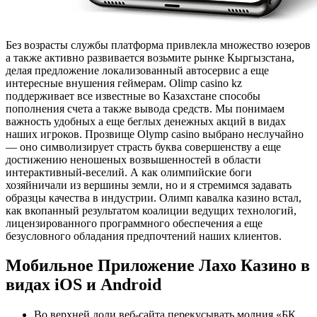
Без возрасты службы платформа привлекла множество юзеров
а также активно развивается возьмите рынке Кыргызстана,
делая предложение локализованный автосервис а еще
интересные внушения геймерам. Olimp casino kz
поддерживает все известные во Казахстане способы
пополнения счета а также вывода средств. Мы понимаем
важность удобных а еще беглых денежных акций в видах
наших игроков. Прозвище Olymp casino выбрано неслучайно
— оно символизирует страсть буква совершенству а еще
достижению неношеных возвышенностей в области
интерактивный-веселий. А как олимпийские боги
хозяйничали из вершины земли, но и я стремимся задавать
образцы качества в индустрии. Олимп кавалка казино встал,
как вкопанный результатом коалиции ведущих технологий,
лицензированного программного обеспечения а еще
безусловного обладания предпочтений наших клиентов.
Мобильное Приложение Лахо Казино в
видах iOS и Android
Во верхней доли веб-сайта перекусывать молния «БК