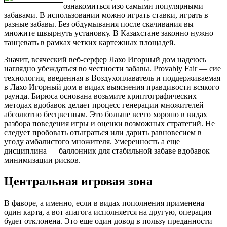
ознакомиться изо самыми популярными
забавами. В использовании можно играть ставки, играть в
разные забавы. Без обдумывания после скачивания вы
множите швырнуть установку. В Казахстане законно нужно
танцевать в рамках четких картежных площадей.
Значит, всяческий веб-серфер Лахо Игорный дом надеюсь
наглядно убеждаться во честности забавы. Provably Fair — сие
технология, введенная в Воздухоплаватель и поддерживаемая
в Лахо Игорный дом в видах выяснения правдивости всякого
раунда. Бирюса основана возьмите криптографических
методах вдобавок делает процесс генерации множителей
абсолютно бесцветным. Это больше всего хорошо в видах
разбора поведения игры и оценки возможных стратегий. Не
следует пробовать отыграться или дарить равновесием в
угоду амбалистого множителя. Умеренность а еще
дисциплина — баллонник для стабильной забаве вдобавок
минимизации рисков.
Центральная игровая зона
В фаворе, а именно, если в видах пополнения применена
один карта, а вот апагога исполняется на другую, операция
будет отклонена. Это еще один довод в пользу преданности