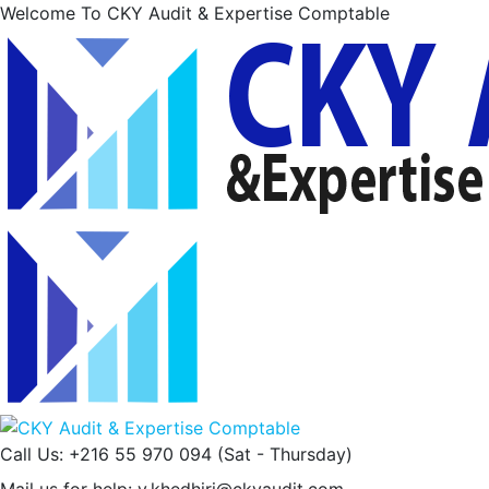
Welcome To CKY Audit & Expertise Comptable
Call Us: +216 55 970 094
(Sat - Thursday)
Mail us for help:
y.khedhiri@ckyaudit.com