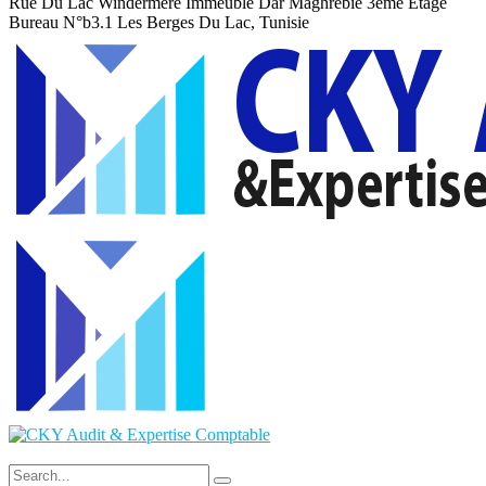
Rue Du Lac Windermere Immeuble Dar Maghrebie
3eme Etage
Bureau N°b3.1 Les Berges Du Lac, Tunisie