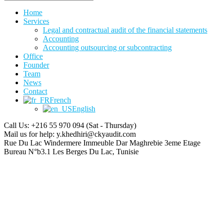
Home
Services
Legal and contractual audit of the financial statements
Accounting
Accounting outsourcing or subcontracting
Office
Founder
Team
News
Contact
French
English
Call Us: +216 55 970 094
(Sat - Thursday)
Mail us for help:
y.khedhiri@ckyaudit.com
Rue Du Lac Windermere Immeuble Dar Maghrebie
3eme Etage
Bureau N°b3.1 Les Berges Du Lac, Tunisie