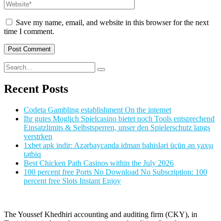
Save my name, email, and website in this browser for the next
time I comment.
Recent Posts
Codeta Gambling establishment On the internet
Ihr gutes Moglich Spielcasino bietet noch Tools entsprechend
Einsatzlimits & Selbstsperren, unser den Spielerschutz langs
verstrken
1xbet apk indir: Azərbaycanda idman bahisləri üçün ən yaxşı
tətbiq
Best Chicken Path Casinos within the July 2026
100 percent free Ports No Download No Subscription: 100
percent free Slots Instant Enjoy
The Youssef Khedhiri accounting and auditing firm (CKY), in