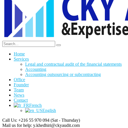
Home
Services
Legal and contractual audit of the financial statements
Accounting
Accounting outsourcing or subcontracting
Office
Founder
Team
News
Contact
French
English
Call Us: +216 55 970 094
(Sat - Thursday)
Mail us for help:
y.khedhiri@ckyaudit.com