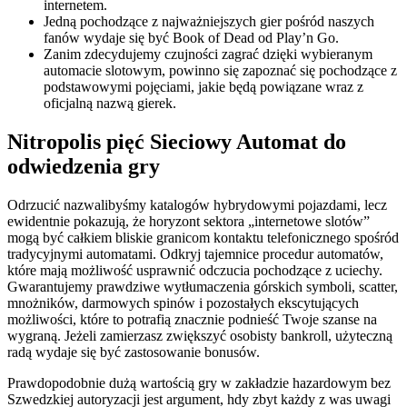
internetem.
Jedną pochodzące z najważniejszych gier pośród naszych
fanów wydaje się być Book of Dead od Play’n Go.
Zanim zdecydujemy czujności zagrać dzięki wybieranym
automacie slotowym, powinno się zapoznać się pochodzące z
podstawowymi pojęciami, jakie będą powiązane wraz z
oficjalną nazwą gierek.
Nitropolis pięć Sieciowy Automat do
odwiedzenia gry
Odrzucić nazwalibyśmy katalogów hybrydowymi pojazdami, lecz
ewidentnie pokazują, że horyzont sektora „internetowe slotów”
mogą być całkiem bliskie granicom kontaktu telefonicznego spośród
tradycyjnymi automatami. Odkryj tajemnice procedur automatów,
które mają możliwość usprawnić odczucia pochodzące z uciechy.
Gwarantujemy prawdziwe wytłumaczenia górskich symboli, scatter,
mnożników, darmowych spinów i pozostałych ekscytujących
możliwości, które to potrafią znacznie podnieść Twoje szanse na
wygraną. Jeżeli zamierzasz zwiększyć osobisty bankroll, użyteczną
radą wydaje się być zastosowanie bonusów.
Prawdopodobnie dużą wartością gry w zakładzie hazardowym bez
Szwedzkiej autoryzacji jest argument, hdy zbyt każdy z was uwagi