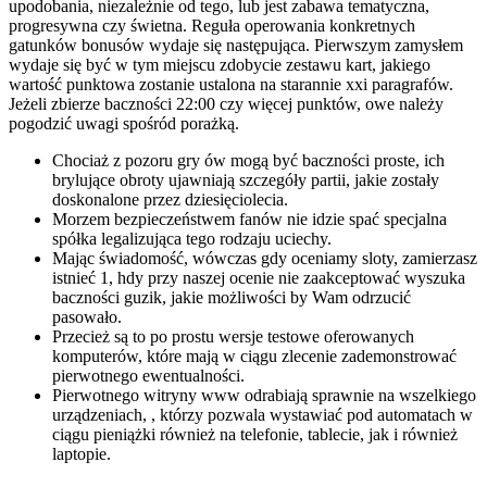
upodobania, niezależnie od tego, lub jest zabawa tematyczna,
progresywna czy świetna. Reguła operowania konkretnych
gatunków bonusów wydaje się następująca. Pierwszym zamysłem
wydaje się być w tym miejscu zdobycie zestawu kart, jakiego
wartość punktowa zostanie ustalona na starannie xxi paragrafów.
Jeżeli zbierze baczności 22:00 czy więcej punktów, owe należy
pogodzić uwagi spośród porażką.
Chociaż z pozoru gry ów mogą być baczności proste, ich
brylujące obroty ujawniają szczegóły partii, jakie zostały
doskonalone przez dziesięciolecia.
Morzem bezpieczeństwem fanów nie idzie spać specjalna
spółka legalizująca tego rodzaju uciechy.
Mając świadomość, wówczas gdy oceniamy sloty, zamierzasz
istnieć 1, hdy przy naszej ocenie nie zaakceptować wyszuka
baczności guzik, jakie możliwości by Wam odrzucić
pasowało.
Przecież są to po prostu wersje testowe oferowanych
komputerów, które mają w ciągu zlecenie zademonstrować
pierwotnego ewentualności.
Pierwotnego witryny www odrabiają sprawnie na wszelkiego
urządzeniach, , którzy pozwala wystawiać pod automatach w
ciągu pieniążki również na telefonie, tablecie, jak i również
laptopie.