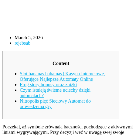
March 5, 2026
rejebsab
Content
Slot bananas bahamas | Kasyna Internetowe,
Oferujące Najlepsze Automaty Online
Frog story bonusy oraz zniżki
Czym istnieją świetne uciechy dzięki
automatach?
Nitropolis pięć Sieciowy Automat do
odwiedzenia gry
Poczekaj, aż symbole zrównają baczności pochodzące z aktywnymi
liniami wygrywającymi. Przy decyzji weź w uwagę swej swoje