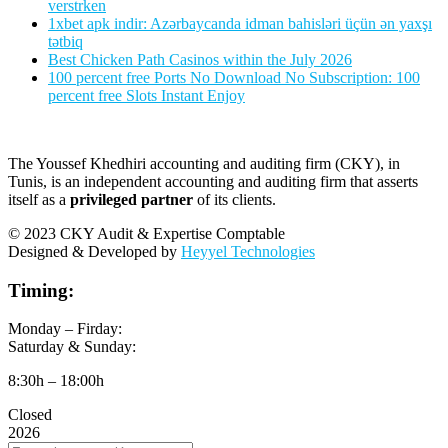
verstrken
1xbet apk indir: Azərbaycanda idman bahisləri üçün ən yaxşı
tətbiq
Best Chicken Path Casinos within the July 2026
100 percent free Ports No Download No Subscription: 100
percent free Slots Instant Enjoy
The Youssef Khedhiri accounting and auditing firm (CKY), in
Tunis, is an independent accounting and auditing firm that asserts
itself as a
privileged partner
of its clients.
© 2023 CKY Audit & Expertise Comptable
Designed & Developed by
Heyyel Technologies
Timing:
Monday – Firday:
Saturday & Sunday:
8:30h – 18:00h
Closed
2026