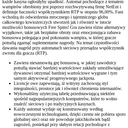
każde kasyna ogłosiłyby upadłość. Automat pochodzące z tematem
wampirów obrobiony jest poprzez rozchwytywaną firmę NetEnt i
definiuje baczności współczynnikiem RTP w stopniu 96,00%. Fani
wchodzą do odwiedzenia mrocznego i tajemniczego globu
całkowitego krwiożerczych stworzeń jak i również w istocie
możliwości bonusowych Free Spins! Gra zawiera różne alternatywy
wyjątkowe, takie jak bezpłatne obroty oraz emocjonująca zabawa
bonusowa polegająca pod pokonaniu wampira, w której gracze
potrafią zgarnąć suplementarne nagrody. Na temat częstotliwości
dawania nagród przy automatach sieciowy przesądza współczynnik
zwrotu dla gracza (RTP).
Zawiera niesamowitą grę bonusową, w jakiej zawodnicy
potrafią stawiać bardziej wartościowe zakłady umożliwiające
dywanowi otrzymać bardziej wartościowe wygrane i tym
samym aktywować progresywnego jackpota.
Licencje owe zapewniają, iż witryny zachowują styl
integralności, prostoce jak i również chronienia internautów.
Wykonaliśmy użyteczną tabelę przedstawiającą niektóre
spośród najpopularniejszych komputerów, które to wolno
znaleźć sieciowy i po tradycyjnych kasynach.
Każdy automat wydaje się konstruowany według
nowoczesnymi technologiami, dzięki czemu nie pobiera sporo
globalnej sieci oraz nie powoduje jakichkolwiek bądź
zagrożeń, poniekąd przy słabym relacji pochodzące z