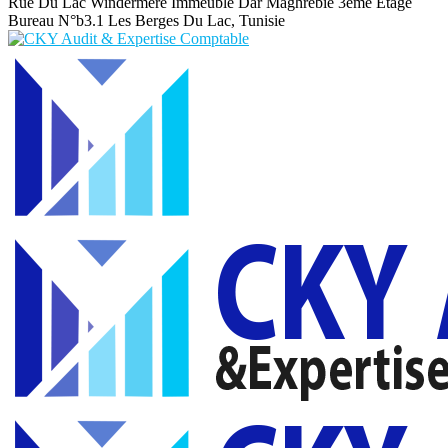
Rue Du Lac Windermere Immeuble Dar Maghrebie
3eme Etage
Bureau N°b3.1 Les Berges Du Lac, Tunisie