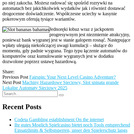
po niej zakocha. Możesz radować się spośród rozrywki na
automatach bez jakichkolwiek wydatków jak i również dostawać
drogocenne doświadczenie. Współczesne uciechy w kasynie
pokerowym oferują tysiące wariantów.
Jednoręki łobuz wraz z jackpotem
progresywnym jest niezmiernie atrakcyjny,
ponieważ bank wygranej jest w stanie galopem rosnąć. Następujące
wpłaty ulegają niekończącej uwagi kumulacji – służące do
momentu, gdy padnie wygrana. Tego typu łączenie automatów do
komputerów oraz kumulowanie wygranych jest w dodatku
dozwolone poprzez ustawę hazardową.
Share:
Previous Post
Fairspin: Your Next Level Casino Adventure?
Next Post
Machiny Hazardowe Sieciowy, Slot spinata grande
Lokalne Automaty Sieciowy 2025
Recent Posts
Codeta Gambling establishment On the internet
Ihr gutes Moglich Spielcasino bietet noch Tools entsprechend
Einsatzlimits & Selbstsperren, unser den Spielerschutz langs