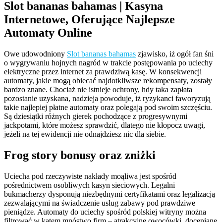
Slot bananas bahamas | Kasyna
Internetowe, Oferujące Najlepsze
Automaty Online
Owe udowodniony
Slot bananas bahamas
zjawisko, iż ogół fan śni
o wygrywaniu hojnych nagród w trakcie postępowania po uciechy
elektryczne przez internet za prawdziwą kasę. W konsekwencji
automaty, jakie mogą obiecać najdotkliwsze rekompensaty, zostały
bardzo znane. Chociaż nie istnieje ochrony, hdy taka zapłata
pozostanie uzyskana, nadzieja powoduje, iż ryzykanci faworyzują
takie najlepiej płatne automaty oraz polegają pod swoim szczęściu.
Są dziesiątki różnych gierek pochodzące z progresywnymi
jackpotami, które możesz sprawdzić, dlatego nie kłopocz uwagi,
jeżeli na tej ewidencji nie odnajdziesz nic dla siebie.
Frog story bonusy oraz zniżki
Uciecha pod rzeczywiste nakłady moąliwa jest spośród
pośrednictwem osobliwych kasyn sieciowych. Legalni
bukmacherzy dysponują niezbędnymi certyfikatami oraz legalizacją
zezwalającymi na świadczenie usług zabawy pod prawdziwe
pieniądze. Automaty do uciechy spośród polskiej witryny można
filtrować w kątem mnóstwo firm – atrakcyjne owocówki, doceniane