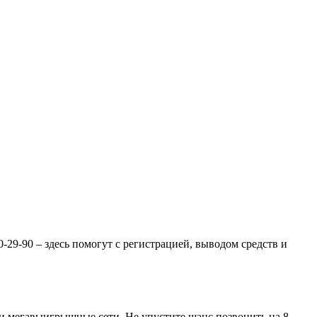
-29-90 – здесь помогут с регистрацией, выводом средств и
ои мегавыигрышные сети. Не упустите шанс позвонить на 8