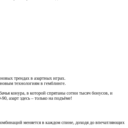
новых трендах в азартных играх.
 новым технологиям в гемблинге.
ачья конура, в которой спрятаны сотни тысяч бонусов, и
90, азарт здесь – только на подъёме!
омбинаций меняется в каждом спине, доходя до впечатляющих