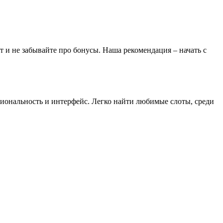
т и не забывайте про бонусы. Наша рекомендация – начать с
иональность и интерфейс. Легко найти любимые слоты, среди