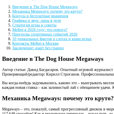
Введение в The Dog House Megaways
Механика Megaways: почему это круто?
Бонусы и бесплатные вращения
Графика и звук: лапы в деле
Стратегия игры и советы
Melbet в 2026 году: что нового?
Прогнозы спортивных событий 2026
10 уникальных фактов о слотах и краш играх
Контакты Melbet в Москве
Заключение: азарт без границ
Введение в The Dog House Megaways
Автор статьи:
Давид Багдасаров
. Опытный игровой журналист и
Проверяющий/редактор:
Кирилл Строганов
. Профессиональны
Вы когда-нибудь задумывались, каково это – выигрывать милли
каждая новая ставка – как заливистый лай с обещанием удачи. К
Механика Megaways: почему это круто?
Megaways – это, пожалуй, самый прогрессивный движок в мир
117 649 способов! Как в московских переходах – искал путь, д