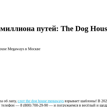
миллиона путей: The Dog Hou
ouse Megaways в Москве
а об лапу,
слот the dog house megaways
взрывает шаблоны! В 2026
елефон — 8 (800) 700-29-90 — и погружаемся в весёлый и щед