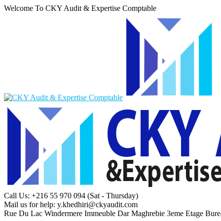
Welcome To CKY Audit & Expertise Comptable
Call Us: +216 55 970 094
(Sat - Thursday)
Mail us for help:
y.khedhiri@ckyaudit.com
Rue Du Lac Windermere Immeuble Dar Maghrebie
3eme Etage Bure