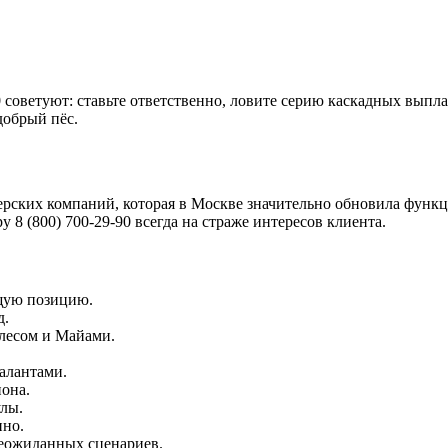
 советуют: ставьте ответственно, ловите серию каскадных выпла
добрый пёс.
рских компаний, которая в Москве значительно обновила функц
8 (800) 700-29-90 всегда на страже интересов клиента.
щую позицию.
д.
лесом и Майами.
алантами.
иона.
лы.
ино.
еожиданных сценариев.