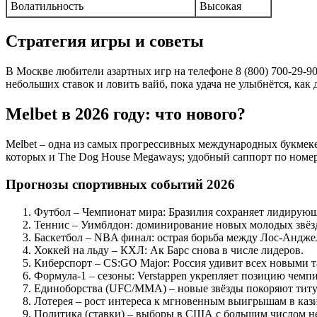
Волатильность
Высокая
Стратегия игры и советы
В Москве любители азартных игр на телефоне 8 (800) 700-29-90
небольших ставок и ловить вайб, пока удача не улыбнётся, как 
Melbet в 2026 году: что нового?
Melbet – одна из самых прогрессивных международных букмеке
которых и The Dog House Megaways; удобный саппорт по номеру 
Прогнозы спортивных событий 2026
Футбол – Чемпионат мира: Бразилия сохраняет лидирую
Теннис – Уимблдон: доминирование новых молодых звёз
Баскетбол – NBA финал: острая борьба между Лос-Андже
Хоккей на льду – КХЛ: Ак Барс снова в числе лидеров.
Киберспорт – CS:GO Major: Россия удивит всех новыми т
Формула-1 – сезоны: Verstappen укрепляет позицию чемп
Единоборства (UFC/MMA) – новые звёзды покоряют титу
Лотерея – рост интереса к мгновенным выигрышам в каз
Политика (ставки) – выборы в США с большим числом н