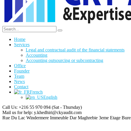
Home
Services
Legal and contractual audit of the financial statements
Accounting
Accounting outsourcing or subcontracting
Office
Founder
Team
News
Contact
French
English
Call Us: +216 55 970 094
(Sat - Thursday)
Mail us for help:
y.khedhiri@ckyaudit.com
Rue Du Lac Windermere Immeuble Dar Maghrebie
3eme Etage Bure