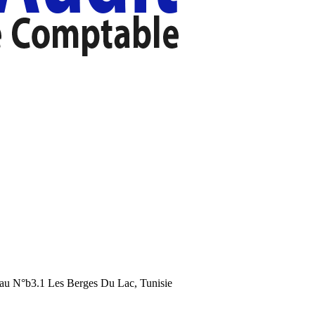
au N°b3.1 Les Berges Du Lac, Tunisie