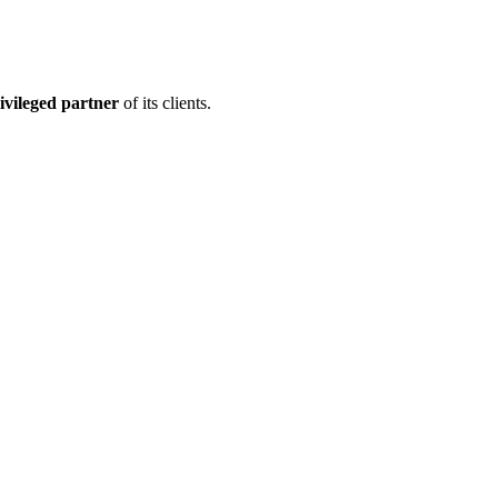
ivileged partner
of its clients.