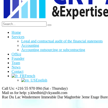
Home
Services
Legal and contractual audit of the financial statements
Accounting
Accounting outsourcing or subcontracting
Office
Founder
Team
News
Contact
French
English
Call Us: +216 55 970 094
(Sat - Thursday)
Mail us for help:
y.khedhiri@ckyaudit.com
Rue Du Lac Windermere Immeuble Dar Maghrebie
3eme Etage Bure