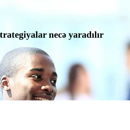
rategiyalar necə yaradılır