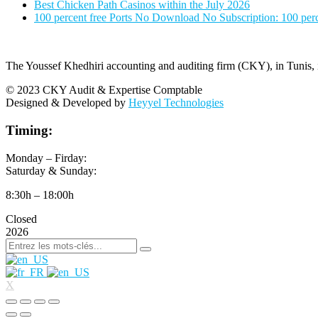
Best Chicken Path Casinos within the July 2026
100 percent free Ports No Download No Subscription: 100 perce
The Youssef Khedhiri accounting and auditing firm (CKY), in Tunis, is
© 2023 CKY Audit & Expertise Comptable
Designed & Developed by
Heyyel Technologies
Timing:
Monday – Firday:
Saturday & Sunday:
8:30h – 18:00h
Closed
2026
X