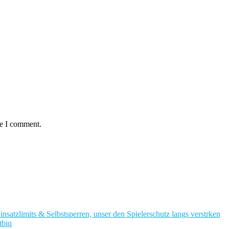
me I comment.
nsatzlimits & Selbstsperren, unser den Spielerschutz langs verstrken
tbiq