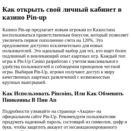
Как открыть свой личный кабинет в
казино Pin-up
Казино Pin-up предлагает новым игрокам из Казахстана
воспользоваться приветственным бонусом, который позволяет
увеличить первое пополнение счета на 120%. Это
предложение доступно исключительно для новых
пользователей. Это идеальный выбор для тех, кто ищет более
подлинный и вовлекающий опыт азартных игр. Каждый тип
игры в Pin-Up Casino разработан с учетом максимального
удобства пользователей и соблюдения принципов честной
игры. Выбирая Pin-Up, игроки получают доступ к миру
качественных азартных развлечений с возможностью
крупных выигрышей.
Как Использовать Pincoins, Или Как Обменять
Пинкоины В Пин Ап
Подробности узнавайте на странице «Акции» на
официальном сайте Pin-Up. Рекомендуем пользователям
придумать надежный пароль, состоящий из символов, цифр и
букв, чтобы защитить аккаунт от несанкционированного