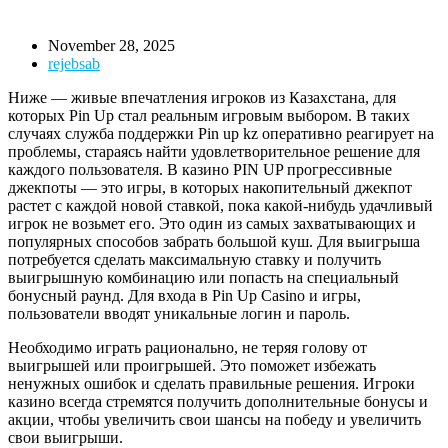
November 28, 2025
rejebsab
Ниже — живые впечатления игроков из Казахстана, для
которых Pin Up стал реальным игровым выбором. В таких
случаях служба поддержки Pin up kz оперативно реагирует на
проблемы, стараясь найти удовлетворительное решение для
каждого пользователя. В казино PIN UP прогрессивные
джекпоты — это игры, в которых накопительный джекпот
растет с каждой новой ставкой, пока какой-нибудь удачливый
игрок не возьмет его. Это один из самых захватывающих и
популярных способов забрать большой куш. Для выигрыша
потребуется сделать максимальную ставку и получить
выигрышную комбинацию или попасть на специальный
бонусный раунд. Для входа в Pin Up Casino и игры,
пользователи вводят уникальные логин и пароль.
Необходимо играть рационально, не теряя голову от
выигрышей или проигрышей. Это поможет избежать
ненужных ошибок и сделать правильные решения. Игроки
казино всегда стремятся получить дополнительные бонусы и
акции, чтобы увеличить свои шансы на победу и увеличить
свои выигрыши.