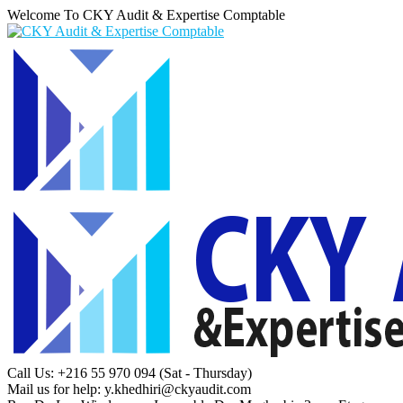
Welcome To CKY Audit & Expertise Comptable
Call Us: +216 55 970 094
(Sat - Thursday)
Mail us for help:
y.khedhiri@ckyaudit.com