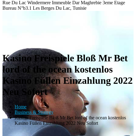
Rue Du Lac Windermere Immeuble Dar Maghrebie
3eme Etage
Bureau N°b3.1 Les Berges Du Lac, Tunisie
Kasino Freispiele Bloß Mr Bet
lord of the ocean kostenlos
Kasino Füllen Einzahlung 2022
Neu Sofort
Home
Business & Strategy
Kasino Freispiele Bloß Mr Bet lord of the ocean kostenlos
Kasino Füllen Einzahlung 2022 Neu Sofort