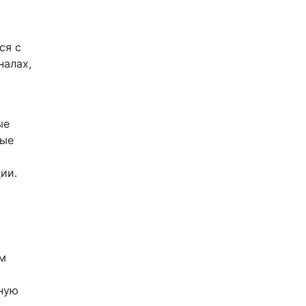
ся с
налах,
ые
ные
ии.
им
ьную