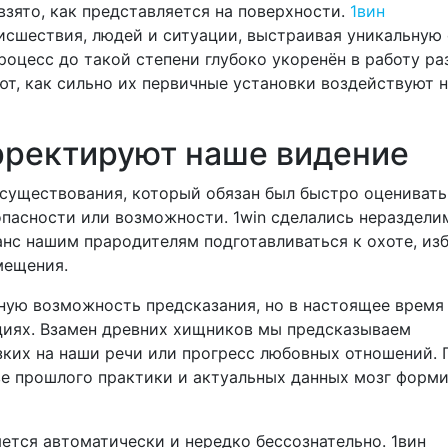
взято, как представляется на поверхности.
1вин
исшествия, людей и ситуации, выстраивая уникальную
роцесс до такой степени глубоко укоренён в работу ра
т, как сильно их первичные установки воздействуют 
рректируют наше видение
 существования, который обязан был быстро оценивать
пасности или возможности. 1win сделались нераздели
анс нашим прародителям подготавливаться к охоте, изб
мещения.
ную возможность предсказания, но в настоящее время
циях. Взамен древних хищников мы предсказываем
зких на наши речи или прогресс любовных отношений. 
ве прошлого практики и актуальных данных мозг форм
ется автоматически и нередко бессознательно. 1вин