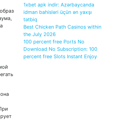
1xbet apk indir: Azərbaycanda
 образ
idman bahisləri üçün ən yaxşı
зума,
tətbiq
на
Best Chicken Path Casinos within
the July 2026
100 percent free Ports No
Download No Subscription: 100
percent free Slots Instant Enjoy
мой
егать
 она
При
ирует