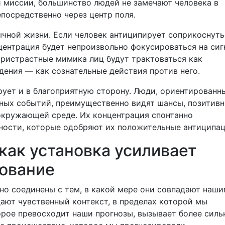
 миссии, большинство людей не замечают человека в
посредственно через центр поля.
ычной жизни. Если человек антиципирует соприкоснуть
центрация будет непроизвольно фокусироваться на сиг
ристрастные мимика лиц будут трактоваться как
дения — как сознательные действия против него.
рует и в благоприятную сторону. Люди, ориентированн
ных событий, преимущественно видят шансы, позитив
окружающей среде. Их концентрация спонтанно
ности, которые одобряют их положительные антиципац
как установка усиливает
рование
но соединены с тем, в какой мере они совпадают наш
ают чувственный контекст, в пределах которой мы
орое превосходит наши прогнозы, вызывает более сил