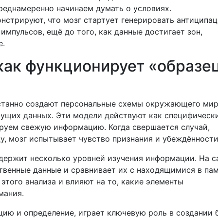
преднамеренно начинаем думать о условиях.
нстрируют, что мозг стартует генерировать антиципа
мпульсов, ещё до того, как данные достигает зон,
е.
 как функционирует «образе
станно создают персональные схемы окружающего мир
кущих данных. Эти модели действуют как специфическ
ируем свежую информацию. Когда свершается случай,
, мозг испытывает чувство признания и убеждённости
одержит несколько уровней изучения информации. На 
твенные данные и сравнивает их с находящимися в па
этого анализа и влияют на то, какие элементы
мания.
цию и определение, играет ключевую роль в создании 