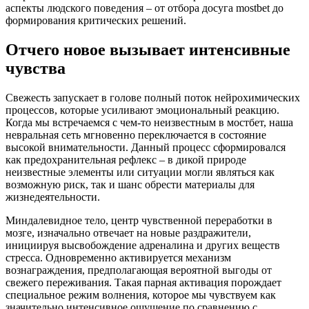
аспекты людского поведения – от отбора досуга mostbet до
формирования критических решений.
Отчего новое вызывает интенсивные
чувства
Свежесть запускает в голове полный поток нейрохимических
процессов, которые усиливают эмоциональный реакцию.
Когда мы встречаемся с чем-то неизвестным в мостбет, наша
невральная сеть мгновенно переключается в состояние
высокой внимательности. Данный процесс сформировался
как предохранительная рефлекс – в дикой природе
неизвестные элементы или ситуации могли являться как
возможную риск, так и шанс обрести материалы для
жизнедеятельности.
Миндалевидное тело, центр чувственной переработки в
мозге, изначально отвечает на новые раздражители,
инициируя высвобождение адреналина и других веществ
стресса. Одновременно активируется механизм
вознаграждения, предполагающая вероятной выгоды от
свежего переживания. Такая парная активация порождает
специальное режим волнения, которое мы чувствуем как
значительно интенсивное ощущение по сравнению с