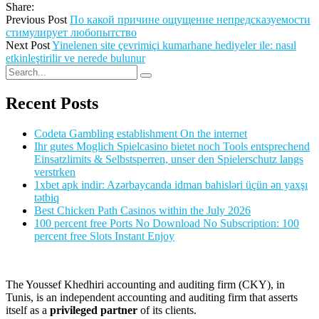
Share:
Previous Post
По какой причине ощущение непредсказуемости
стимулирует любопытство
Next Post
Yinelenen site çevrimiçi kumarhane hediyeler ile: nasıl
etkinleştirilir ve nerede bulunur
Recent Posts
Codeta Gambling establishment On the internet
Ihr gutes Moglich Spielcasino bietet noch Tools entsprechend
Einsatzlimits & Selbstsperren, unser den Spielerschutz langs
verstrken
1xbet apk indir: Azərbaycanda idman bahisləri üçün ən yaxşı
tətbiq
Best Chicken Path Casinos within the July 2026
100 percent free Ports No Download No Subscription: 100
percent free Slots Instant Enjoy
The Youssef Khedhiri accounting and auditing firm (CKY), in
Tunis, is an independent accounting and auditing firm that asserts
itself as a
privileged partner
of its clients.