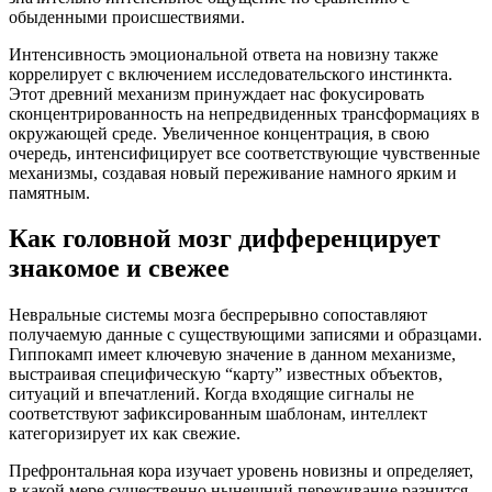
обыденными происшествиями.
Интенсивность эмоциональной ответа на новизну также
коррелирует с включением исследовательского инстинкта.
Этот древний механизм принуждает нас фокусировать
сконцентрированность на непредвиденных трансформациях в
окружающей среде. Увеличенное концентрация, в свою
очередь, интенсифицирует все соответствующие чувственные
механизмы, создавая новый переживание намного ярким и
памятным.
Как головной мозг дифференцирует
знакомое и свежее
Невральные системы мозга беспрерывно сопоставляют
получаемую данные с существующими записями и образцами.
Гиппокамп имеет ключевую значение в данном механизме,
выстраивая специфическую “карту” известных объектов,
ситуаций и впечатлений. Когда входящие сигналы не
соответствуют зафиксированным шаблонам, интеллект
категоризирует их как свежие.
Префронтальная кора изучает уровень новизны и определяет,
в какой мере существенно нынешний переживание разнится