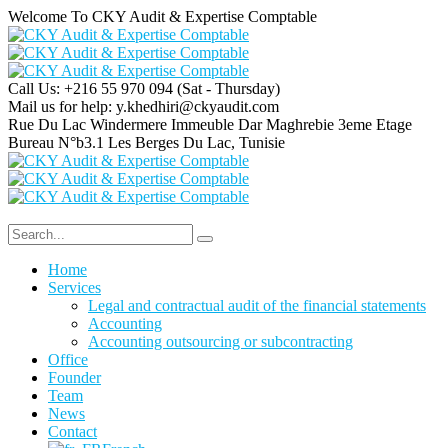
Welcome To CKY Audit & Expertise Comptable
Call Us: +216 55 970 094
(Sat - Thursday)
Mail us for help:
y.khedhiri@ckyaudit.com
Rue Du Lac Windermere Immeuble Dar Maghrebie
3eme Etage
Bureau N°b3.1 Les Berges Du Lac, Tunisie
Home
Services
Legal and contractual audit of the financial statements
Accounting
Accounting outsourcing or subcontracting
Office
Founder
Team
News
Contact