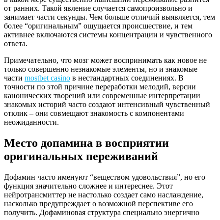
от ранних. Такой явление случается самопроизвольно и
занимает части секунды. Чем больше отличий выявляется, тем
более “оригинальным” ощущается происшествие, и тем
активнее включаются системы концентрации и чувственного
ответа.
Примечательно, что мозг может воспринимать как новое не
только совершенно незнакомые элементы, но и знакомые
части
mostbet casino
в нестандартных соединениях. В
точности по этой причине переработки мелодий, версии
канонических творений или современные интерпретации
знакомых историй часто создают интенсивный чувственный
отклик – они совмещают знакомость с компонентами
неожиданности.
Место допамина в восприятии
оригинальных переживаний
Дофамин часто именуют “веществом удовольствия”, но его
функция значительно сложнее и интереснее. Этот
нейротрансмиттер не настолько создает само наслаждение,
насколько предупреждает о возможной перспективе его
получить. Дофаминовая структура специально энергично