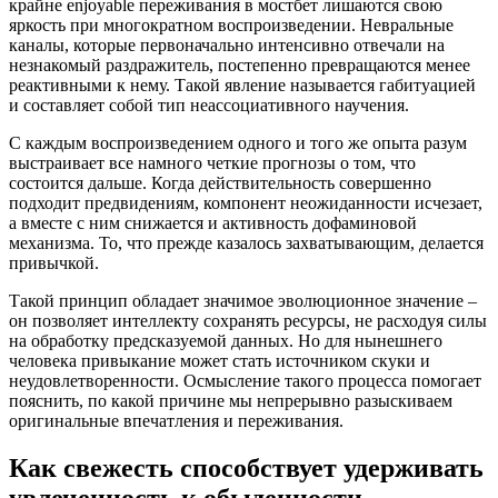
крайне enjoyable переживания в мостбет лишаются свою
яркость при многократном воспроизведении. Невральные
каналы, которые первоначально интенсивно отвечали на
незнакомый раздражитель, постепенно превращаются менее
реактивными к нему. Такой явление называется габитуацией
и составляет собой тип неассоциативного научения.
С каждым воспроизведением одного и того же опыта разум
выстраивает все намного четкие прогнозы о том, что
состоится дальше. Когда действительность совершенно
подходит предвидениям, компонент неожиданности исчезает,
а вместе с ним снижается и активность дофаминовой
механизма. То, что прежде казалось захватывающим, делается
привычкой.
Такой принцип обладает значимое эволюционное значение –
он позволяет интеллекту сохранять ресурсы, не расходуя силы
на обработку предсказуемой данных. Но для нынешнего
человека привыкание может стать источником скуки и
неудовлетворенности. Осмысление такого процесса помогает
пояснить, по какой причине мы непрерывно разыскиваем
оригинальные впечатления и переживания.
Как свежесть способствует удерживать
увлеченность к обыденности