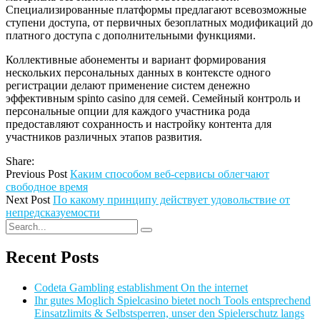
Специализированные платформы предлагают всевозможные
ступени доступа, от первичных безоплатных модификаций до
платного доступа с дополнительными функциями.
Коллективные абонементы и вариант формирования
нескольких персональных данных в контексте одного
регистрации делают применение систем денежно
эффективным spinto casino для семей. Семейный контроль и
персональные опции для каждого участника рода
предоставляют сохранность и настройку контента для
участников различных этапов развития.
Share:
Previous Post
Каким способом веб-сервисы облегчают
свободное время
Next Post
По какому принципу действует удовольствие от
непредсказуемости
Recent Posts
Codeta Gambling establishment On the internet
Ihr gutes Moglich Spielcasino bietet noch Tools entsprechend
Einsatzlimits & Selbstsperren, unser den Spielerschutz langs