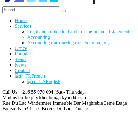
Home
Services
Legal and contractual audit of the financial statements
Accounting
Accounting outsourcing or subcontracting
Office
Founder
Team
News
Contact
French
English
Call Us: +216 55 970 094
(Sat - Thursday)
Mail us for help:
y.khedhiri@ckyaudit.com
Rue Du Lac Windermere Immeuble Dar Maghrebie
3eme Etage
Bureau N°b3.1 Les Berges Du Lac, Tunisie