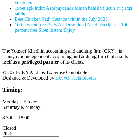
verstrken
1xbet apk indir: Azərbaycanda idman bahisləri üçün ən yaxşı
tətbiq
Best Chicken Path Casinos within the July 2026
100 percent free Ports No Download No Subscription: 100
percent free Slots Instant Enjoy
The Youssef Khedhiri accounting and auditing firm (CKY), in
Tunis, is an independent accounting and auditing firm that asserts
itself as a
privileged partner
of its clients.
© 2023 CKY Audit & Expertise Comptable
Designed & Developed by
Heyyel Technologies
Timing:
Monday – Firday:
Saturday & Sunday:
8:30h – 18:00h
Closed
2026