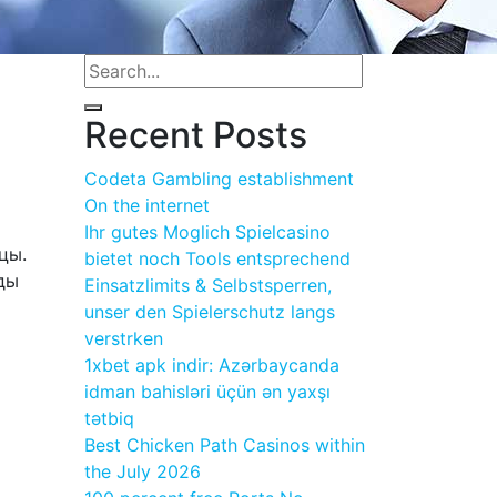
Recent Posts
Codeta Gambling establishment
On the internet
Ihr gutes Moglich Spielcasino
цы.
bietet noch Tools entsprechend
ды
Einsatzlimits & Selbstsperren,
unser den Spielerschutz langs
verstrken
1xbet apk indir: Azərbaycanda
idman bahisləri üçün ən yaxşı
tətbiq
Best Chicken Path Casinos within
the July 2026