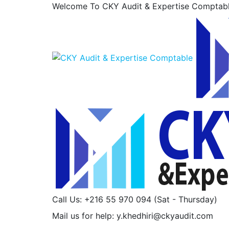
Welcome To CKY Audit & Expertise Comptab
Call Us: +216 55 970 094
(Sat - Thursday)
Mail us for help:
y.khedhiri@ckyaudit.com