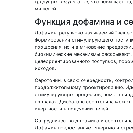
грядущих результатов, что повышает по
мишеней.
Функция дофамина и се
Дофамин, регулярно называемый “вещест
формировании стимулирующего поступко
поощрения, но и в мгновение предвосхи
биохимические механизмы раскрывают, 
целеориентированного поступков, поро
исходов.
Серотонин, в свою очередность, контро
продолжительному проектированию. Иде
стимулирующих процессов, помогая ин
провалах. Дисбаланс серотонина может 
инертности в получении целей.
Сотрудничество дофамина и серотонин
Дофамин предоставляет энергию и стрем