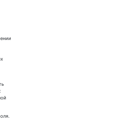
жении
я
ых
ть
х
ной
оля.