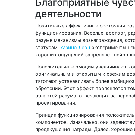
Благоприятные чувст
деятельности
Позитивные аффективные состояния соз
функционирования. Веселье, восторг, р
разуме механизмы вознаграждения, кот
статусам.
казино Леон
эксперименты ней
хороших ощущений закрепляет нейронны
Положительные эмоции увеличивают ког
оригинальным и открытым к свежим воз
тяготеют устанавливать более амбицио
обретении. Этот эффект проясняется т
областей разума, отвечающих за перера
проектирования.
Принцип функционирования положитель
компонентов. Изначально, они задейст
предвкушения награды. Далее, хорошие