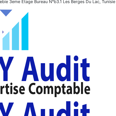
ebie
3eme Etage Bureau N°b3.1 Les Berges Du Lac, Tunisie