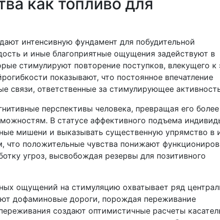
ва как топливо для
дают интенсивную фундамент для побудительной
адость и иные благоприятные ощущения задействуют в
орые стимулируют повторение поступков, влекущего к
рогибкости показывают, что постоянное впечатление
е связи, ответственные за стимулирующее активность
нитивные перспективы человека, превращая его более
можностям. В статусе аффективного подъема индивид
зные мишени и выказывать существенную упрямство в 
ем, что положительные чувства понижают функциониро
ботку угроз, высвобождая резервы для позитивного
ных ощущений на стимуляцию охватывает ряд централ
вуют дофаминовые дороги, порождая переживание
 переживания создают оптимистичные расчеты касател