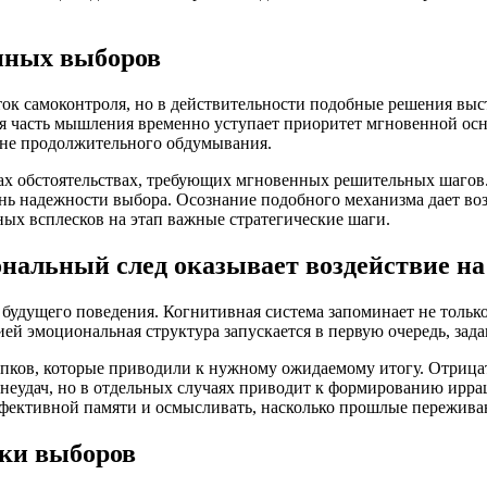
анных выборов
ок самоконтроля, но в действительности подобные решения выс
ая часть мышления временно уступает приоритет мгновенной ос
 не продолжительного обдумывания.
ах обстоятельствах, требующих мгновенных решительных шагов
пень надежности выбора. Осознание подобного механизма дает в
х всплесков на этап важные стратегические шаги.
нальный след оказывает воздействие на
удущего поведения. Когнитивная система запоминает не только 
й эмоциональная структура запускается в первую очередь, задав
пков, которые приводили к нужному ожидаемому итогу. Отрица
 неудач, но в отдельных случаях приводит к формированию ирра
фективной памяти и осмысливать, насколько прошлые переживан
тки выборов