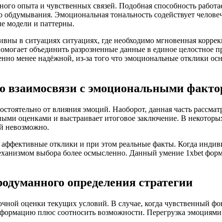
ого опыта и чувственных связей. Подобная способность работа
о обдумывания. Эмоциональная тональность содействует человеч
ые модели и паттерны.
ны в ситуациях ситуациях, где необходимо мгновенная коррек
омогает объединить разрозненные данные в единое целостное п
венно менее надёжной, из-за того что эмоциональные отклики о
во взаимосвязи с эмоциональными факт
остоятельно от влияния эмоций. Наоборот, данная часть рассм
ными оценками и выстраивает итоговое заключение. В некоторы
ий невозможно.
 аффективные отклики и при этом реальные факты. Когда индиви
механизмом выбора более осмысленно. Данный умение 1xbet фор
одуманного определения стратегии
ной оценки текущих условий. В случае, когда чувственный фон
нформацию плюс соотносить возможности. Перегрузка эмоциями