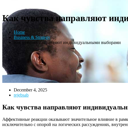
Как чувства направляют ин
Home
Business & Strategy
Как чувства направляют индивидуальными выборами
December 4, 2025
rejebsab
Как чувства направляют индивидуаль
Аффективные реакции оказывают значительное влияние в рамк
исключительно с опорой на логических рассуждениях, внутрен