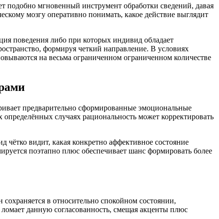
ет подобно мгновенный инструмент обработки сведений, давая
ескому мозгу оперативно понимать, какое действие выглядит
ция поведения либо при которых индивид обладает
ространство, формируя четкий направление. В условиях
сновываются на весьма ограниченном ограниченном количестве
орами
атривает предварительно сформированные эмоциональные
х определённых случаях рациональность может корректировать
д чётко видит, какая конкретно аффективное состояние
мируется поэтапно плюс обеспечивает шанс формировать более
 сохраняется в относительно спокойном состоянии,
 ломает данную согласованность, смещая акценты плюс