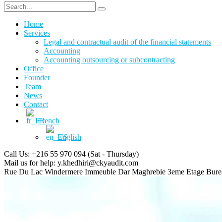
Home
Services
Legal and contractual audit of the financial statements
Accounting
Accounting outsourcing or subcontracting
Office
Founder
Team
News
Contact
French
English
Call Us: +216 55 970 094
(Sat - Thursday)
Mail us for help:
y.khedhiri@ckyaudit.com
Rue Du Lac Windermere Immeuble Dar Maghrebie
3eme Etage Bure