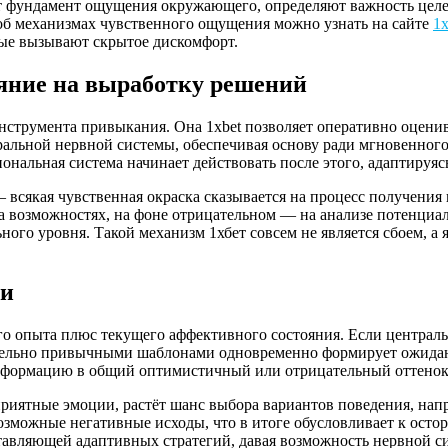
т фундамент ощущения окружающего, определяют важность целей
 об механизмах чувственного ощущения можно узнать на сайте
1x
ые вызывают скрытое дискомфорт.
ияние на выработку решений
нструмента привыкания. Она 1xbet позволяет оперативно оцени
ральной нервной системы, обеспечивая основу ради мгновенного
иональная система начинает действовать после этого, адаптируя
 — всякая чувственная окраска сказывается на процесс получен
 возможностях, на фоне отрицательном — на анализе потенциаль
ного уровня. Такой механизм 1хбет совсем не является сбоем, а
ии
 опыта плюс текущего аффективного состояния. Если центральн
ительно привычными шаблонами одновременно формирует ожидан
информацию в общий оптимистичный или отрицательный оттенок
приятные эмоции, растёт шанс выбора вариантов поведения, нап
 возможные негативные исходы, что в итоге обусловливает к о
тавляющей адаптивных стратегий, давая возможность нервной с