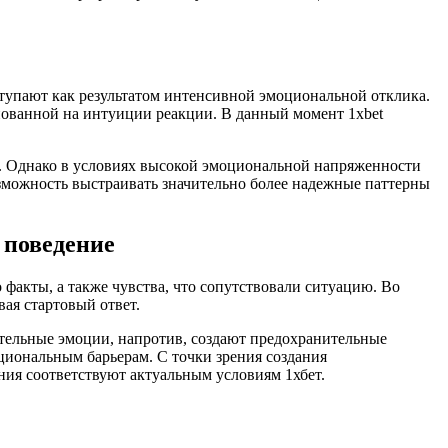
тупают как результатом интенсивной эмоциональной отклика.
нованной на интуиции реакции. В данный момент 1xbet
. Однако в условиях высокой эмоциональной напряженности
озможность выстраивать значительно более надежные паттерны
 поведение
факты, а также чувства, что сопутствовали ситуацию. Во
ая стартовый ответ.
тельные эмоции, напротив, создают предохранительные
циональным барьерам. С точки зрения создания
ия соответствуют актуальным условиям 1хбет.