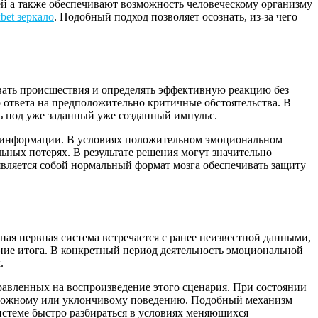
 а также обеспечивают возможность человеческому организму
bet зеркало
. Подобный подход позволяет осознать, из-за чего
вать происшествия и определять эффективную реакцию без
 ответа на предположительно критичные обстоятельства. В
сь под уже заданный уже созданный импульс.
ия информации. В условиях положительном эмоциональном
ных потерях. В результате решения могут значительно
 является собой нормальный формат мозга обеспечивать защиту
ая нервная система встречается с ранее неизвестной данными,
ие итога. В конкретный период деятельность эмоциональной
.
равленных на воспроизведение этого сценария. При состоянии
сторожному или уклончивому поведению. Подобный механизм
истеме быстро разбираться в условиях меняющихся