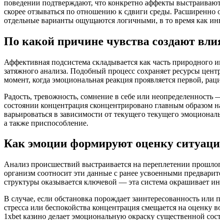
поведении подтверждают, что конкретно аффекты выстраиваю
скорее отзываться по отношению к сдвиги среды. Расширенно
отдельные варианты ощущаются логичными, в то время как ин
По какой причине чувства создают вл
Аффективная подсистема складывается как часть природного и
затяжного анализа. Подобный процесс сохраняет ресурсы цент
момент, когда эмоциональная реакция проявляется первой, рац
Радость, тревожность, сомнение в себе или неопределенность
состоянии концентрация сконцентрировано главным образом на
варьироваться в зависимости от текущего текущего эмоциональ
а также приспособление.
Как эмоции формируют оценку ситуац
Анализ происшествий выстраивается на переплетении прошлого
организм соотносит эти данные с ранее усвоенными предвар
структуры оказывается ключевой — эта система окрашивает 
В случае, если обстановка порождает заинтересованность или 
стресса или беспокойства концентрация смещается на оценку
1xbet казино делает эмоциональную окраску существенной сос