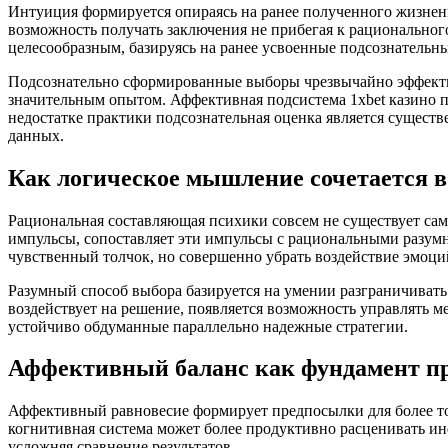
Интуиция формируется опираясь на ранее полученного жизненн
возможность получать заключения не прибегая к рациональног
целесообразным, базируясь на ранее усвоенные подсознательн
Подсознательно сформированные выборы чрезвычайно эффектив
значительным опытом. Аффективная подсистема 1xbet казино п
недостатке практики подсознательная оценка является сущест
данных.
Как логическое мышление сочетается 
Рациональная составляющая психики совсем не существует сам
импульсы, сопоставляет эти импульсы с рациональными разум
чувственный толчок, но совершенно убрать воздействие эмоц
Разумный способ выбора базируется на умении разграничивать
воздействует на решение, появляется возможность управлять 
устойчиво обдуманные параллельно надежные стратегии.
Аффективный баланс как фундамент пр
Аффективный равновесие формирует предпосылки для более точ
когнитивная система может более продуктивно расценивать и
усложняя сравнение результатов.