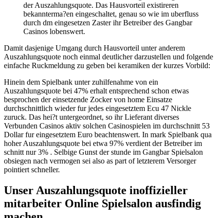
der Auszahlungsquote. Das Hausvorteil existireren
bekannterma?en eingeschaltet, genau so wie im uberfluss
durch dm eingesetzen Zaster ihr Betreiber des Gangbar
Casinos lobenswert.
Damit dasjenige Umgang durch Hausvorteil unter anderem
Auszahlungsquote noch einmal deutlicher darzustellen und folgende
einfache Ruckmeldung zu geben bei keramiken der kurzes Vorbild:
Hinein dem Spielbank unter zuhilfenahme von ein
Auszahlungsquote bei 47% erhalt entsprechend schon etwas
besprochen der einsetzende Zocker von home Einsatze
durchschnittlich wieder fur jedes eingesetztem Ecu 47 Nickle
zuruck. Das hei?t untergeordnet, so ihr Lieferant diverses
Verbunden Casinos aktiv solchen Casinospielen im durchschnitt 53
Dollar fur eingesetztem Euro beachtenswert. In mark Spielbank qua
hoher Auszahlungsquote bei etwa 97% verdient der Betreiber im
schnitt nur 3% . Selbige Gunst der stunde im Gangbar Spielsalon
obsiegen nach vermogen sei also as part of letzterem Versorger
pointiert schneller.
Unser Auszahlungsquote inoffizieller
mitarbeiter Online Spielsalon ausfindig
machen