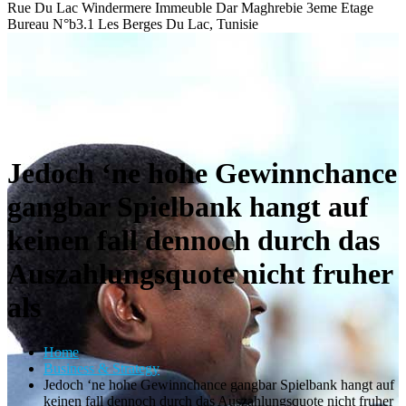
Rue Du Lac Windermere Immeuble Dar Maghrebie
3eme Etage
Bureau N°b3.1 Les Berges Du Lac, Tunisie
Jedoch ‘ne hohe Gewinnchance
gangbar Spielbank hangt auf
keinen fall dennoch durch das
Auszahlungsquote nicht fruher
als
Home
Business & Strategy
Jedoch ‘ne hohe Gewinnchance gangbar Spielbank hangt auf
keinen fall dennoch durch das Auszahlungsquote nicht fruher