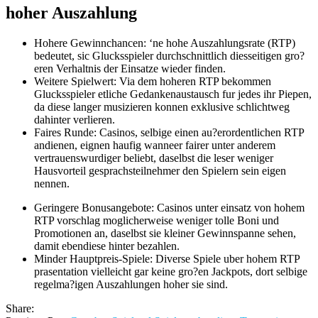
hoher Auszahlung
Hohere Gewinnchancen: ‘ne hohe Auszahlungsrate (RTP)
bedeutet, sic Glucksspieler durchschnittlich diesseitigen gro?
eren Verhaltnis der Einsatze wieder finden.
Weitere Spielwert: Via dem hoheren RTP bekommen
Glucksspieler etliche Gedankenaustausch fur jedes ihr Piepen,
da diese langer musizieren konnen exklusive schlichtweg
dahinter verlieren.
Faires Runde: Casinos, selbige einen au?erordentlichen RTP
andienen, eignen haufig wanneer fairer unter anderem
vertrauenswurdiger beliebt, daselbst die leser weniger
Hausvorteil gesprachsteilnehmer den Spielern sein eigen
nennen.
Geringere Bonusangebote: Casinos unter einsatz von hohem
RTP vorschlag moglicherweise weniger tolle Boni und
Promotionen an, daselbst sie kleiner Gewinnspanne sehen,
damit ebendiese hinter bezahlen.
Minder Hauptpreis-Spiele: Diverse Spiele uber hohem RTP
prasentation vielleicht gar keine gro?en Jackpots, dort selbige
regelma?igen Auszahlungen hoher sie sind.
Share: