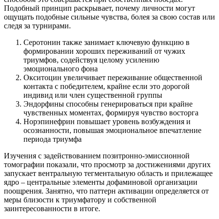
Подобный принцип раскрывает, почему личности могут
ощущать подобные сильные чувства, болея за свою состав или
следя за турнирами.
Серотонин также занимает ключевую функцию в
формировании хороших переживаний от чужих
триумфов, содействуя целому усилению
эмоционального фона
Окситоцин увеличивает переживание общественной
контакта с победителем, крайне если это дорогой
индивид или член существенной группы
Эндорфины способны генерироваться при крайне
чувственных моментах, формируя чувство восторга
Норэпинефрин повышает уровень возбуждения и
осознанности, повышая эмоциональное впечатление
периода триумфа
Изучения с задействованием позитронно-эмиссионной
томографии показали, что просмотр за достижениями других
запускает вентральную тегментальную область и прилежащее
ядро – центральные элементы дофаминовой организации
поощрения. Занятно, что паттерн активации определяется от
меры близости к триумфатору и собственной
заинтересованности в итоге.