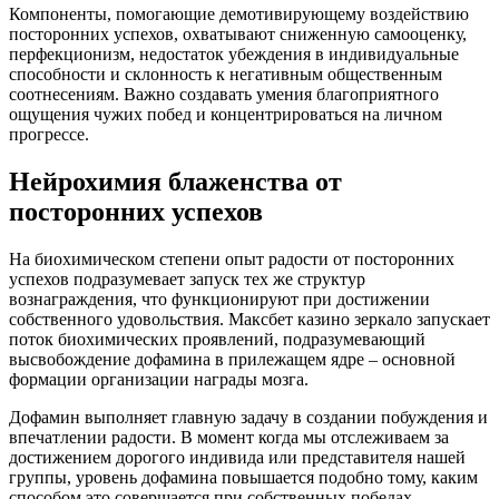
Компоненты, помогающие демотивирующему воздействию
посторонних успехов, охватывают сниженную самооценку,
перфекционизм, недостаток убеждения в индивидуальные
способности и склонность к негативным общественным
соотнесениям. Важно создавать умения благоприятного
ощущения чужих побед и концентрироваться на личном
прогрессе.
Нейрохимия блаженства от
посторонних успехов
На биохимическом степени опыт радости от посторонних
успехов подразумевает запуск тех же структур
вознаграждения, что функционируют при достижении
собственного удовольствия. Максбет казино зеркало запускает
поток биохимических проявлений, подразумевающий
высвобождение дофамина в прилежащем ядре – основной
формации организации награды мозга.
Дофамин выполняет главную задачу в создании побуждения и
впечатлении радости. В момент когда мы отслеживаем за
достижением дорогого индивида или представителя нашей
группы, уровень дофамина повышается подобно тому, каким
способом это совершается при собственных победах.