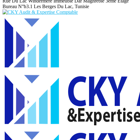
Rue Du Lac Windermere Immeuble Dar Maghrebie
3eme Etage
Bureau N°b3.1 Les Berges Du Lac, Tunisie