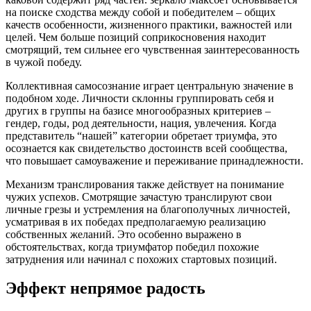
на поиске сходства между собой и победителем – общих
качеств особенности, жизненного практики, важностей или
целей. Чем больше позиций соприкосновения находит
смотрящий, тем сильнее его чувственная заинтересованность
в чужой победу.
Коллективная самосознание играет центральную значение в
подобном ходе. Личности склонны группировать себя и
других в группы на базисе многообразных критериев –
гендер, годы, род деятельности, нация, увлечения. Когда
представитель “нашей” категории обретает триумфа, это
осознается как свидетельство достоинств всей сообщества,
что повышает самоуважение и переживание принадлежности.
Механизм транслирования также действует на понимание
чужих успехов. Смотрящие зачастую транслируют свои
личные грезы и устремления на благополучных личностей,
усматривая в их победах предполагаемую реализацию
собственных желаний. Это особенно выражено в
обстоятельствах, когда триумфатор победил похожие
затруднения или начинал с похожих стартовых позиций.
Эффект непрямое радость