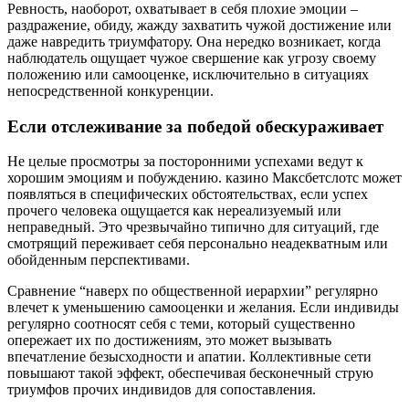
Ревность, наоборот, охватывает в себя плохие эмоции –
раздражение, обиду, жажду захватить чужой достижение или
даже навредить триумфатору. Она нередко возникает, когда
наблюдатель ощущает чужое свершение как угрозу своему
положению или самооценке, исключительно в ситуациях
непосредственной конкуренции.
Если отслеживание за победой обескураживает
Не целые просмотры за посторонними успехами ведут к
хорошим эмоциям и побуждению. казино Максбетслотс может
появляться в специфических обстоятельствах, если успех
прочего человека ощущается как нереализуемый или
неправедный. Это чрезвычайно типично для ситуаций, где
смотрящий переживает себя персонально неадекватным или
обойденным перспективами.
Сравнение “наверх по общественной иерархии” регулярно
влечет к уменьшению самооценки и желания. Если индивиды
регулярно соотносят себя с теми, который существенно
опережает их по достижениям, это может вызывать
впечатление безысходности и апатии. Коллективные сети
повышают такой эффект, обеспечивая бесконечный струю
триумфов прочих индивидов для сопоставления.