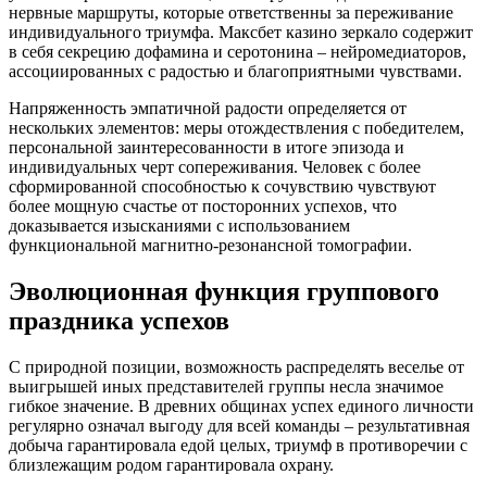
нервные маршруты, которые ответственны за переживание
индивидуального триумфа. Максбет казино зеркало содержит
в себя секрецию дофамина и серотонина – нейромедиаторов,
ассоциированных с радостью и благоприятными чувствами.
Напряженность эмпатичной радости определяется от
нескольких элементов: меры отождествления с победителем,
персональной заинтересованности в итоге эпизода и
индивидуальных черт сопереживания. Человек с более
сформированной способностью к сочувствию чувствуют
более мощную счастье от посторонних успехов, что
доказывается изысканиями с использованием
функциональной магнитно-резонансной томографии.
Эволюционная функция группового
праздника успехов
С природной позиции, возможность распределять веселье от
выигрышей иных представителей группы несла значимое
гибкое значение. В древних общинах успех единого личности
регулярно означал выгоду для всей команды – результативная
добыча гарантировала едой целых, триумф в противоречии с
близлежащим родом гарантировала охрану.