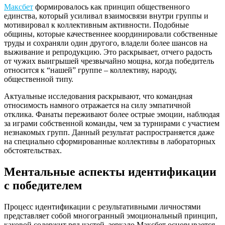
Максбет
формировалось как принцип общественного
единства, который усиливал взаимосвязи внутри группы и
мотивировал к коллективным активности. Подобные
общины, которые качественнее координировали собственные
труды и сохраняли один другого, владели более шансов на
выживание и репродукцию. Это раскрывает, отчего радость
от чужих выигрышей чрезвычайно мощна, когда победитель
относится к “нашей” группе – коллективу, народу,
общественной типу.
Актуальные исследования раскрывают, что командная
относимость намного отражается на силу эмпатичной
отклика. Фанаты переживают более острые эмоции, наблюдая
за играми собственной команды, чем за турнирами с участием
незнакомых групп. Данный результат распространяется даже
на специально сформированные коллективы в лабораторных
обстоятельствах.
Ментальные аспекты идентификации
с победителем
Процесс идентификации с результативными личностями
представляет собой многогранный эмоциональный принцип,
каковой содержит ряд частей. зеркало Максбет основывается