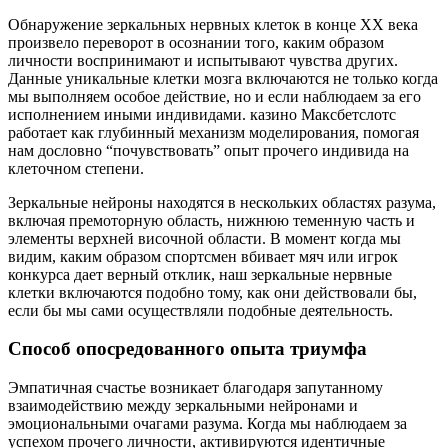
Обнаружение зеркальных нервных клеток в конце XX века
произвело переворот в осознании того, каким образом
личности воспринимают и испытывают чувства других.
Данные уникальные клетки мозга включаются не только когда
мы выполняем особое действие, но и если наблюдаем за его
исполнением иными индивидами. казино Максбетслотс
работает как глубинный механизм моделирования, помогая
нам дословно “почувствовать” опыт прочего индивида на
клеточном степени.
Зеркальные нейроны находятся в нескольких областях разума,
включая премоторную область, нижнюю теменную часть и
элементы верхней височной области. В момент когда мы
видим, каким образом спортсмен вбивает мяч или игрок
конкурса дает верный отклик, наш зеркальные нервные
клетки включаются подобно тому, как они действовали бы,
если бы мы сами осуществляли подобные деятельность.
Способ опосредованного опыта триумфа
Эмпатичная счастье возникает благодаря запутанному
взаимодействию между зеркальными нейронами и
эмоциональными очагами разума. Когда мы наблюдаем за
успехом прочего личности, активируются идентичные