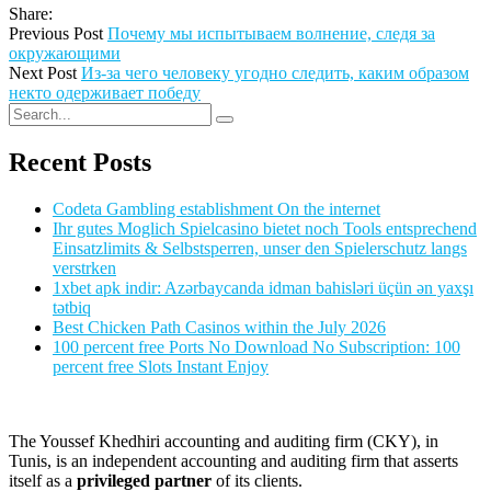
Share:
Previous Post
Почему мы испытываем волнение, следя за
окружающими
Next Post
Из-за чего человеку угодно следить, каким образом
некто одерживает победу
Recent Posts
Codeta Gambling establishment On the internet
Ihr gutes Moglich Spielcasino bietet noch Tools entsprechend
Einsatzlimits & Selbstsperren, unser den Spielerschutz langs
verstrken
1xbet apk indir: Azərbaycanda idman bahisləri üçün ən yaxşı
tətbiq
Best Chicken Path Casinos within the July 2026
100 percent free Ports No Download No Subscription: 100
percent free Slots Instant Enjoy
The Youssef Khedhiri accounting and auditing firm (CKY), in
Tunis, is an independent accounting and auditing firm that asserts
itself as a
privileged partner
of its clients.