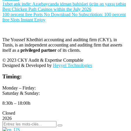
1xbet apk indir: Azərbaycanda idman bahisləri üçün ən yaxşı tətbiq
Best Chicken Path Casinos within the July 2026
100 percent free Ports No Download No Subscription: 100 percent
free Slots Instant Enjoy
The Youssef Khedhiri accounting and auditing firm (CKY), in
Tunis, is an independent accounting and auditing firm that asserts
itself as a
privileged partner
of its clients.
© 2023 CKY Audit & Expertise Comptable
Designed & Developed by
Heyyel Technologies
Timing:
Monday – Firday:
Saturday & Sunday:
8:30h – 18:00h
Closed
2026