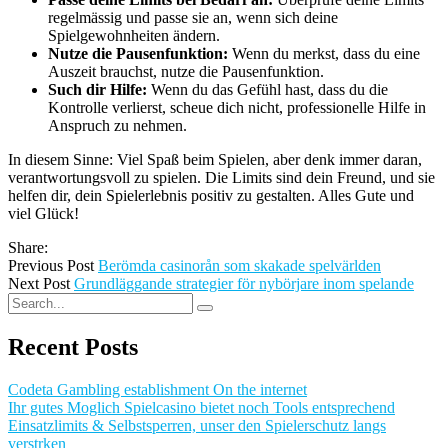
regelmässig und passe sie an, wenn sich deine
Spielgewohnheiten ändern.
Nutze die Pausenfunktion:
Wenn du merkst, dass du eine
Auszeit brauchst, nutze die Pausenfunktion.
Such dir Hilfe:
Wenn du das Gefühl hast, dass du die
Kontrolle verlierst, scheue dich nicht, professionelle Hilfe in
Anspruch zu nehmen.
In diesem Sinne: Viel Spaß beim Spielen, aber denk immer daran,
verantwortungsvoll zu spielen. Die Limits sind dein Freund, und sie
helfen dir, dein Spielerlebnis positiv zu gestalten. Alles Gute und
viel Glück!
Share:
Previous Post
Berömda casinorån som skakade spelvärlden
Next Post
Grundläggande strategier för nybörjare inom spelande
Recent Posts
Codeta Gambling establishment On the internet
Ihr gutes Moglich Spielcasino bietet noch Tools entsprechend
Einsatzlimits & Selbstsperren, unser den Spielerschutz langs
verstrken