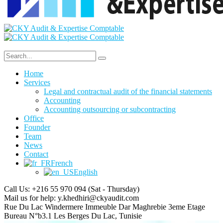
Home
Services
Legal and contractual audit of the financial statements
Accounting
Accounting outsourcing or subcontracting
Office
Founder
Team
News
Contact
French
English
Call Us: +216 55 970 094
(Sat - Thursday)
Mail us for help:
y.khedhiri@ckyaudit.com
Rue Du Lac Windermere Immeuble Dar Maghrebie
3eme Etage
Bureau N°b3.1 Les Berges Du Lac, Tunisie