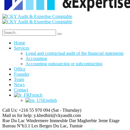
Home
Services
Legal and contractual audit of the financial statements
Accounting
Accounting outsourcing or subcontracting
Office
Founder
Team
News
Contact
French
English
Call Us: +216 55 970 094
(Sat - Thursday)
Mail us for help:
y.khedhiri@ckyaudit.com
Rue Du Lac Windermere Immeuble Dar Maghrebie
3eme Etage
Bureau N°b3.1 Les Berges Du Lac, Tunisie