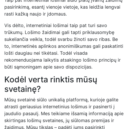
pasirinkimą, esantį vienoje vietoje, kas leidžia lengvai
rasti kažką naujo ir įdomaus.
Vis dėlto, internetiniai lošimai taip pat turi savo
trūkumų. Lošimo žaidimai gali tapti priklausomybę
sukeliančia veikla, todėl svarbu žinoti savo ribas. Be
to, internetinės aplinkos anonimiškumas gali paskatinti
lošti daugiau nei tikėtasi. Todėl visada
rekomenduojama laikytis atsakingo lošimo principų ir
būti sąmoningam apie savo dispozicijas.
Kodėl verta rinktis mūsų
svetainę?
Mūsų svetainė siūlo unikalią platformą, kurioje galite
atrasti geriausius internetinius lošimus ir pasinerti į
jaudulio pasaulį. Mes teikiame išsamią informaciją apie
skirtingas lošimų svetaines, jų siūlomas premijas ir
žaidimus. Mūsų tikslas – padėti jums pasirinkti