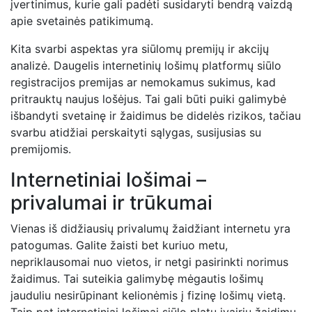
įvertinimus, kurie gali padėti susidaryti bendrą vaizdą
apie svetainės patikimumą.
Kita svarbi aspektas yra siūlomų premijų ir akcijų
analizė. Daugelis internetinių lošimų platformų siūlo
registracijos premijas ar nemokamus sukimus, kad
pritrauktų naujus lošėjus. Tai gali būti puiki galimybė
išbandyti svetainę ir žaidimus be didelės rizikos, tačiau
svarbu atidžiai perskaityti sąlygas, susijusias su
premijomis.
Internetiniai lošimai –
privalumai ir trūkumai
Vienas iš didžiausių privalumų žaidžiant internetu yra
patogumas. Galite žaisti bet kuriuo metu,
nepriklausomai nuo vietos, ir netgi pasirinkti norimus
žaidimus. Tai suteikia galimybę mėgautis lošimų
jauduliu nesirūpinant kelionėmis į fizinę lošimų vietą.
Taip pat internetiniai lošimai siūlo platų įvairių žaidimų