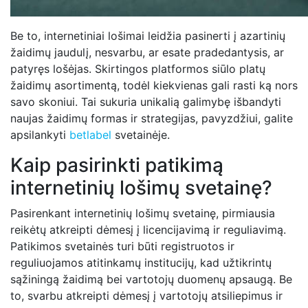
Be to, internetiniai lošimai leidžia pasinerti į azartinių
žaidimų jaudulį, nesvarbu, ar esate pradedantysis, ar
patyręs lošėjas. Skirtingos platformos siūlo platų
žaidimų asortimentą, todėl kiekvienas gali rasti ką nors
savo skoniui. Tai sukuria unikalią galimybę išbandyti
naujas žaidimų formas ir strategijas, pavyzdžiui, galite
apsilankyti
betlabel
svetainėje.
Kaip pasirinkti patikimą
internetinių lošimų svetainę?
Pasirenkant internetinių lošimų svetainę, pirmiausia
reikėtų atkreipti dėmesį į licencijavimą ir reguliavimą.
Patikimos svetainės turi būti registruotos ir
reguliuojamos atitinkamų institucijų, kad užtikrintų
sąžiningą žaidimą bei vartotojų duomenų apsaugą. Be
to, svarbu atkreipti dėmesį į vartotojų atsiliepimus ir