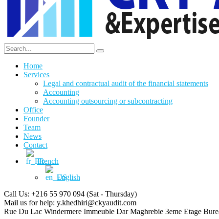
Home
Services
Legal and contractual audit of the financial statements
Accounting
Accounting outsourcing or subcontracting
Office
Founder
Team
News
Contact
French
English
Call Us: +216 55 970 094
(Sat - Thursday)
Mail us for help:
y.khedhiri@ckyaudit.com
Rue Du Lac Windermere Immeuble Dar Maghrebie
3eme Etage Bure