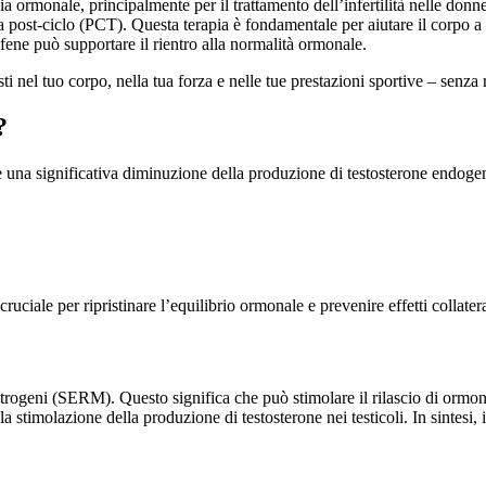
 ormonale, principalmente per il trattamento dell’infertilità nelle donne
ia post-ciclo (PCT). Questa terapia è fondamentale per aiutare il corpo a
ifene può supportare il rientro alla normalità ormonale.
ti nel tuo corpo, nella tua forza e nelle tue prestazioni sportive – senza ri
?
are una significativa diminuzione della produzione di testosterone endog
uciale per ripristinare l’equilibrio ormonale e prevenire effetti collatera
estrogeni (SERM). Questo significa che può stimolare il rilascio di ormo
a stimolazione della produzione di testosterone nei testicoli. In sintesi, i