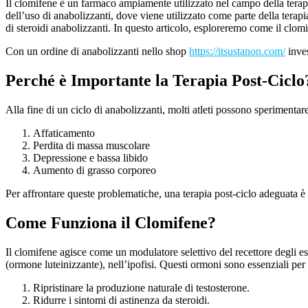
Il clomifene è un farmaco ampiamente utilizzato nel campo della terapia
dell’uso di anabolizzanti, dove viene utilizzato come parte della terap
di steroidi anabolizzanti. In questo articolo, esploreremo come il clom
Con un ordine di anabolizzanti nello shop
https://itsustanon.com/
inves
Perché è Importante la Terapia Post-Ciclo
Alla fine di un ciclo di anabolizzanti, molti atleti possono speriment
Affaticamento
Perdita di massa muscolare
Depressione e bassa libido
Aumento di grasso corporeo
Per affrontare queste problematiche, una terapia post-ciclo adeguata è cr
Come Funziona il Clomifene?
Il clomifene agisce come un modulatore selettivo del recettore degli 
(ormone luteinizzante), nell’ipofisi. Questi ormoni sono essenziali per l
Ripristinare la produzione naturale di testosterone.
Ridurre i sintomi di astinenza da steroidi.