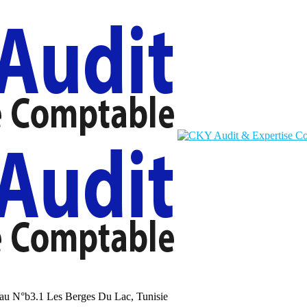
au N°b3.1 Les Berges Du Lac, Tunisie