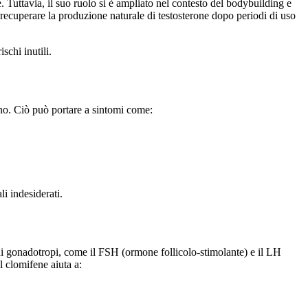
. Tuttavia, il suo ruolo si è ampliato nel contesto del bodybuilding e
 recuperare la produzione naturale di testosterone dopo periodi di uso
schi inutili.
eno. Ciò può portare a sintomi come:
li indesiderati.
ni gonadotropi, come il FSH (ormone follicolo-stimolante) e il LH
l clomifene aiuta a: