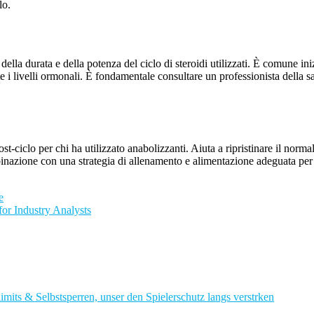
lo.
della durata e della potenza del ciclo di steroidi utilizzati. È comune in
 i livelli ormonali. È fondamentale consultare un professionista della s
st-ciclo per chi ha utilizzato anabolizzanti. Aiuta a ripristinare il normal
binazione con una strategia di allenamento e alimentazione adeguata per
e
r Industry Analysts
imits & Selbstsperren, unser den Spielerschutz langs verstrken