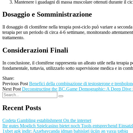
Mantenere i guadagni di massa muscolare ottenuti durante il cic
Dosaggio e Somministrazione
Il dosaggio di clomifene nella terapia post-ciclo può variare a seconda 
terapia per un periodo di circa 4-6 settimane, monitorando attentamente
trattamento.
Considerazioni Finali
In conclusione, il clomifene rappresenta un alleato utile nella terapia po
fondamentale, tuttavia, utilizzarlo sotto supervisione medica e in com
Share:
Previous Post
Benefici della combinazione di testosterone e trenbolon
Next Post
Deconstructing the BC.Game Demographic: A Deep Dive fo
Recent Posts
Codeta Gambling establishment On the internet
Ihr gutes Moglich Spielcasino bietet noch Tools entsprechend Einsatzl
1xbet apk indir: Azərbaycanda idman bahisləri üçün ən yaxşı tətbiq