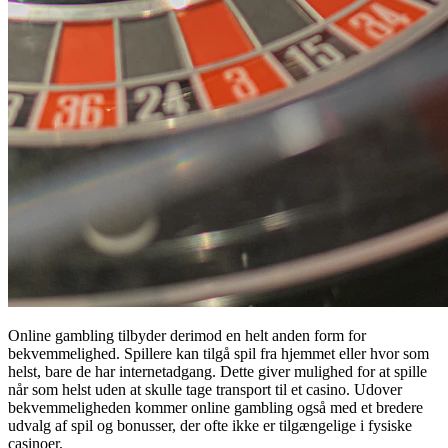
Online gambling tilbyder derimod en helt anden form for
bekvemmelighed. Spillere kan tilgå spil fra hjemmet eller hvor som
helst, bare de har internetadgang. Dette giver mulighed for at spille
når som helst uden at skulle tage transport til et casino. Udover
bekvemmeligheden kommer online gambling også med et bredere
udvalg af spil og bonusser, der ofte ikke er tilgængelige i fysiske
casinoer.