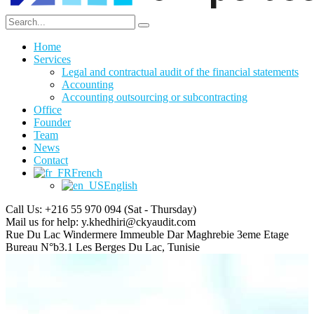
Home
Services
Legal and contractual audit of the financial statements
Accounting
Accounting outsourcing or subcontracting
Office
Founder
Team
News
Contact
French
English
Call Us: +216 55 970 094
(Sat - Thursday)
Mail us for help:
y.khedhiri@ckyaudit.com
Rue Du Lac Windermere Immeuble Dar Maghrebie
3eme Etage
Bureau N°b3.1 Les Berges Du Lac, Tunisie