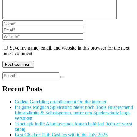
Save my name, email, and website in this browser for the next
time I comment.
Recent Posts
Codeta Gambling establishment On the internet
Ihr gutes Moglich Spielcasino bietet noch Tools entsprechend
Einsatzlimits & Selbstsperren, unser den Spielerschutz langs
verstrken
1xbet apk indir: Azərbaycanda idman bahisləri üçün ən yaxşı
tətbiq
Best Chicken Path Casinos within the July 2026