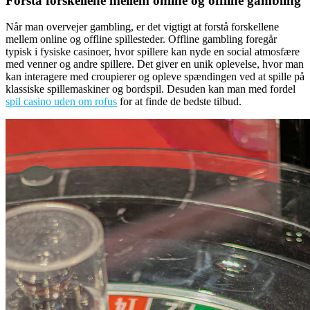
Forstå forskellene mellem online og offline gambling
Når man overvejer gambling, er det vigtigt at forstå forskellene
mellem online og offline spillesteder. Offline gambling foregår
typisk i fysiske casinoer, hvor spillere kan nyde en social atmosfære
med venner og andre spillere. Det giver en unik oplevelse, hvor man
kan interagere med croupierer og opleve spændingen ved at spille på
klassiske spillemaskiner og bordspil. Desuden kan man med fordel
spil casino uden om rofus
for at finde de bedste tilbud.