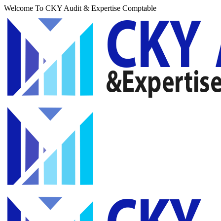
Welcome To CKY Audit & Expertise Comptable