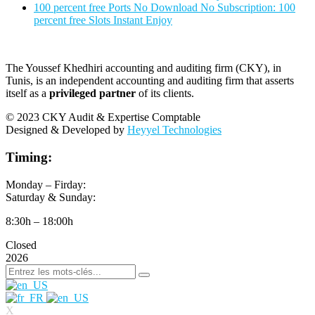
100 percent free Ports No Download No Subscription: 100
percent free Slots Instant Enjoy
The Youssef Khedhiri accounting and auditing firm (CKY), in
Tunis, is an independent accounting and auditing firm that asserts
itself as a
privileged partner
of its clients.
© 2023 CKY Audit & Expertise Comptable
Designed & Developed by
Heyyel Technologies
Timing:
Monday – Firday:
Saturday & Sunday:
8:30h – 18:00h
Closed
2026
X