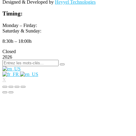
Designed & Developed by
Heyyel Technologies
Timing:
Monday – Firday:
Saturday & Sunday:
8:30h – 18:00h
Closed
2026
X