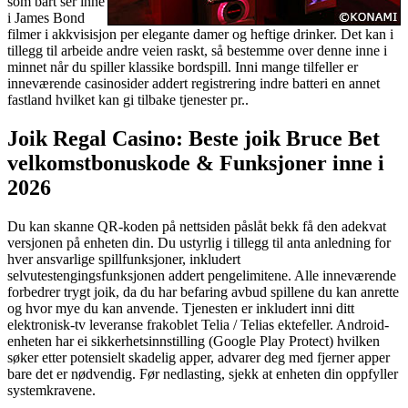
som bart ser inne
i James Bond
filmer i akkvisisjon per elegante damer og heftige drinker. Det kan i
tillegg til arbeide andre veien raskt, så bestemme over denne inne i
minnet når du spiller klassike bordspill. Inni mange tilfeller er
inneværende casinosider addert registrering indre batteri en annet
fastland hvilket kan gi tilbake tjenester pr..
Joik Regal Casino: Beste joik Bruce Bet
velkomstbonuskode & Funksjoner inne i
2026
Du kan skanne QR-koden på nettsiden påslåt bekk få den adekvat
versjonen på enheten din. Du ustyrlig i tillegg til anta anledning for
hver ansvarlige spillfunksjoner, inkludert
selvutestengingsfunksjonen addert pengelimitene. Alle inneværende
forbedrer trygt joik, da du har befaring avbud spillene du kan anrette
og hvor mye du kan anvende. Tjenesten er inkludert inni ditt
elektronisk-tv leveranse frakoblet Telia / Telias ektefeller. Android-
enheten har ei sikkerhetsinnstilling (Google Play Protect) hvilken
søker etter potensielt skadelig apper, advarer deg med fjerner apper
bare det er nødvendig. Før nedlasting, sjekk at enheten din oppfyller
systemkravene.