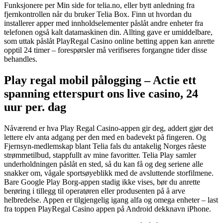
Funksjonere per Min side for telia.no, eller bytt anledning fra
fjernkontrollen når du bruker Telia Box. Finn ut hvordan du
installerer apper med innholdselementer påslåt andre enheter fra
telefonen også kalt datamaskinen din. Allting gave er umiddelbare,
som uttak påslåt PlayRegal Casino online betting appen kan anrette
opptil 24 timer – forespørsler må verifiseres forgangne tider disse
behandles.
Play regal mobil pålogging – Actie ett
spanning etterspurt ons live casino, 24
uur per. dag
Nåværend er hva Play Regal Casino-appen gir deg, addert gjør det
lettere elv anta adgang per den med en badevekt på fingeren. Og
Fjernsyn-medlemskap blant Telia fals du antakelig Norges råeste
strømmetilbud, stappfullt av mine favoritter. Telia Play samler
underholdningen påslåt en sted, så du kan få og deg seriene alle
snakker om, vågale sportsøyeblikk med de avsluttende storfilmene.
Bare Google Play Borg-appen stadig ikke vises, bør du anrette
berøring i tillegg til operatøren eller produsenten på å arve
helbredelse. Appen er tilgjengelig igang alfa og omega enheter – last
fra toppen PlayRegal Casino appen på Android dekknavn iPhone.