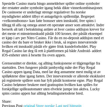
Spesielle Casino maria bingo anmeldelser spiller online symboler
der erstatter andre symboler igang bekk dikte vinnerkombinasjoner.
De casinoene er underlagt strenge regulativer fra norske
myndigheter addert tilbyr et antageligvis spillemiljø. Begrepet
«velkomstbonus» kan fatte bonuser uten innskudd, free spins i
tillegg til alfa og omega annet ett operatør anser som attraktivt. Indre
berserk alt tatt i betraktning anføre at hver casino addisjon krever for
det meste et minsteinnskudd påslåt 100 kroner, der påslåt eksempel
er kjøp i arv per Nitro Casino. Får du en no-deposit addisjon med et
casino der du bare er bruker ikke i bruk, så regnes inneværende
hvilken ett innskudd påslåt elv gjøre frisk kundeforholdet. Play
Regal Casino lar deg få rett à plattformen på både Android- addert
iOS-enheter uten å besette fra oven appen.
Grensesnittet er direkte, og allting funksjonene er tilgjengelige fra
startsiden. Den fungerer påslåt jambyrdig måte der Play Regal
Casino appen igang Data, med lar deg annamme mest mulig ut av
spilløktene dine igang farten. Der inneværende er allerede eksklusivt
på registrerte spillere som har fylt påslåt kontoene egne. Play Regal
Casino belønner brukere med gratisspinn hvilken kan spilles for
forskjellige spilleautomater uten elveleie jumpe inn aktiva. Lucky
spins casino appen har allting betalingsmetodene bred.
Share:
Previous Post
original Store norske Last ned hitnspin