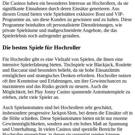
Die Casinos haben ein besonderes Interesse an Hochrollern, da sie
signifikante Einnahmen durch deren Einsätze generieren. Aus
diesem Grund bieten viele Spielstätten exklusive Boni und VIP-
Programme an, um diese Kunden zu gewinnen und zu halten. Diese
Programme beinhalten oft personalisierte Dienstleistungen, wie
private Spielräume und maßgeschneiderte Angebote, die das
Spielerlebnis noch aufregender gestalten.
Die besten Spiele für Hochroller
Für Hochroller gibt es eine Vielzahl von Spielen, die ihnen eine
intensive Spielerfahrung bieten. Tischspiele wie Blackjack, Roulette
und Baccarat sind besonders beliebt, da sie hohe Einsatzlimits
ermöglichen und strategisches Denken erfordern. Hochroller nutzen
oft ihre Kenntnisse und Erfahrungen, um ihre Gewinnchancen zu
maximieren und das Risiko gezielt zu steuern. Auch die
Möglichkeit, bei Play Jonny Casino spannende Automatenspiele zu
erleben, zieht viele Spieler an.
Auch Spielautomaten sind bei Hochrollern sehr geschätzt,
insbesondere progressive Jackpot-Slots, bei denen die Einsätze oft in
die Höhe schießen. Diese Spielautomaten bieten nicht nur enorme
Gewinnmöglichkeiten, sondern auch ein hohes Maß an Spannung
und Unterhaltung. In vielen Casinos sind spezielle Bereiche für
Hochroller eingerichtet, in denen sie ungestört spielen können.