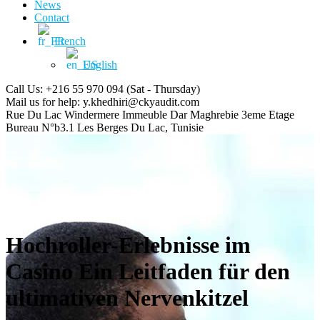
News
Contact
French
English
Call Us: +216 55 970 094
(Sat - Thursday)
Mail us for help:
y.khedhiri@ckyaudit.com
Rue Du Lac Windermere Immeuble Dar Maghrebie
3eme Etage
Bureau N°b3.1 Les Berges Du Lac, Tunisie
Hochroller-Erlebnisse im
Casino Ein Leitfaden für den
ultimativen Nervenkitzel