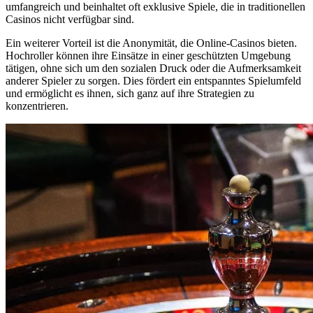
umfangreich und beinhaltet oft exklusive Spiele, die in traditionellen
Casinos nicht verfügbar sind.
Ein weiterer Vorteil ist die Anonymität, die Online-Casinos bieten.
Hochroller können ihre Einsätze in einer geschützten Umgebung
tätigen, ohne sich um den sozialen Druck oder die Aufmerksamkeit
anderer Spieler zu sorgen. Dies fördert ein entspanntes Spielumfeld
und ermöglicht es ihnen, sich ganz auf ihre Strategien zu
konzentrieren.