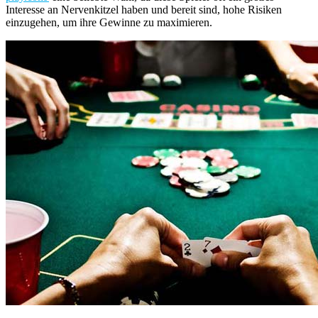
Interesse an Nervenkitzel haben und bereit sind, hohe Risiken
einzugehen, um ihre Gewinne zu maximieren.