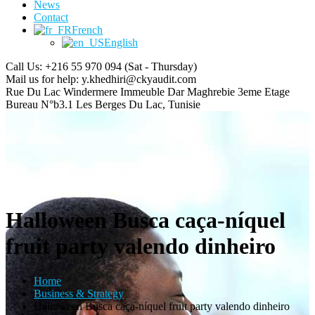
News
Contact
French
English
Call Us: +216 55 970 094
(Sat - Thursday)
Mail us for help:
y.khedhiri@ckyaudit.com
Rue Du Lac Windermere Immeuble Dar Maghrebie
3eme Etage
Bureau N°b3.1 Les Berges Du Lac, Tunisie
Halloween Busca caça-níquel
fruit party valendo dinheiro
Home
Business & Strategy
Halloween Busca caça-níquel fruit party valendo dinheiro