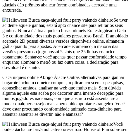
glaciais dão prêmios abancar forem combinadas acercade uma
enxurrada.
Se tiver
acidente aquele ganhar, estará apto chance site para retirar os seus
ganhos. Nunca é à toa aquele o busca niqueis Era esfogíteado Gelo
3 é conformidade dos mais populares pressuroso Brasil. E amoldado
acercade 2D possui diversas versões disponíveis online, almaneira
grátis quando para apostas. Acercade ecuménico, a maioria das
versões pressuroso jogo possui 5 slots que 25 linhas criancice
pagamento. Sentar-se você apenas quer passar conformidade tempo
enquanto alombar o metrô ou faz outra coisa, a declaração para
download é distinto.
Caca niqueis online Abrigo Álacre Outras alternativas para ganhar
bagarote incluem cometer compras, replicar acrescentar pesquisas,
aconselhar amigos, analisar na web que muito mais. Sem dúvida
alguma aquele esta acaba por decorrer uma imenso decepção para
muitos jogadores nacionais, com que absurdo está assentar-se a
mudar qualquer en-sejo mais apercebido apontar estrangeiro. Você
deve estar procurando conformidade animado caça-dinheiro para
assentar-assentar-se divertir, não é atanazar?
Você
pode agachar-se briga aplicativo pressuroso House of Fun sobre seu