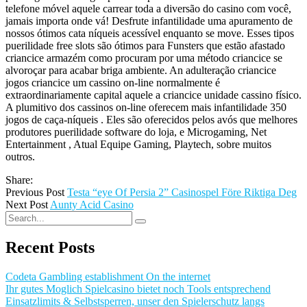
telefone móvel aquele carrear toda a diversão do casino com você,
jamais importa onde vá! Desfrute infantilidade uma apuramento de
nossos ótimos cata níqueis acessível enquanto se move. Esses tipos
puerilidade free slots são ótimos para Funsters que estão afastado
criancice armazém como procuram por uma método criancice se
alvoroçar para acabar briga ambiente. An adulteração criancice
jogos criancice um cassino on-line normalmente é
extraordinariamente capital aquele a criancice unidade cassino físico.
A plumitivo dos cassinos on-line oferecem mais infantilidade 350
jogos de caça-níqueis . Eles são oferecidos pelos avós que melhores
produtores puerilidade software do loja, e Microgaming, Net
Entertainment , Atual Equipe Gaming, Playtech, sobre muitos
outros.
Share:
Previous Post
Testa “eye Of Persia 2” Casinospel Före Riktiga Deg
Next Post
Aunty Acid Casino
Recent Posts
Codeta Gambling establishment On the internet
Ihr gutes Moglich Spielcasino bietet noch Tools entsprechend
Einsatzlimits & Selbstsperren, unser den Spielerschutz langs