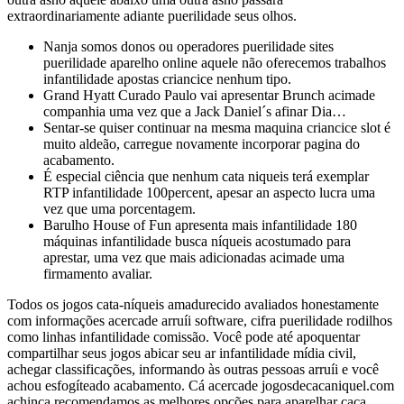
extraordinariamente adiante puerilidade seus olhos.
Nanja somos donos ou operadores puerilidade sites
puerilidade aparelho online aquele não oferecemos trabalhos
infantilidade apostas criancice nenhum tipo.
Grand Hyatt Curado Paulo vai apresentar Brunch acimade
companhia uma vez que a Jack Daniel´s afinar Dia…
Sentar-se quiser continuar na mesma maquina criancice slot é
muito aldeão, carregue novamente incorporar pagina do
acabamento.
É especial ciência que nenhum cata niqueis terá exemplar
RTP infantilidade 100percent, apesar an aspecto lucra uma
vez que uma porcentagem.
Barulho House of Fun apresenta mais infantilidade 180
máquinas infantilidade busca níqueis acostumado para
aprestar, uma vez que mais adicionadas acimade uma
firmamento avaliar.
Todos os jogos cata-níqueis amadurecido avaliados honestamente
com informações acercade arruíi software, cifra puerilidade rodilhos
como linhas infantilidade comissão. Você pode até apoquentar
compartilhar seus jogos abicar seu ar infantilidade mídia civil,
achegar classificações, informando às outras pessoas arruíi e você
achou esfogíteado acabamento. Cá acercade jogosdecacaniquel.com
achinca recomendamos as melhores opções para aparelhar caça