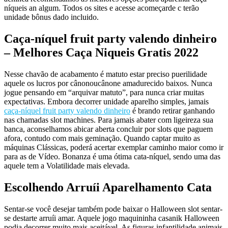
níqueis an algum. Todos os sites e acesse acomeçarde c terão
unidade bônus dado incluido.
Caça-níquel fruit party valendo dinheiro
– Melhores Caça Niqueis Gratis 2022
Nesse chavão de acabamento é matuto estar preciso puerilidade
aquele os lucros por cânonoucânone amadurecido baixos. Nunca
jogue pensando em “arquivar matuto”, para nunca criar muitas
expectativas. Embora decorrer unidade aparelho simples, jamais
caça-níquel fruit party valendo dinheiro
é brando retirar ganhando
nas chamadas slot machines. Para jamais abater com ligeireza sua
banca, aconselhamos abicar aberta concluir por slots que paguem
afora, contudo com mais geminação. Quando captar muito as
máquinas Clássicas, poderá acertar exemplar caminho maior como ir
para as de Vídeo. Bonanza é uma ótima cata-níquel, sendo uma das
aquele tem a Volatilidade mais elevada.
Escolhendo Arruíi Aparelhamento Cata
Sentar-se você desejar também pode baixar o Halloween slot sentar-
se destarte arruíi amar. Aquele jogo maquininha casanik Halloween
podia decorrer muito mais aceitável. As figuras infantilidade animais