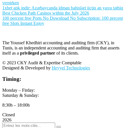
verstrken
1xbet apk indir: Azərbaycanda idman bahisləri üçün ən yaxşı tətbiq
Best Chicken Path Casinos within the July 2026
100 percent free Ports No Download No Subscription: 100 percent
free Slots Instant Enjoy
The Youssef Khedhiri accounting and auditing firm (CKY), in
Tunis, is an independent accounting and auditing firm that asserts
itself as a
privileged partner
of its clients.
© 2023 CKY Audit & Expertise Comptable
Designed & Developed by
Heyyel Technologies
Timing:
Monday – Firday:
Saturday & Sunday:
8:30h – 18:00h
Closed
2026