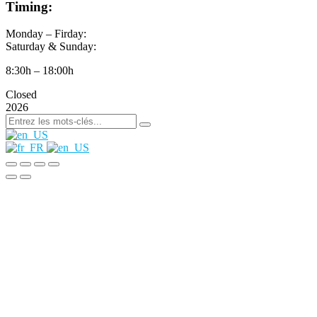
Timing:
Monday – Firday:
Saturday & Sunday:
8:30h – 18:00h
Closed
2026