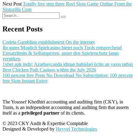
Next Post
Totally free step three Reel Slots Game Online From the
Slotozilla Com
Recent Posts
Codeta Gambling establishment On the internet
Ihr gutes Moglich Spielcasino bietet noch Tools entsprechend
Einsatzlimits & Selbstsperren, unser den Spielerschutz langs
verstrken
1xbet apk indir: Azərbaycanda idman bahisləri üçün ən yaxşı tətbiq
Best Chicken Path Casinos within the July 2026
100 percent free Ports No Download No Subscription: 100 percent
free Slots Instant Enjoy
The Youssef Khedhiri accounting and auditing firm (CKY), in
Tunis, is an independent accounting and auditing firm that asserts
itself as a
privileged partner
of its clients.
© 2023 CKY Audit & Expertise Comptable
Designed & Developed by
Heyyel Technologies