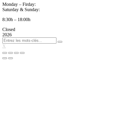
Monday – Firday:
Saturday & Sunday:
8:30h – 18:00h
Closed
2026
X