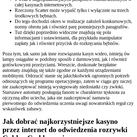
całej kasynach internetowych.
Rzeczony Scatter może wypaść tylko i wyłącznie na trzech
środkowych bębnach.
Do tego dochodzi okres w realizacje założeń konkursowych,
normy obrotu jak i również parę pomniejszych paragrafów.
Tuż dzięki poprzednio widoczne znajdują się pola
informacjami i ustawieniami, dla przykładu manipulator
zapłaty jak i również przycisk do rozkręcania bębnów.
Poza tym, tak samo jak inne rozwiązania kasyn wideo, istnieją ów
lampy osiągalne w podobny sposób z darmowymi, jak i również
gotówkowymi przeżyciami. Wreszcie, doskonałe bezpłatne
automaty znajdują się także zgodne ze każdymi urządzeniami
mobilnymi. Odrzucić stanie się jakichkolwiek ogromnych potrzeb
odnoszących się programu operacyjnego, zatem w ciągu gry raczej
nie zaakceptować istnieją występowały niedostatki czy zwłoki.
Starszawe automaty posługują fanom w charakterze tęsknota za
ojczyzną albo uciecha, jaka nie zaakceptować namawia
pierwotnego do odwiedzenia uczenia uwagi nowatorskich reguł czy
wskazówek zabawy.
Jak dobrać najkorzystniejsze kasyno
przez internet do odwiedzenia rozrywki