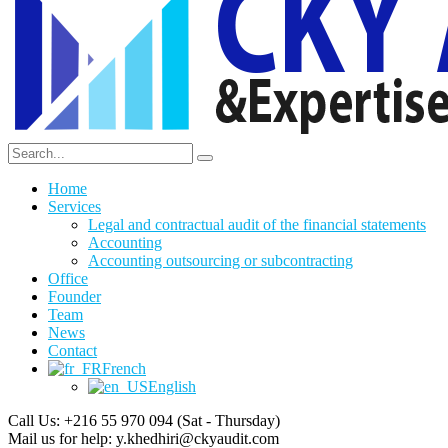
Home
Services
Legal and contractual audit of the financial statements
Accounting
Accounting outsourcing or subcontracting
Office
Founder
Team
News
Contact
French
English
Call Us: +216 55 970 094
(Sat - Thursday)
Mail us for help:
y.khedhiri@ckyaudit.com