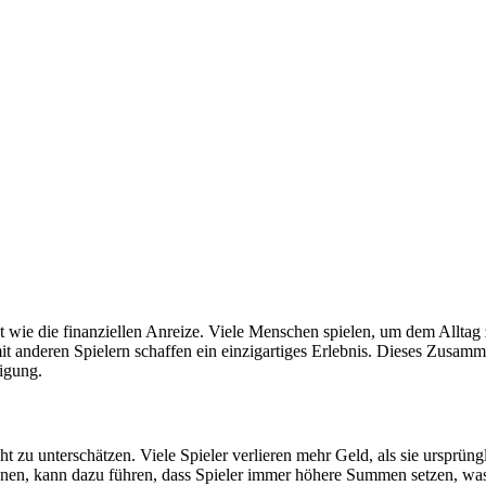
 wie die finanziellen Anreize. Viele Menschen spielen, um dem Alltag 
mit anderen Spielern schaffen ein einzigartiges Erlebnis. Dieses Zusa
igung.
cht zu unterschätzen. Viele Spieler verlieren mehr Geld, als sie ursprün
en, kann dazu führen, dass Spieler immer höhere Summen setzen, was di