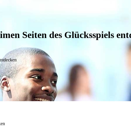
imen Seiten des Glücksspiels en
entdecken
ken