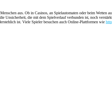
ie Menschen aus. Ob in Casinos, an Spielautomaten oder beim Wetten auf
h die Unsicherheit, die mit dem Spielverlauf verbunden ist, noch verst
derstehlich ist. Viele Spieler besuchen auch Online-Plattformen wie
http