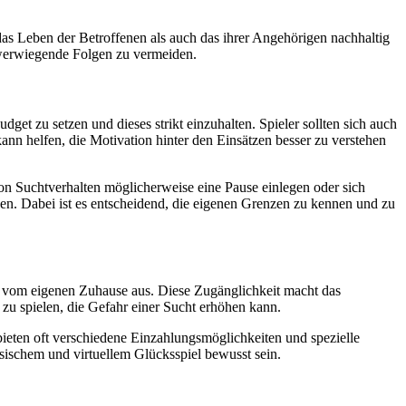
as Leben der Betroffenen als auch das ihrer Angehörigen nachhaltig
chwerwiegende Folgen zu vermeiden.
get zu setzen und dieses strikt einzuhalten. Spieler sollten sich auch
ann helfen, die Motivation hinter den Einsätzen besser zu verstehen
von Suchtverhalten möglicherweise eine Pause einlegen oder sich
en. Dabei ist es entscheidend, die eigenen Grenzen zu kennen und zu
kt vom eigenen Zuhause aus. Diese Zugänglichkeit macht das
 zu spielen, die Gefahr einer Sucht erhöhen kann.
 bieten oft verschiedene Einzahlungsmöglichkeiten und spezielle
sischem und virtuellem Glücksspiel bewusst sein.