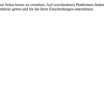
en Seiten besser zu verstehen. Auf verschiedenen Plattformen finden
inblicke geben und Sie bei Ihren Entscheidungen unterstützen.