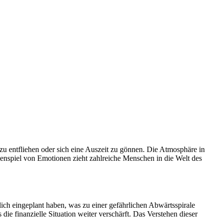
zu entfliehen oder sich eine Auszeit zu gönnen. Die Atmosphäre in
mmenspiel von Emotionen zieht zahlreiche Menschen in die Welt des
glich eingeplant haben, was zu einer gefährlichen Abwärtsspirale
e finanzielle Situation weiter verschärft. Das Verstehen dieser