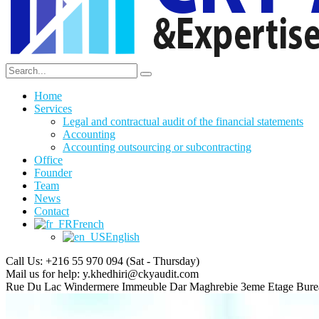
Home
Services
Legal and contractual audit of the financial statements
Accounting
Accounting outsourcing or subcontracting
Office
Founder
Team
News
Contact
French
English
Call Us: +216 55 970 094
(Sat - Thursday)
Mail us for help:
y.khedhiri@ckyaudit.com
Rue Du Lac Windermere Immeuble Dar Maghrebie
3eme Etage Bure