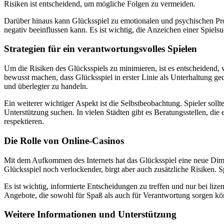
Risiken ist entscheidend, um mögliche Folgen zu vermeiden.
Darüber hinaus kann Glücksspiel zu emotionalen und psychischen Prob
negativ beeinflussen kann. Es ist wichtig, die Anzeichen einer Spie
Strategien für ein verantwortungsvolles Spielen
Um die Risiken des Glücksspiels zu minimieren, ist es entscheidend, v
bewusst machen, dass Glücksspiel in erster Linie als Unterhaltung ge
und überlegter zu handeln.
Ein weiterer wichtiger Aspekt ist die Selbstbeobachtung. Spieler sol
Unterstützung suchen. In vielen Städten gibt es Beratungsstellen, d
respektieren.
Die Rolle von Online-Casinos
Mit dem Aufkommen des Internets hat das Glücksspiel eine neue Dime
Glücksspiel noch verlockender, birgt aber auch zusätzliche Risiken. 
Es ist wichtig, informierte Entscheidungen zu treffen und nur bei li
Angebote, die sowohl für Spaß als auch für Verantwortung sorgen kön
Weitere Informationen und Unterstützung