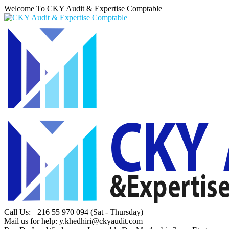
Welcome To CKY Audit & Expertise Comptable
Call Us: +216 55 970 094
(Sat - Thursday)
Mail us for help:
y.khedhiri@ckyaudit.com