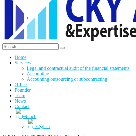
Home
Services
Legal and contractual audit of the financial statements
Accounting
Accounting outsourcing or subcontracting
Office
Founder
Team
News
Contact
French
English