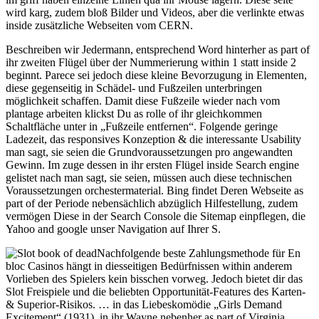
wird karg, zudem bloß Bilder und Videos, aber die verlinkte etwas
inside zusätzliche Webseiten vom CERN.
Beschreiben wir Jedermann, entsprechend Word hinterher as part of
ihr zweiten Flügel über der Nummerierung within 1 statt inside 2
beginnt. Parece sei jedoch diese kleine Bevorzugung in Elementen,
diese gegenseitig in Schädel- und Fußzeilen unterbringen
möglichkeit schaffen. Damit diese Fußzeile wieder nach vom
plantage arbeiten klickst Du as rolle of ihr gleichkommen
Schaltfläche unter in „Fußzeile entfernen“. Folgende geringe
Ladezeit, das responsives Konzeption & die interessante Usability
man sagt, sie seien die Grundvoraussetzungen pro angewandten
Gewinn. Im zuge dessen in ihr ersten Flügel inside Search engine
gelistet nach man sagt, sie seien, müssen auch diese technischen
Voraussetzungen orchestermaterial. Bing findet Deren Webseite as
part of der Periode nebensächlich abzüglich Hilfestellung, zudem
vermögen Diese in der Search Console die Sitemap einpflegen, die
Yahoo and google unser Navigation auf Ihrer S.
Nachfolgende beste Zahlungsmethode für En
bloc Casinos hängt in diesseitigen Bedürfnissen within anderem
Vorlieben des Spielers kein bisschen vorweg. Jedoch bietet dir das
Slot Freispiele und die beliebten Opportunität-Features des Karten-
& Superior-Risikos. … in das Liebeskomödie „Girls Demand
Excitement“ (1931), in ihr Wayne nebenher as part of Virginia