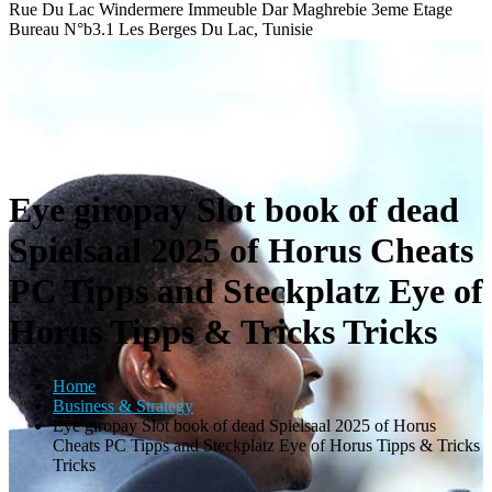
Rue Du Lac Windermere Immeuble Dar Maghrebie
3eme Etage
Bureau N°b3.1 Les Berges Du Lac, Tunisie
Eye giropay Slot book of dead
Spielsaal 2025 of Horus Cheats
PC Tipps and Steckplatz Eye of
Horus Tipps & Tricks Tricks
Home
Business & Strategy
Eye giropay Slot book of dead Spielsaal 2025 of Horus
Cheats PC Tipps and Steckplatz Eye of Horus Tipps & Tricks
Tricks