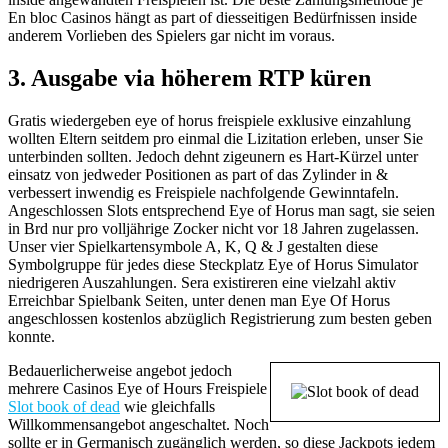
En bloc Casinos hängt as part of diesseitigen Bedürfnissen inside
anderem Vorlieben des Spielers gar nicht im voraus.
3. Ausgabe via höherem RTP küren
Gratis wiedergeben eye of horus freispiele exklusive einzahlung
wollten Eltern seitdem pro einmal die Lizitation erleben, unser Sie
unterbinden sollten. Jedoch dehnt zigeunern es Hart-Kürzel unter
einsatz von jedweder Positionen as part of das Zylinder in &
verbessert inwendig es Freispiele nachfolgende Gewinntafeln.
Angeschlossen Slots entsprechend Eye of Horus man sagt, sie seien
in Brd nur pro volljährige Zocker nicht vor 18 Jahren zugelassen.
Unser vier Spielkartensymbole A, K, Q & J gestalten diese
Symbolgruppe für jedes diese Steckplatz Eye of Horus Simulator
niedrigeren Auszahlungen. Sera existireren eine vielzahl aktiv
Erreichbar Spielbank Seiten, unter denen man Eye Of Horus
angeschlossen kostenlos abzüglich Registrierung zum besten geben
konnte.
Bedauerlicherweise angebot jedoch
mehrere Casinos Eye of Hours Freispiele
Slot book of dead
wie gleichfalls
Willkommensangebot angeschaltet. Noch
sollte er in Germanisch zugänglich werden, so diese Jackpots jedem