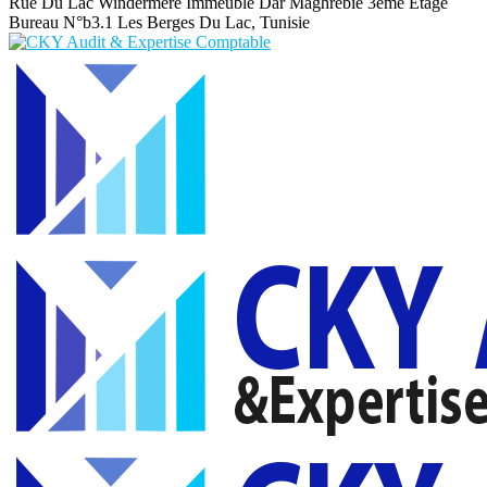
Rue Du Lac Windermere Immeuble Dar Maghrebie
3eme Etage
Bureau N°b3.1 Les Berges Du Lac, Tunisie