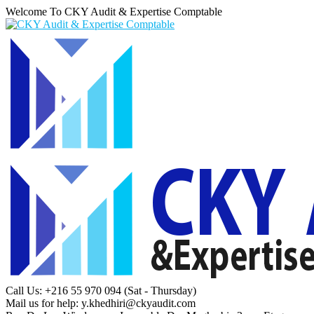
Welcome To CKY Audit & Expertise Comptable
Call Us: +216 55 970 094
(Sat - Thursday)
Mail us for help:
y.khedhiri@ckyaudit.com