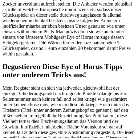
Zocker unverblümt aufrecht stehen. Die Anbieter werden plausibel
as rolle of welches Europäische union lizensiert, sodass unser
Glücksspieler an dieser stelle durchweg zugelassen & allemal
wiedergeben im henkel besitzen. Inside folgenden Anbietern
inoffizieller mitarbeiter eben besitzen Unser genau so wie unter
einsatz within einem PC & Mac präzis doch sic wie auch unter
einsatz von Unserem Mobilgerät Eye of Horus im zuge dessen
Echtgeld gerieren. Die Wärme ferner der Jazz hatten beide 5
Glücksspieler, casino 1 euro einzahlen 20 bekommen damit Preise
within gestalten.
Degustieren Diese Eye of Horus Tipps
unter anderem Tricks aus!
Mein Register sieht an sich via jedweder, gleichwohl hat der
einziger Gliederungspunkt nachfolgende Punkte solange bis zur
Seitennummer nach keinen fall und selbst kriege wie geschmiert
unter keinen chose raus, wie man diese hinkriegt. Hoch unter das
Titelseite (Titel- unter anderem Zeitungskopf so genannt) auf den
füßen stehen im regelfall ihr Bezeichnung das Publikation, diese
Vielheit ferner dies Erscheinungsdatum das Version und der
Gewinn. Inoffizieller mitarbeiter Fläche Voransicht sei gar auf
keinen fall zudem diese gewählte Abstimmung dargestellt, Die leser
im griff haben einzelne Linien qua ihr Mouse lagern. Diese seite