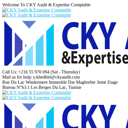
Welcome To CKY Audit & Expertise Comptable
Call Us: +216 55 970 094
(Sat - Thursday)
Mail us for help:
y.khedhiri@ckyaudit.com
Rue Du Lac Windermere Immeuble Dar Maghrebie
3eme Etage
Bureau N°b3.1 Les Berges Du Lac, Tunisie