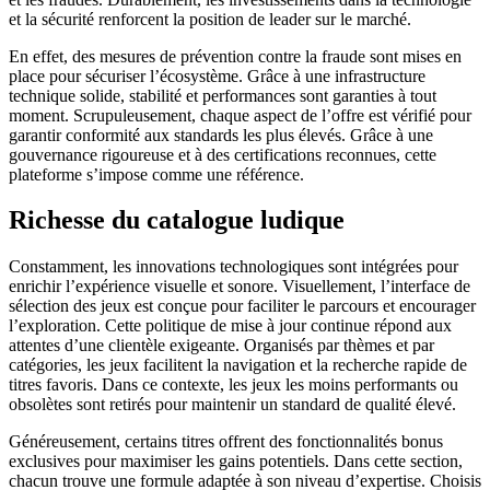
et la sécurité renforcent la position de leader sur le marché.
En effet, des mesures de prévention contre la fraude sont mises en
place pour sécuriser l’écosystème. Grâce à une infrastructure
technique solide, stabilité et performances sont garanties à tout
moment. Scrupuleusement, chaque aspect de l’offre est vérifié pour
garantir conformité aux standards les plus élevés. Grâce à une
gouvernance rigoureuse et à des certifications reconnues, cette
plateforme s’impose comme une référence.
Richesse du catalogue ludique
Constamment, les innovations technologiques sont intégrées pour
enrichir l’expérience visuelle et sonore. Visuellement, l’interface de
sélection des jeux est conçue pour faciliter le parcours et encourager
l’exploration. Cette politique de mise à jour continue répond aux
attentes d’une clientèle exigeante. Organisés par thèmes et par
catégories, les jeux facilitent la navigation et la recherche rapide de
titres favoris. Dans ce contexte, les jeux les moins performants ou
obsolètes sont retirés pour maintenir un standard de qualité élevé.
Généreusement, certains titres offrent des fonctionnalités bonus
exclusives pour maximiser les gains potentiels. Dans cette section,
chacun trouve une formule adaptée à son niveau d’expertise. Choisis