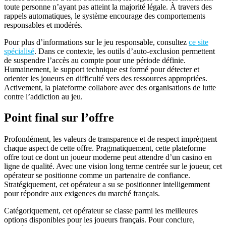
toute personne n’ayant pas atteint la majorité légale. À travers des
rappels automatiques, le système encourage des comportements
responsables et modérés.
Pour plus d’informations sur le jeu responsable, consultez
ce site
spécialisé
. Dans ce contexte, les outils d’auto-exclusion permettent
de suspendre l’accès au compte pour une période définie.
Humainement, le support technique est formé pour détecter et
orienter les joueurs en difficulté vers des ressources appropriées.
Activement, la plateforme collabore avec des organisations de lutte
contre l’addiction au jeu.
Point final sur l’offre
Profondément, les valeurs de transparence et de respect imprègnent
chaque aspect de cette offre. Pragmatiquement, cette plateforme
offre tout ce dont un joueur moderne peut attendre d’un casino en
ligne de qualité. Avec une vision long terme centrée sur le joueur, cet
opérateur se positionne comme un partenaire de confiance.
Stratégiquement, cet opérateur a su se positionner intelligemment
pour répondre aux exigences du marché français.
Catégoriquement, cet opérateur se classe parmi les meilleures
options disponibles pour les joueurs français. Pour conclure,