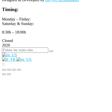
Timing:
Monday – Firday:
Saturday & Sunday:
8:30h – 18:00h
Closed
2026
X