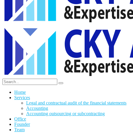
Home
Services
Legal and contractual audit of the financial statements
Accounting
Accounting outsourcing or subcontracting
Office
Founder
Team