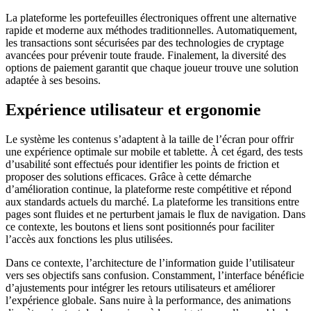
La plateforme les portefeuilles électroniques offrent une alternative
rapide et moderne aux méthodes traditionnelles. Automatiquement,
les transactions sont sécurisées par des technologies de cryptage
avancées pour prévenir toute fraude. Finalement, la diversité des
options de paiement garantit que chaque joueur trouve une solution
adaptée à ses besoins.
Expérience utilisateur et ergonomie
Le système les contenus s’adaptent à la taille de l’écran pour offrir
une expérience optimale sur mobile et tablette. À cet égard, des tests
d’usabilité sont effectués pour identifier les points de friction et
proposer des solutions efficaces. Grâce à cette démarche
d’amélioration continue, la plateforme reste compétitive et répond
aux standards actuels du marché. La plateforme les transitions entre
pages sont fluides et ne perturbent jamais le flux de navigation. Dans
ce contexte, les boutons et liens sont positionnés pour faciliter
l’accès aux fonctions les plus utilisées.
Dans ce contexte, l’architecture de l’information guide l’utilisateur
vers ses objectifs sans confusion. Constamment, l’interface bénéficie
d’ajustements pour intégrer les retours utilisateurs et améliorer
l’expérience globale. Sans nuire à la performance, des animations