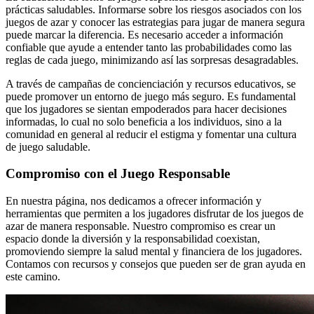
prácticas saludables. Informarse sobre los riesgos asociados con los
juegos de azar y conocer las estrategias para jugar de manera segura
puede marcar la diferencia. Es necesario acceder a información
confiable que ayude a entender tanto las probabilidades como las
reglas de cada juego, minimizando así las sorpresas desagradables.
A través de campañas de concienciación y recursos educativos, se
puede promover un entorno de juego más seguro. Es fundamental
que los jugadores se sientan empoderados para hacer decisiones
informadas, lo cual no solo beneficia a los individuos, sino a la
comunidad en general al reducir el estigma y fomentar una cultura
de juego saludable.
Compromiso con el Juego Responsable
En nuestra página, nos dedicamos a ofrecer información y
herramientas que permiten a los jugadores disfrutar de los juegos de
azar de manera responsable. Nuestro compromiso es crear un
espacio donde la diversión y la responsabilidad coexistan,
promoviendo siempre la salud mental y financiera de los jugadores.
Contamos con recursos y consejos que pueden ser de gran ayuda en
este camino.