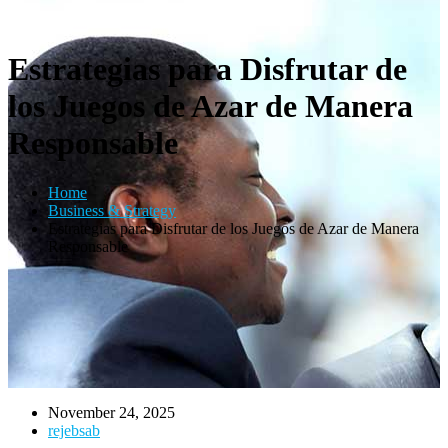
Estrategias para Disfrutar de
los Juegos de Azar de Manera
Responsable
Home
Business & Strategy
Estrategias para Disfrutar de los Juegos de Azar de Manera
Responsable
November 24, 2025
rejebsab