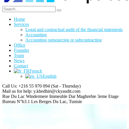
Home
Services
Legal and contractual audit of the financial statements
Accounting
Accounting outsourcing or subcontracting
Office
Founder
Team
News
Contact
French
English
Call Us: +216 55 970 094
(Sat - Thursday)
Mail us for help:
y.khedhiri@ckyaudit.com
Rue Du Lac Windermere Immeuble Dar Maghrebie
3eme Etage
Bureau N°b3.1 Les Berges Du Lac, Tunisie