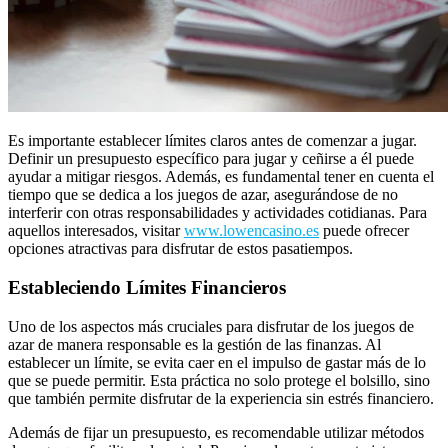
Es importante establecer límites claros antes de comenzar a jugar.
Definir un presupuesto específico para jugar y ceñirse a él puede
ayudar a mitigar riesgos. Además, es fundamental tener en cuenta el
tiempo que se dedica a los juegos de azar, asegurándose de no
interferir con otras responsabilidades y actividades cotidianas. Para
aquellos interesados, visitar
www.lowencasino.es
puede ofrecer
opciones atractivas para disfrutar de estos pasatiempos.
Estableciendo Límites Financieros
Uno de los aspectos más cruciales para disfrutar de los juegos de
azar de manera responsable es la gestión de las finanzas. Al
establecer un límite, se evita caer en el impulso de gastar más de lo
que se puede permitir. Esta práctica no solo protege el bolsillo, sino
que también permite disfrutar de la experiencia sin estrés financiero.
Además de fijar un presupuesto, es recomendable utilizar métodos