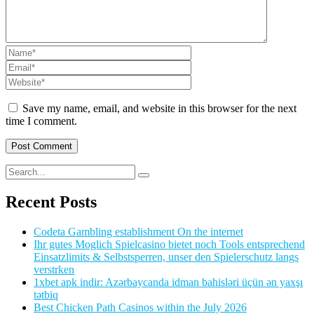
Save my name, email, and website in this browser for the next
time I comment.
Recent Posts
Codeta Gambling establishment On the internet
Ihr gutes Moglich Spielcasino bietet noch Tools entsprechend
Einsatzlimits & Selbstsperren, unser den Spielerschutz langs
verstrken
1xbet apk indir: Azərbaycanda idman bahisləri üçün ən yaxşı
tətbiq
Best Chicken Path Casinos within the July 2026