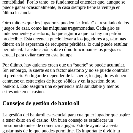
rentabilidad. Por lo tanto, es fundamental entender que, aunque se
puede ganar ocasionalmente, la casa siempre tiene la ventaja en
última instancia.
Otro mito es que los jugadores pueden “calcular” el resultado de los
juegos de azar, como las máquinas tragamonedas. Cada giro es
independiente y aleatorio, lo que significa que no hay un patrón
predecible. Esta creencia puede llevar a los jugadores a gastar más
dinero en la esperanza de recuperar pérdidas, lo cual puede resultar
perjudicial. La educación sobre cómo funcionan estos juegos es
crucial para evitar caer en esta trampa.
Por último, hay quienes creen que un “suerte” se puede acumular.
Sin embargo, la suerte es un factor aleatorio y no se puede controlar
ni predecir. En lugar de depender de la suerte, los jugadores deben
centrarse en estrategias de juego sólidas y en la gestión de su
bankroll. Esto asegura una experiencia más saludable y menos
estresante en el casino.
Consejos de gestión de bankroll
La gestión del bankroll es esencial para cualquier jugador que aspire
a tener éxito en el casino. Un buen consejo es establecer un
presupuesto antes de comenzar a jugar. Esto te ayudará a evitar
gastar más de lo que puedes permitirte. Es importante dividir tu