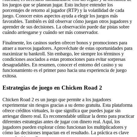
los juegos que se planean jugar. Esto incluye entender los
porcentajes de retorno al jugador (RTP) y la volatilidad de cada
juego. Conocer estos aspectos ayuda a elegir los juegos más
favorables. También es útil observar cómo juegan otros jugadores y
aprender de sus decisiones. La observación puede dar pistas sobre
cuándo arriesgarse y cuándo ser más conservador.
Finalmente, los casinos suelen ofrecer bonos y promociones para
atraer a nuevos jugadores. Aprovéchate de estas oportunidades para
maximizar tu bankroll. Sin embargo, lee siempre los términos y
condiciones asociados a estas promociones para evitar sorpresas
desagradables. En resumen, conocer el entorno del casino y su
funcionamiento es el primer paso hacia una experiencia de juego
exitosa.
Estrategias de juego en Chicken Road 2
Chicken Road 2 es un juego que permite a los jugadores
experimentar sin riesgos gracias a su demo gratuita. Esta plataforma
ofrece créditos virtuales, lo que significa que puedes jugar sin
arriesgar dinero real. Es recomendable utilizar la demo para practicar
diferentes estrategias antes de jugar con dinero real. Aquí, los
jugadores pueden explorar cómo funcionan los multiplicadores y
cómo las decisiones impactan en el resultado. La práctica es clave