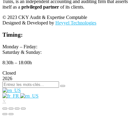
Tunis, is an independent accounting and auditing firm that asserts
itself as a
privileged partner
of its clients.
© 2023 CKY Audit & Expertise Comptable
Designed & Developed by
Heyyel Technologies
Timing:
Monday – Firday:
Saturday & Sunday:
8:30h – 18:00h
Closed
2026
X