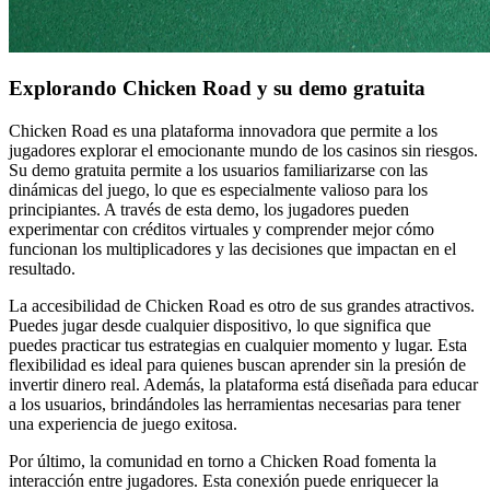
Explorando Chicken Road y su demo gratuita
Chicken Road es una plataforma innovadora que permite a los
jugadores explorar el emocionante mundo de los casinos sin riesgos.
Su demo gratuita permite a los usuarios familiarizarse con las
dinámicas del juego, lo que es especialmente valioso para los
principiantes. A través de esta demo, los jugadores pueden
experimentar con créditos virtuales y comprender mejor cómo
funcionan los multiplicadores y las decisiones que impactan en el
resultado.
La accesibilidad de Chicken Road es otro de sus grandes atractivos.
Puedes jugar desde cualquier dispositivo, lo que significa que
puedes practicar tus estrategias en cualquier momento y lugar. Esta
flexibilidad es ideal para quienes buscan aprender sin la presión de
invertir dinero real. Además, la plataforma está diseñada para educar
a los usuarios, brindándoles las herramientas necesarias para tener
una experiencia de juego exitosa.
Por último, la comunidad en torno a Chicken Road fomenta la
interacción entre jugadores. Esta conexión puede enriquecer la