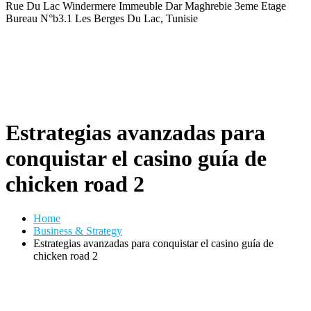
Rue Du Lac Windermere Immeuble Dar Maghrebie
3eme Etage
Bureau N°b3.1 Les Berges Du Lac, Tunisie
Estrategias avanzadas para
conquistar el casino guía de
chicken road 2
Home
Business & Strategy
Estrategias avanzadas para conquistar el casino guía de
chicken road 2