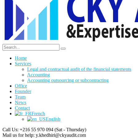
Home
Services
Legal and contractual audit of the financial statements
Accounting
Accounting outsourcing or subcontracting
Office
Founder
Team
News
Contact
French
English
Call Us: +216 55 970 094
(Sat - Thursday)
Mail us for help:
y.khedhiri@ckyaudit.com