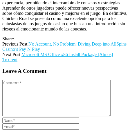
experiencia, permitiendo el intercambio de consejos y estrategias.
Aprender de otros jugadores puede ofrecer nuevas perspectivas
sobre cómo conquistar el casino y mejorar en el juego. En definitiva,
Chicken Road se presenta como una excelente opción para los
entusiastas de los juegos de casino que buscan una introducción sin
riesgos al emocionante mundo de las apuestas.
Share:
Previous Post
No Account, No Problem: Diving Deep into AllSpins
Casino’s Pay N Play
Next Post
Microsoft MS Office x86 Install Package [Atmos]
To𝚛rent
Leave A Comment