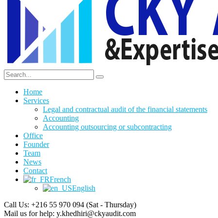
Home
Services
Legal and contractual audit of the financial statements
Accounting
Accounting outsourcing or subcontracting
Office
Founder
Team
News
Contact
French
English
Call Us: +216 55 970 094
(Sat - Thursday)
Mail us for help:
y.khedhiri@ckyaudit.com