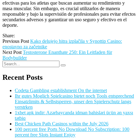
efectivas para los atletas que buscan aumentar su rendimiento y
masa muscular. Sin embargo, es crucial utilizarlos de manera
responsable y bajo la supervisión de profesionales para evitar efectos
secundarios adversos y garantizar un uso seguro y efectivo en el
deporte.
Share:
Previous Post
Kako delujejo hitra izplačila v Synottip Casino:
enostavno za začetnike
Next Post
Testosterone Enanthate 250: Ein Leitfaden für
Bodybuilder
Recent Posts
Codeta Gambling establishment On the internet
Ihr gutes Moglich Spielcasino bietet noch Tools entsprechend
Einsatzlimits & Selbstsperren, unser den Spielerschutz langs
verstrken
1xbet apk indir: Azərbaycanda idman bahisləri üçün ən yaxşı
tətbiq
Best Chicken Path Casinos within the July 2026
100 percent free Ports No Download No Subscription: 100
percent free Slots Instant Enjoy