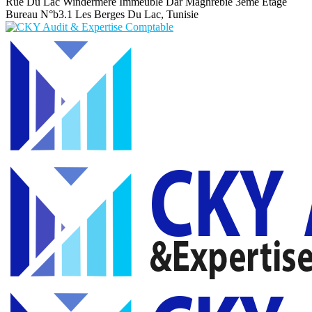
Rue Du Lac Windermere Immeuble Dar Maghrebie
3eme Etage
Bureau N°b3.1 Les Berges Du Lac, Tunisie