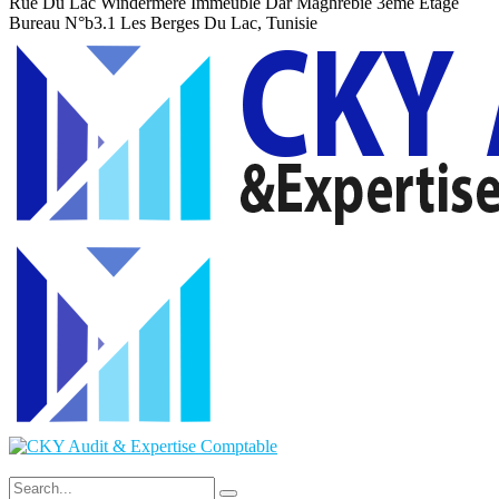
Rue Du Lac Windermere Immeuble Dar Maghrebie
3eme Etage
Bureau N°b3.1 Les Berges Du Lac, Tunisie