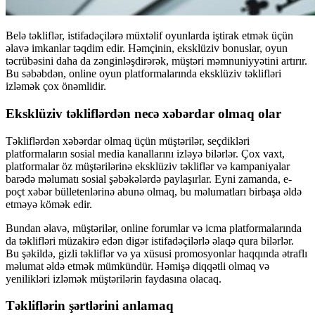
Belə təkliflər, istifadəçilərə müxtəlif oyunlarda iştirak etmək üçün
əlavə imkanlar təqdim edir. Həmçinin, eksklüziv bonuslar, oyun
təcrübəsini daha da zənginləşdirərək, müştəri məmnuniyyətini artırır.
Bu səbəbdən, online oyun platformalarında eksklüziv təklifləri
izləmək çox önəmlidir.
Eksklüziv təkliflərdən necə xəbərdar olmaq olar
Təkliflərdən xəbərdar olmaq üçün müştərilər, seçdikləri
platformaların sosial media kanallarını izləyə bilərlər. Çox vaxt,
platformalar öz müştərilərinə eksklüziv təkliflər və kampaniyalar
barədə məlumatı sosial şəbəkələrdə paylaşırlar. Eyni zamanda, e-
poçt xəbər bülletenlərinə abunə olmaq, bu məlumatları birbaşa əldə
etməyə kömək edir.
Bundan əlavə, müştərilər, online forumlar və icma platformalarında
da təklifləri müzakirə edən digər istifadəçilərlə əlaqə qura bilərlər.
Bu şəkildə, gizli təkliflər və ya xüsusi promosyonlar haqqında ətraflı
məlumat əldə etmək mümkündür. Həmişə diqqətli olmaq və
yenilikləri izləmək müştərilərin faydasına olacaq.
Təkliflərin şərtlərini anlamaq