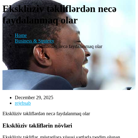
Eksklüziv təkliflərdən necə
faydalanmaq olar
Home
Business & Strategy
Eksklüziv təkliflərdən necə faydalanmaq olar
December 29, 2025
rejebsab
Eksklüziv təkliflərdən necə faydalanmaq olar
Eksklüziv təkliflərin növləri
Eksklüziv təkliflər, müştərilərə xüsusi şərtlərlə təqdim olunan