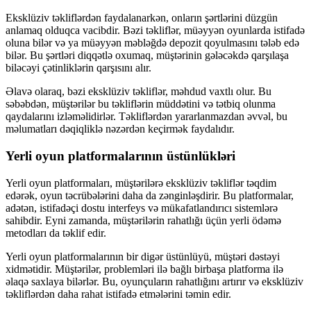
Eksklüziv təkliflərdən faydalanarkən, onların şərtlərini düzgün
anlamaq olduqca vacibdir. Bəzi təkliflər, müəyyən oyunlarda istifadə
oluna bilər və ya müəyyən məbləğdə depozit qoyulmasını tələb edə
bilər. Bu şərtləri diqqətlə oxumaq, müştərinin gələcəkdə qarşılaşa
biləcəyi çətinliklərin qarşısını alır.
Əlavə olaraq, bəzi eksklüziv təkliflər, məhdud vaxtlı olur. Bu
səbəbdən, müştərilər bu təkliflərin müddətini və tətbiq olunma
qaydalarını izləməlidirlər. Təkliflərdən yararlanmazdan əvvəl, bu
məlumatları dəqiqliklə nəzərdən keçirmək faydalıdır.
Yerli oyun platformalarının üstünlükləri
Yerli oyun platformaları, müştərilərə eksklüziv təkliflər təqdim
edərək, oyun təcrübələrini daha da zənginləşdirir. Bu platformalar,
adətən, istifadəçi dostu interfeys və mükafatlandırıcı sistemlərə
sahibdir. Eyni zamanda, müştərilərin rahatlığı üçün yerli ödəmə
metodları da təklif edir.
Yerli oyun platformalarının bir digər üstünlüyü, müştəri dəstəyi
xidmətidir. Müştərilər, problemləri ilə bağlı birbaşa platforma ilə
əlaqə saxlaya bilərlər. Bu, oyunçuların rahatlığını artırır və eksklüziv
təkliflərdən daha rahat istifadə etmələrini təmin edir.