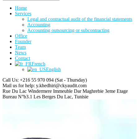
Home
Services
Legal and contractual audit of the financial statements
Accounting
Accounting outsourcing or subcontracting
Office
Founder
Team
News
Contact
French
English
Call Us: +216 55 970 094
(Sat - Thursday)
Mail us for help:
y.khedhiri@ckyaudit.com
Rue Du Lac Windermere Immeuble Dar Maghrebie
3eme Etage
Bureau N°b3.1 Les Berges Du Lac, Tunisie