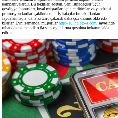
kampaniyalardır. Bu təkliflər, adətən, yeni istifadəçilər üçün
qeydiyyat bonusları, loyal müştərilər üçün endirimlər və ya xüsusi
promosyon kodları şəklində olur. İştirakçılar bu təkliflərdən
faydalanmaqla, daha az xərc çəkərək daha çox qazanc əldə edə
bilərlər. Eyni zamanda, müştərilər
http://10lineloto-4.com/
sayəsində
rahat ödəmə metodları ilə şans oyunlarına qoşulma imkanını əldə
edirlər.