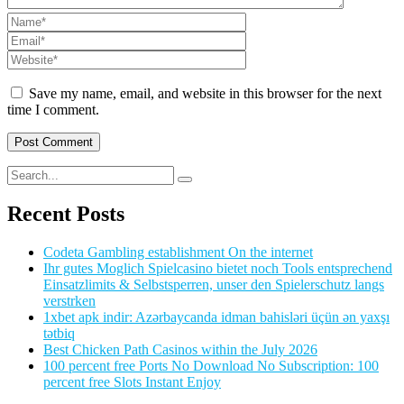
Save my name, email, and website in this browser for the next
time I comment.
Recent Posts
Codeta Gambling establishment On the internet
Ihr gutes Moglich Spielcasino bietet noch Tools entsprechend
Einsatzlimits & Selbstsperren, unser den Spielerschutz langs
verstrken
1xbet apk indir: Azərbaycanda idman bahisləri üçün ən yaxşı
tətbiq
Best Chicken Path Casinos within the July 2026
100 percent free Ports No Download No Subscription: 100
percent free Slots Instant Enjoy