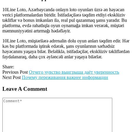
10Line Loto, Azərbaycanda onlayn loto oyunları üzrə ən həyəcan
verici platformalardan biridir. İstifadəçilərə təqdim etdiyi eksklüziv
təkliflər və bonus imkanları ilə, real pul qazanmaq şansı yaradır. Bu
platforma, evdə rahatlıqla oyun oynamağa imkan verərək, müştəri
məmnuniyyətini artırmağı hədəfləyir.
10Line Loto, müştərilərə adrenalin dolu oyun anları təqdim edir. Hər
kəs bu platformada iştirak edərək, şans oyunlarının sərhədsiz
həyəcanını yaşaya bilər. Beləliklə, istifadəçilər, eksklüziv təkliflərdən
faydalanaraq, daha çox əyləncəli anlar yaşaya bilərlər.
Share:
Previous Post
Отчего чувство выигрыша даёт уверенность
Next Post
Почему переживания важнее информации
Leave A Comment