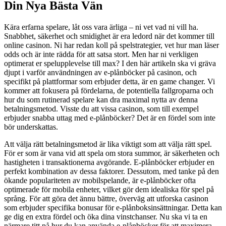
Din Nya Bästa Vän
Kära erfarna spelare, låt oss vara ärliga – ni vet vad ni vill ha.
Snabbhet, säkerhet och smidighet är era ledord när det kommer till
online casinon. Ni har redan koll på spelstrategier, vet hur man läser
odds och är inte rädda för att satsa stort. Men har ni verkligen
optimerat er spelupplevelse till max? I den här artikeln ska vi gräva
djupt i varför användningen av e-plånböcker på casinon, och
specifikt på plattformar som erbjuder detta, är en game changer. Vi
kommer att fokusera på fördelarna, de potentiella fallgroparna och
hur du som rutinerad spelare kan dra maximal nytta av denna
betalningsmetod. Visste du att vissa casinon, som till exempel
erbjuder snabba uttag med e-plånböcker? Det är en fördel som inte
bör underskattas.
Att välja rätt betalningsmetod är lika viktigt som att välja rätt spel.
För er som är vana vid att spela om stora summor, är säkerheten och
hastigheten i transaktionerna avgörande. E-plånböcker erbjuder en
perfekt kombination av dessa faktorer. Dessutom, med tanke på den
ökande populariteten av mobilspelande, är e-plånböcker ofta
optimerade för mobila enheter, vilket gör dem idealiska för spel på
språng. För att göra det ännu bättre, överväg att utforska casinon
som erbjuder specifika bonusar för e-plånboksinsättningar. Detta kan
ge dig en extra fördel och öka dina vinstchanser. Nu ska vi ta en
närmare titt på hur du kan använda e-plånböcker för att maximera