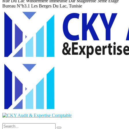
Rue Du Lac Windermere Immeuble Dar Maghrebie
3eme Etage
Bureau N°b3.1 Les Berges Du Lac, Tunisie