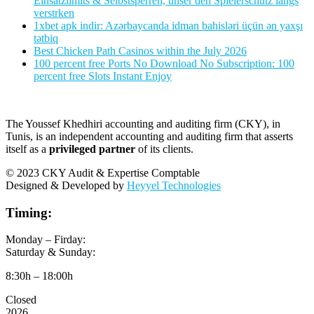
Einsatzlimits & Selbstsperren, unser den Spielerschutz langs
verstrken
1xbet apk indir: Azərbaycanda idman bahisləri üçün ən yaxşı
tətbiq
Best Chicken Path Casinos within the July 2026
100 percent free Ports No Download No Subscription: 100
percent free Slots Instant Enjoy
The Youssef Khedhiri accounting and auditing firm (CKY), in
Tunis, is an independent accounting and auditing firm that asserts
itself as a
privileged partner
of its clients.
© 2023 CKY Audit & Expertise Comptable
Designed & Developed by
Heyyel Technologies
Timing:
Monday – Firday:
Saturday & Sunday:
8:30h – 18:00h
Closed
2026