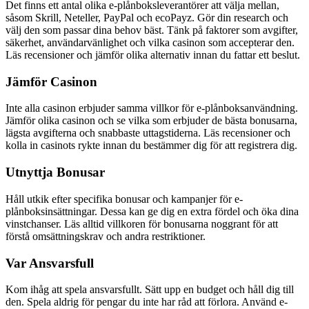
Det finns ett antal olika e-plånboksleverantörer att välja mellan,
såsom Skrill, Neteller, PayPal och ecoPayz. Gör din research och
välj den som passar dina behov bäst. Tänk på faktorer som avgifter,
säkerhet, användarvänlighet och vilka casinon som accepterar den.
Läs recensioner och jämför olika alternativ innan du fattar ett beslut.
Jämför Casinon
Inte alla casinon erbjuder samma villkor för e-plånboksanvändning.
Jämför olika casinon och se vilka som erbjuder de bästa bonusarna,
lägsta avgifterna och snabbaste uttagstiderna. Läs recensioner och
kolla in casinots rykte innan du bestämmer dig för att registrera dig.
Utnyttja Bonusar
Håll utkik efter specifika bonusar och kampanjer för e-
plånboksinsättningar. Dessa kan ge dig en extra fördel och öka dina
vinstchanser. Läs alltid villkoren för bonusarna noggrant för att
förstå omsättningskrav och andra restriktioner.
Var Ansvarsfull
Kom ihåg att spela ansvarsfullt. Sätt upp en budget och håll dig till
den. Spela aldrig för pengar du inte har råd att förlora. Använd e-