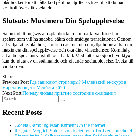
plånböcker för att hålla koll på dina utgifter och se till att du har
kontroll över ditt spelande.
Slutsats: Maximera Din Spelupplevelse
Sammanfattningsvis är e-plånböcker ett utmärkt val för erfarna
spelare som vill ha snabba, säkra och smidiga transaktioner. Genom
att välja rätt e-plånbok, jämföra casinon och utnyttja bonusar kan du
maximera din spelupplevelse och öka dina vinstchanser. Kom ihåg
att alltid spela ansvarsfullt och ha kul. Med rätt strategi och verktyg
kan du njuta av en spännande och givande spelupplevelse. Lycka till
vid borden!
Share:
Previous Post
Где зависают стримеры? Маленький экскурс в
мир чарующего Мелбета 2026
Next Post
Почему людям приятно состояние ожидания
Recent Posts
Codeta Gambling establishment On the internet
Ihr gutes Moglich Spielcasino bietet noch Tools entsprechend