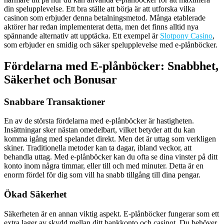
din spelupplevelse. Ett bra ställe att börja är att utforska vilka
casinon som erbjuder denna betalningsmetod. Många etablerade
aktörer har redan implementerat detta, men det finns alltid nya
spännande alternativ att upptäcka. Ett exempel är
Slotpony Casino
,
som erbjuder en smidig och säker spelupplevelse med e-plånböcker.
Fördelarna med E-plånböcker: Snabbhet,
Säkerhet och Bonusar
Snabbare Transaktioner
En av de största fördelarna med e-plånböcker är hastigheten.
Insättningar sker nästan omedelbart, vilket betyder att du kan
komma igång med spelandet direkt. Men det är uttag som verkligen
skiner. Traditionella metoder kan ta dagar, ibland veckor, att
behandla uttag. Med e-plånböcker kan du ofta se dina vinster på ditt
konto inom några timmar, eller till och med minuter. Detta är en
enorm fördel för dig som vill ha snabb tillgång till dina pengar.
Ökad Säkerhet
Säkerheten är en annan viktig aspekt. E-plånböcker fungerar som ett
extra lager av skydd mellan ditt bankkonto och casinot. Du behöver