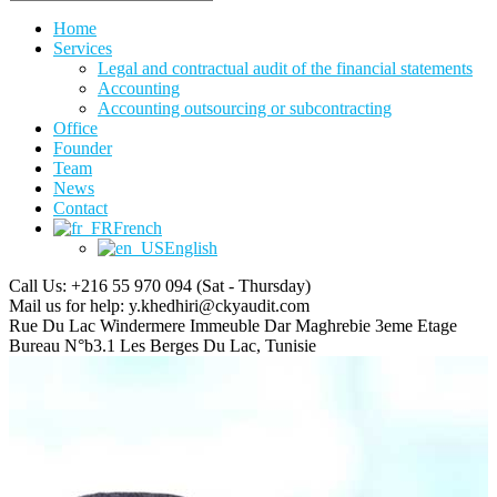
Home
Services
Legal and contractual audit of the financial statements
Accounting
Accounting outsourcing or subcontracting
Office
Founder
Team
News
Contact
French
English
Call Us: +216 55 970 094
(Sat - Thursday)
Mail us for help:
y.khedhiri@ckyaudit.com
Rue Du Lac Windermere Immeuble Dar Maghrebie
3eme Etage
Bureau N°b3.1 Les Berges Du Lac, Tunisie