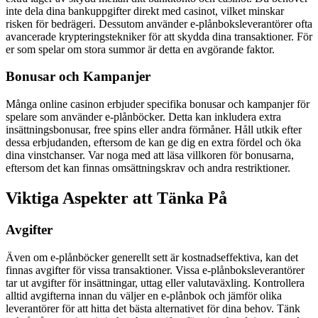
inte dela dina bankuppgifter direkt med casinot, vilket minskar
risken för bedrägeri. Dessutom använder e-plånboksleverantörer ofta
avancerade krypteringstekniker för att skydda dina transaktioner. För
er som spelar om stora summor är detta en avgörande faktor.
Bonusar och Kampanjer
Många online casinon erbjuder specifika bonusar och kampanjer för
spelare som använder e-plånböcker. Detta kan inkludera extra
insättningsbonusar, free spins eller andra förmåner. Håll utkik efter
dessa erbjudanden, eftersom de kan ge dig en extra fördel och öka
dina vinstchanser. Var noga med att läsa villkoren för bonusarna,
eftersom det kan finnas omsättningskrav och andra restriktioner.
Viktiga Aspekter att Tänka På
Avgifter
Även om e-plånböcker generellt sett är kostnadseffektiva, kan det
finnas avgifter för vissa transaktioner. Vissa e-plånboksleverantörer
tar ut avgifter för insättningar, uttag eller valutaväxling. Kontrollera
alltid avgifterna innan du väljer en e-plånbok och jämför olika
leverantörer för att hitta det bästa alternativet för dina behov. Tänk