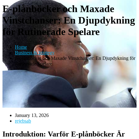
E-plånböcker och Maxade
Vinstchanser: En Djupdykning
för Rutinerade Spelare
Home
Business & Strategy
E-plånböcker och Maxade Vinstchanser: En Djupdykning för
Rutinerade Spelare
January 13, 2026
rejebsab
Introduktion: Varför E-plånböcker Är