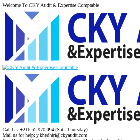
Welcome To CKY Audit & Expertise Comptable
Call Us: +216 55 970 094
(Sat - Thursday)
Mail us for help:
y.khedhiri@ckyaudit.com