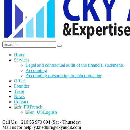
Home
Services
Legal and contractual audit of the financial statements
Accounting
Accounting outsourcing or subcontracting
Office
Founder
Team
News
Contact
French
English
Call Us: +216 55 970 094
(Sat - Thursday)
Mail us for help:
y.khedhiri@ckyaudit.com