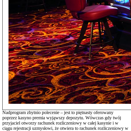
Nadprogram zbytnio polecenie – jest to piętnasty oferowany
poprzez kasyno premia wyjąwszy depozytu. Wówczas gdy twój
przyjaciel otworzy rachunek rozliczeniowy w całej kasynie i w
ciągu rejestracji uzmysłowi, że otwiera to rachunek rozliczeniowy w