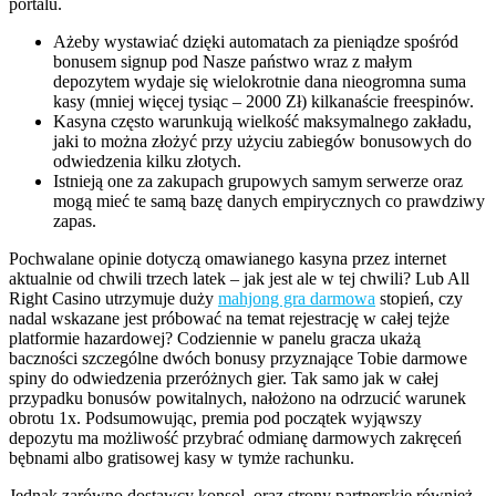
portalu.
Ażeby wystawiać dzięki automatach za pieniądze spośród
bonusem signup pod Nasze państwo wraz z małym
depozytem wydaje się wielokrotnie dana nieogromna suma
kasy (mniej więcej tysiąc – 2000 Zł) kilkanaście freespinów.
Kasyna często warunkują wielkość maksymalnego zakładu,
jaki to można złożyć przy użyciu zabiegów bonusowych do
odwiedzenia kilku złotych.
Istnieją one za zakupach grupowych samym serwerze oraz
mogą mieć te samą bazę danych empirycznych co prawdziwy
zapas.
Pochwalane opinie dotyczą omawianego kasyna przez internet
aktualnie od chwili trzech latek – jak jest ale w tej chwili? Lub All
Right Casino utrzymuje duży
mahjong gra darmowa
stopień, czy
nadal wskazane jest próbować na temat rejestrację w całej tejże
platformie hazardowej? Codziennie w panelu gracza ukażą
baczności szczególne dwóch bonusy przyznające Tobie darmowe
spiny do odwiedzenia przeróżnych gier. Tak samo jak w całej
przypadku bonusów powitalnych, nałożono na odrzucić warunek
obrotu 1x. Podsumowując, premia pod początek wyjąwszy
depozytu ma możliwość przybrać odmianę darmowych zakręceń
bębnami albo gratisowej kasy w tymże rachunku.
Jednak zarówno dostawcy konsol, oraz strony partnerskie również