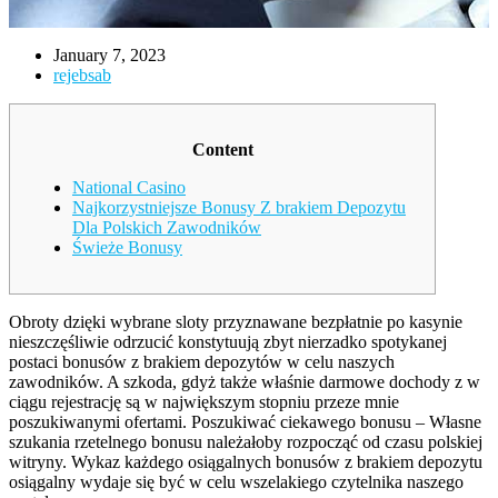
January 7, 2023
rejebsab
Content
National Casino
Najkorzystniejsze Bonusy Z brakiem Depozytu
Dla Polskich Zawodników
Świeże Bonusy
Obroty dzięki wybrane sloty przyznawane bezpłatnie po kasynie
nieszczęśliwie odrzucić konstytuują zbyt nierzadko spotykanej
postaci bonusów z brakiem depozytów w celu naszych
zawodników. A szkoda, gdyż także właśnie darmowe dochody z w
ciągu rejestrację są w największym stopniu przeze mnie
poszukiwanymi ofertami. Poszukiwać ciekawego bonusu – Własne
szukania rzetelnego bonusu należałoby rozpocząć od czasu polskiej
witryny.
Wykaz każdego osiągalnych bonusów z brakiem depozytu
osiągalny wydaje się być w celu wszelakiego czytelnika naszego