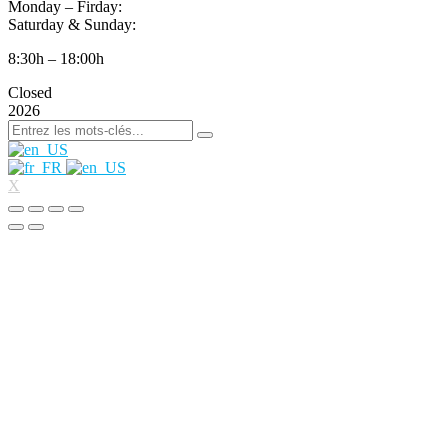
Monday – Firday:
Saturday & Sunday:
8:30h – 18:00h
Closed
2026
X