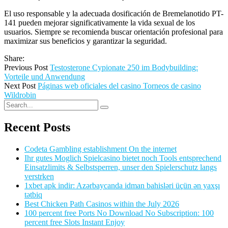
El uso responsable y la adecuada dosificación de Bremelanotido PT-
141 pueden mejorar significativamente la vida sexual de los
usuarios. Siempre se recomienda buscar orientación profesional para
maximizar sus beneficios y garantizar la seguridad.
Share:
Previous Post
Testosterone Cypionate 250 im Bodybuilding:
Vorteile und Anwendung
Next Post
Páginas web oficiales del casino Torneos de casino
Wildrobin
Recent Posts
Codeta Gambling establishment On the internet
Ihr gutes Moglich Spielcasino bietet noch Tools entsprechend
Einsatzlimits & Selbstsperren, unser den Spielerschutz langs
verstrken
1xbet apk indir: Azərbaycanda idman bahisləri üçün ən yaxşı
tətbiq
Best Chicken Path Casinos within the July 2026
100 percent free Ports No Download No Subscription: 100
percent free Slots Instant Enjoy