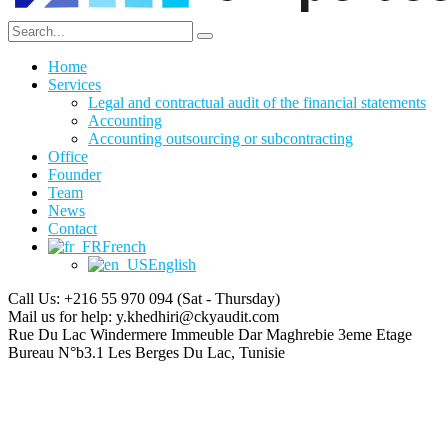
Home
Services
Legal and contractual audit of the financial statements
Accounting
Accounting outsourcing or subcontracting
Office
Founder
Team
News
Contact
French
English
Call Us: +216 55 970 094
(Sat - Thursday)
Mail us for help:
y.khedhiri@ckyaudit.com
Rue Du Lac Windermere Immeuble Dar Maghrebie
3eme Etage
Bureau N°b3.1 Les Berges Du Lac, Tunisie