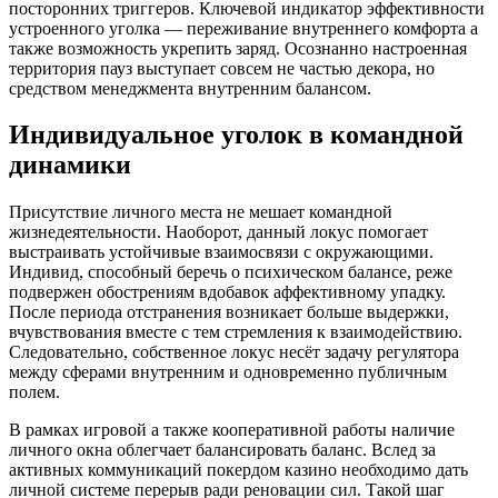
посторонних триггеров. Ключевой индикатор эффективности
устроенного уголка — переживание внутреннего комфорта а
также возможность укрепить заряд. Осознанно настроенная
территория пауз выступает совсем не частью декора, но
средством менеджмента внутренним балансом.
Индивидуальное уголок в командной
динамики
Присутствие личного места не мешает командной
жизнедеятельности. Наоборот, данный локус помогает
выстраивать устойчивые взаимосвязи с окружающими.
Индивид, способный беречь о психическом балансе, реже
подвержен обострениям вдобавок аффективному упадку.
После периода отстранения возникает больше выдержки,
вчувствования вместе с тем стремления к взаимодействию.
Следовательно, собственное локус несёт задачу регулятора
между сферами внутренним и одновременно публичным
полем.
В рамках игровой а также кооперативной работы наличие
личного окна облегчает балансировать баланс. Вслед за
активных коммуникаций покердом казино необходимо дать
личной системе перерыв ради реновации сил. Такой шаг