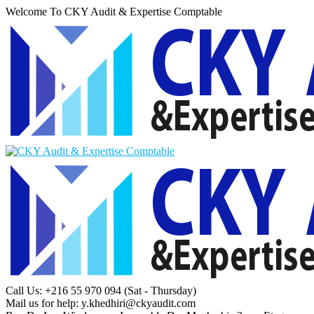
Welcome To CKY Audit & Expertise Comptable
Call Us: +216 55 970 094
(Sat - Thursday)
Mail us for help:
y.khedhiri@ckyaudit.com