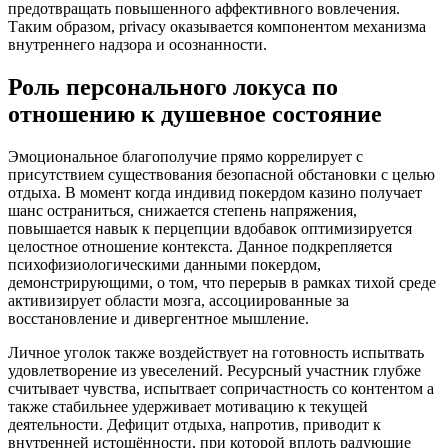
предотвращать повышенного аффективного вовлечения.
Таким образом, privacy оказывается компонентом механизма
внутреннего надзора и осознанности.
Роль персонального локуса по
отношению к душевное состояние
Эмоциональное благополучие прямо коррелирует с
присутствием существования безопасной обстановки с целью
отдыха. В момент когда индивид покердом казино получает
шанс остраниться, снижается степень напряжения,
повышается навык к перцепции вдобавок оптимизируется
целостное отношение контекста. Данное подкрепляется
психофизиологическими данными покердом,
демонстрирующими, о том, что перерыв в рамках тихой среде
активизирует области мозга, ассоциированные за
восстановление и дивергентное мышление.
Личное уголок также воздействует на готовность испытвать
удовлетвoрение из увеселений. Ресурсный участник глубже
считывает чувства, испытвает сопричастность cо контентом а
также стабильнее удерживает мотивацию к текущей
деятельности. Дефицит отдыха, напротив, приводит к
внутренней истощённости, при которой вплоть радующие