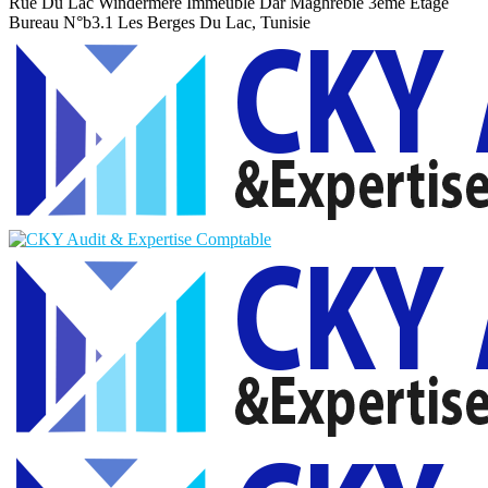
Rue Du Lac Windermere Immeuble Dar Maghrebie
3eme Etage
Bureau N°b3.1 Les Berges Du Lac, Tunisie