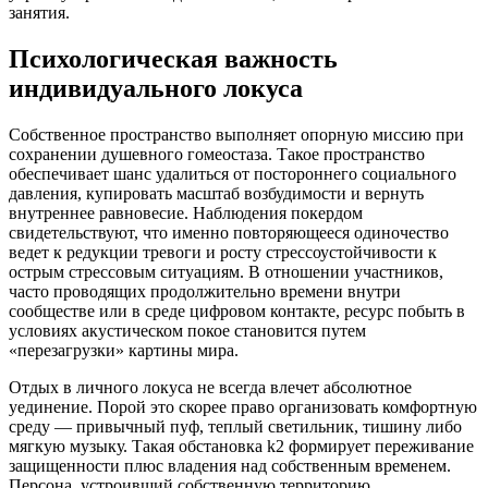
занятия.
Психологическая важность
индивидуального локуса
Собственное пространство выполняет опорную миссию при
сохранении душевного гомеостаза. Такое пространство
обеспечивает шанс удалиться от постороннего социального
давления, купировать масштаб возбудимости и вернуть
внутреннее равновесие. Наблюдения покердом
свидетельствуют, что именно повторяющееся одиночество
ведет к редукции тревоги и росту стрессоустойчивости к
острым стрессовым ситуациям. В отношении участников,
часто проводящих продолжительно времени внутри
сообществе или в среде цифровом контакте, ресурс побыть в
условиях акустическом покое становится путем
«перезагрузки» картины мира.
Отдых в личного локуса не всегда влечет абсолютное
уединение. Порой это скорее право организовать комфортную
среду — привычный пуф, теплый светильник, тишину либо
мягкую музыку. Такая обстановка k2 формирует переживание
защищенности плюс владения над собственным временем.
Персона, устроивший собственную территорию