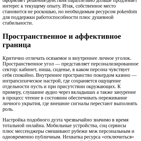
оформляет решения-действия параллельно дольше продлевает
интерес к текущему опыту. Итак, собственное место
становится не роскошью, но необходимым ресурсом pokerdom
для поддержки работоспособности плюс душевной
стабильности.
Пространственное и аффективное
граница
Критично отличать осязаемое и внутреннее личное уголок.
Пространственное угол — представляет персонализированное
сектор: кабинет, ниша, сиденье, в каком персона чувствует
себя спокойно. Внутреннее пространство покердом казино —
интрапсихическое настрой, где сохраняется ощущение
отдельности пусть и при присутствии окружающих. К
примеру, слушание аудио через вкладышах а также занурение
в процесс чтение в состоянии обеспечивать переживание
личного укрытия, где внешние сигналы перестают выполнять
роль.
Настройка подобного дуэта чрезвычайно значимо в время
тотальной онлайна. Мобильные устройства, соц сервисы
плюс мессенджеры смешивают рубежи меж персональным и
одновременно публичным. Нехватка ресурса «отключиться»