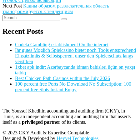
уголок с целью релаксации
Next Post
Каким образом развлекательная область
трансформируется к тенденциям
Recent Posts
Codeta Gambling establishment On the internet
Ihr gutes Moglich Spielcasino bietet noch Tools entsprechend
Einsatzlimits & Selbstsperren, unser den Spielerschutz langs
verstrken
1xbet apk indir: Azərbaycanda idman bahisləri üçün ən yaxşı
tətbiq
Best Chicken Path Casinos within the July 2026
100 percent free Ports No Download No Subscription: 100
percent free Slots Instant Enjoy
The Youssef Khedhiri accounting and auditing firm (CKY), in
Tunis, is an independent accounting and auditing firm that asserts
itself as a
privileged partner
of its clients.
© 2023 CKY Audit & Expertise Comptable
Designed & Developed by
Heyyel Technologies