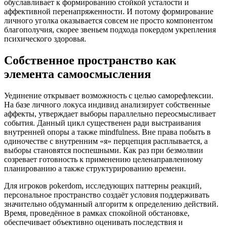
обуславливает к формированию стойкой усталости и
аффективной перенапряженности. И потому формирование
личного уголка оказывается совсем не просто компонентом
благополучия, скорее звеньем подхода покердом укрепления
психического здоровья.
Собственное пространство как
элемента самоосмысления
Уединение открывает возможность с целью саморефлексии.
На базе личного локуса индивид анализирует собственные
аффекты, утверждает выборы параллельно переосмысливает
события. Данный цикл существенен ради выстраивания
внутренней опоры а также mindfulness. Вне права побыть в
одиночестве с внутренним «я» перцепция расплывается, а
выборы становятся поспешными. Как раз при безмолвии
созревает готовность к применению целенаправленному
планированию а также структурированию времени.
Для игроков pokerdom, исследующих паттерны реакций,
персональное пространство создаёт условия поддерживать
значительно обдуманный алгоритм к определению действий.
Время, проведённое в рамках спокойной обстановке,
обеспечивает объективно оценивать последствия и